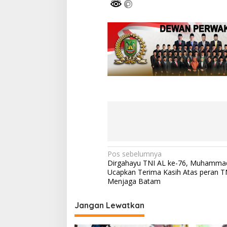
N
Pos sebelumnya
Dirgahayu TNI AL ke-76, Muhamma
a
Ucapkan Terima Kasih Atas peran T
v
Menjaga Batam
i
Jangan Lewatkan
g