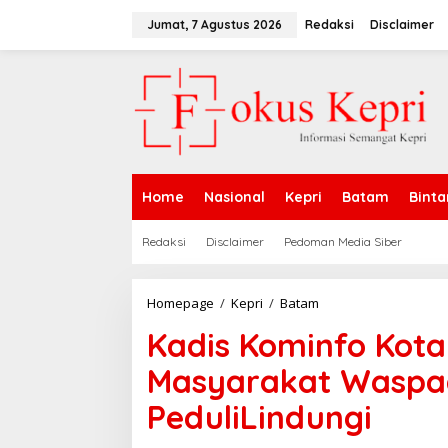
L
e
Jumat, 7 Agustus 2026
Redaksi
Disclaimer
w
a
t
i
k
e
k
o
n
Home
Nasional
Kepri
Batam
Binta
t
e
n
Redaksi
Disclaimer
Pedoman Media Siber
Homepage
/
Kepri
/
Batam
K
a
Kadis Kominfo Kot
d
i
Masyarakat Waspad
s
K
PeduliLindungi
o
m
i