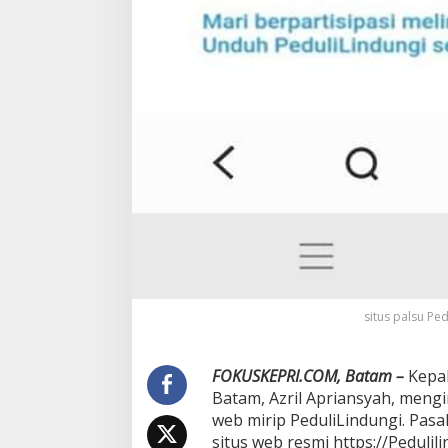
situs palsu Ped
FOKUSKEPRI.COM, Batam –
Kepal
Batam, Azril Apriansyah, men
web mirip PeduliLindungi. Pasa
situs web resmi https://Pedulili