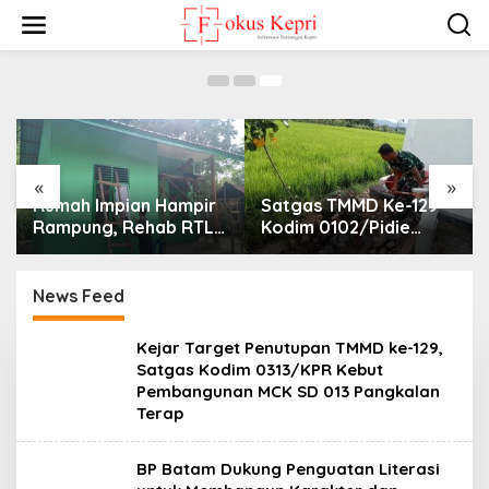
TMMD Ke-129 Kodim 0102/Pidie Masuki Tahap
L
Finishing
e
7 Agustus 2026
w
a
t
i
k
e
k
«
»
o
Rumah Impian Hampir
Satgas TMMD Ke-129
n
t
Rampung, Rehab RTLH
Kodim 0102/Pidie
e
TMMD Ke-129 Kodim
Bangun Tempat
n
0102/Pidie Masuki
Wudhu, Lengkapi
Tahap Finishing
Sarana Air Bersih di
News Feed
Masjid Al Furqan
F
Kejar Target Penutupan TMMD ke-129,
o
Satgas Kodim 0313/KPR Kebut
k
Pembangunan MCK SD 013 Pangkalan
u
Terap
s
k
e
p
BP Batam Dukung Penguatan Literasi
r