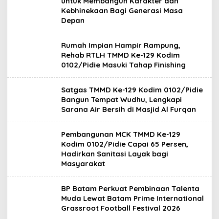
untuk Membangun Karakter dan
i
Kebhinekaan Bagi Generasi Masa
.
Depan
c
o
m
Rumah Impian Hampir Rampung,
Rehab RTLH TMMD Ke-129 Kodim
0102/Pidie Masuki Tahap Finishing
Satgas TMMD Ke-129 Kodim 0102/Pidie
Bangun Tempat Wudhu, Lengkapi
Sarana Air Bersih di Masjid Al Furqan
Pembangunan MCK TMMD Ke-129
Kodim 0102/Pidie Capai 65 Persen,
Hadirkan Sanitasi Layak bagi
Masyarakat
BP Batam Perkuat Pembinaan Talenta
Muda Lewat Batam Prime International
Grassroot Football Festival 2026