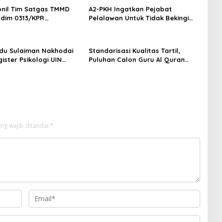
onil Tim Satgas TMMD
A2-PKH Ingatkan Pejabat
odim 0313/KPR
Pelalawan Untuk Tidak Bekingi
an Serpas Menuju
Perusahaan Nakal
n Terap
du Sulaiman Nakhodai
Standarisasi Kualitas Tartil,
ister Psikologi UIN
Puluhan Calon Guru Al Quran
au
Ikuti Tashih Massal Metode Ummi
ng wajib ditandai
*