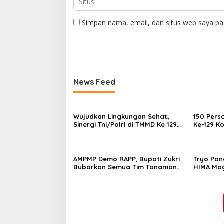
Simpan nama, email, dan situs web saya pa
News Feed
Wujudkan Lingkungan Sehat,
150 Pers
Sinergi Tni/Polri di TMMD Ke 129
Ke-129 K
Pacu Pembangunan MCK di Desa
Laksanak
Pangkalan Terap
Pangkala
AMPMP Demo RAPP, Bupati Zukri
Tryo Pan
Bubarkan Semua Tim Tanaman
HIMA Mag
Kehidupan di Kabupaten
Suska Ri
Pelalawan