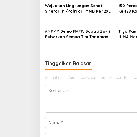
s
Wujudkan Lingkungan Sehat,
150 Pers
Sinergi Tni/Polri di TMMD Ke 129
Ke-129 K
i
Pacu Pembangunan MCK di Desa
Laksanak
p
Pangkalan Terap
Pangkala
o
AMPMP Demo RAPP, Bupati Zukri
Tryo Pan
Bubarkan Semua Tim Tanaman
HIMA Mag
s
Kehidupan di Kabupaten
Suska Ri
Pelalawan
Tinggalkan Balasan
Alamat email Anda tidak akan dipublikasikan.
Ruas ya