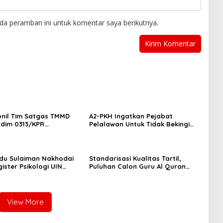
da peramban ini untuk komentar saya berikutnya.
onil Tim Satgas TMMD
A2-PKH Ingatkan Pejabat
odim 0313/KPR
Pelalawan Untuk Tidak Bekingi
an Serpas Menuju
Perusahaan Nakal
n Terap
du Sulaiman Nakhodai
Standarisasi Kualitas Tartil,
ister Psikologi UIN
Puluhan Calon Guru Al Quran
au
Ikuti Tashih Massal Metode Ummi
View More