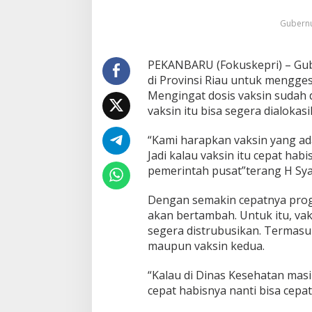
a
Gubernu
K
a
b
u
PEKANBARU (Fokuskepri) – Gub
p
di Provinsi Riau untuk mengge
a
Mengingat dosis vaksin sudah d
t
vaksin itu bisa segera dialoka
e
n
K
“Kami harapkan vaksin yang ada
o
Jadi kalau vaksin itu cepat habi
t
pemerintah pusat”terang H Sya
a
G
Dengan semakin cepatnya progr
e
s
akan bertambah. Untuk itu, va
a
segera distrubusikan. Termasu
C
maupun vaksin kedua.
a
p
“Kalau di Dinas Kesehatan masi
a
i
cepat habisnya nanti bisa cepat
a