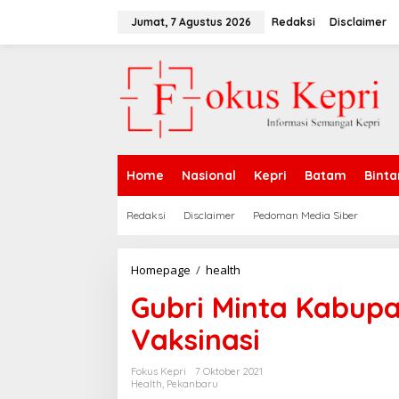
L
e
Jumat, 7 Agustus 2026
Redaksi
Disclaimer
w
a
t
i
k
e
k
o
n
Home
Nasional
Kepri
Batam
Binta
t
e
n
Redaksi
Disclaimer
Pedoman Media Siber
Homepage
/
health
G
u
Gubri Minta Kabupa
b
r
Vaksinasi
i
M
i
Fokus Kepri
7 Oktober 2021
n
Health
,
Pekanbaru
t