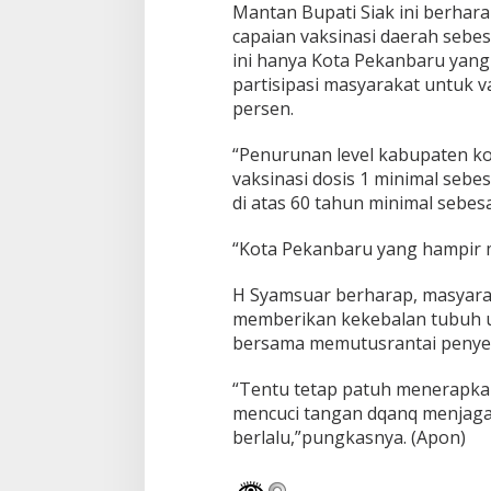
n
Mantan Bupati Siak ini berhara
V
capaian vaksinasi daerah sebes
a
ini hanya Kota Pekanbaru yang 
k
s
partisipasi masyarakat untuk v
i
persen.
n
a
“Penurunan level kabupaten kota
s
vaksinasi dosis 1 minimal sebes
i
di atas 60 tahun minimal sebes
“Kota Pekanbaru yang hampir 
H Syamsuar berharap, masyarak
memberikan kekebalan tubuh u
bersama memutusrantai penyeb
“Tentu tetap patuh menerapka
mencuci tangan dqanq menjaga 
berlalu,”pungkasnya. (Apon)