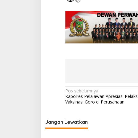
N
Pos sebelumnya
Kapolres Pelalawan Apresiasi Pelak
a
Vaksinasi Goro di Perusahaan
v
i
Jangan Lewatkan
g
a