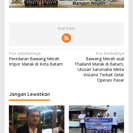
Ikuti Kami
N
Pos sebelumnya
Pos berikutnya
Peredaran Bawang Merah
Bawang Merah asal
a
Impor Marak di Kota Batam
Thailand Marak di Batam,
v
Utusan Sarumaha Minta
Instansi Terkait Gelar
i
Operasi Pasar
g
Jangan Lewatkan
a
s
i
p
o