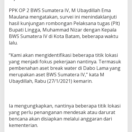
i
g
PPK OP 2 BWS Sumatera IV, M Ubaydillah Ema
a
Maulana mengatakan, survei ini menindaklanjuti
L
hasil kunjungan rombongan Pelaksana tugas (Plt)
o
Bupati Lingga, Muhammad Nizar dengan Kepala
k
a
BWS Sumatera IV di Kota Batam, beberapa waktu
s
lalu.
i
A
“Kami akan mengidentifikasi beberapa titik lokasi
b
yang menjadi fokus pekerjaan nantinya. Termasuk
r
a
pembenahan aset break water di Dabo Lama yang
s
merupakan aset BWS Sumatera IV,” kata M
i
Ubaydillah, Rabu (27/1/2021) kemarin.
P
a
n
t
a
Ia mengungkapkan, nantinya beberapa titik lokasi
i
yang perlu penanganan mendesak atau darurat
d
bencana akan disiapkan melalui anggaran dari
i
kementerian.
L
i