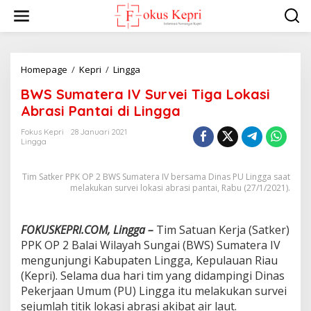
L
e
w
a
t
i
Homepage
/
Kepri
/
Lingga
B
k
W
BWS Sumatera IV Survei Tiga Lokasi
e
S
k
S
Abrasi Pantai di Lingga
o
u
n
m
Fokus Kepri
28 Januari 2021
t
Lingga
a
e
t
n
e
Tim Satker PPK OP 2 BWS Sumatera IV bersama Dinas PU Lingga saat
r
melakukan survei lokasi abrasi pantai, Rabu (27/1/2021).
a
I
V
FOKUSKEPRI.COM, Lingga –
Tim Satuan Kerja (Satker)
S
PPK OP 2 Balai Wilayah Sungai (BWS) Sumatera IV
u
r
mengunjungi Kabupaten Lingga, Kepulauan Riau
v
(Kepri). Selama dua hari tim yang didampingi Dinas
e
Pekerjaan Umum (PU) Lingga itu melakukan survei
i
sejumlah titik lokasi abrasi akibat air laut.
T