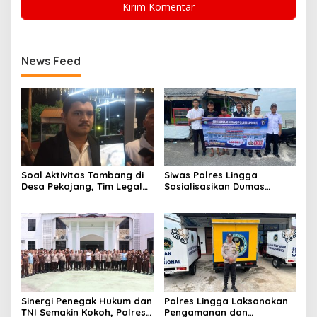
News Feed
Soal Aktivitas Tambang di
Siwas Polres Lingga
Desa Pekajang, Tim Legal
Sosialisasikan Dumas
PT CPM: Penuhi Prinsip,
Presisi dan Layanan Polisi
Memiliki IUP
110, Permudah Akses
Pengaduan Masyarakat
Sinergi Penegak Hukum dan
Polres Lingga Laksanakan
TNI Semakin Kokoh, Polres
Pengamanan dan