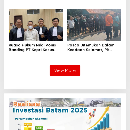
Lingga Laksanakan
Monitoring di 4 SPPG
Silaturahmi
Yayasan Kemala
Bhayangkari Polres Lingga
Kuasa Hukum Nilai Vonis
Pasca Ditemukan Dalam
Banding PT Kepri Kasus
Keadaan Selamat, Plt
Korupsi Jembatan Marok
Camat Singkep Barat
Kecil Tidak Objektif
Bubarkan Tim Pencarian
Nurhayati
View More