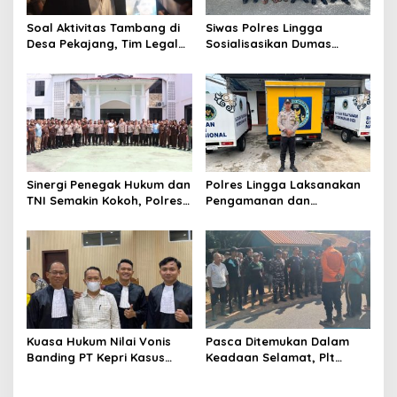
s
Soal Aktivitas Tambang di
Siwas Polres Lingga
Desa Pekajang, Tim Legal
Sosialisasikan Dumas
PT CPM: Penuhi Prinsip,
Presisi dan Layanan Polisi
Memiliki IUP
110, Permudah Akses
Pengaduan Masyarakat
Sinergi Penegak Hukum dan
Polres Lingga Laksanakan
TNI Semakin Kokoh, Polres
Pengamanan dan
Lingga Laksanakan
Monitoring di 4 SPPG
Silaturahmi
Yayasan Kemala
Bhayangkari Polres Lingga
Kuasa Hukum Nilai Vonis
Pasca Ditemukan Dalam
Banding PT Kepri Kasus
Keadaan Selamat, Plt
Korupsi Jembatan Marok
Camat Singkep Barat
Kecil Tidak Objektif
Bubarkan Tim Pencarian