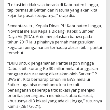
n
“Lokasi ini tidak saja berada di Kabupaten Lingga,
g
tapi termasuk Bintan dan Natuna yang akan kita
g
kejar ke pusat secepatnya,” ucap dia.
a
Sementara itu, Kepala Dinas PU Kabupaten Lingga,
Novrizal melalui Kepala Bidang (Kabid) Sumber
Daya Air (SDA), Arde menjelaskan bahwa pada
tahun 2017 lalu pihaknya pernah mengusulkan
kegiatan pengamanan terhadap abrasi bibir pantai
tersebut.
“Dulu untuk pengamanan Pantai Jagoh hingga
Dabo lebih kurang Rp 30 miliar melalui anggaran
tanggap darurat yang dikerjakan oleh Satker OP
BWS ini. Kita berharap tahun ini BWS melalui
Satker juga bisa membantu kita terkait
penanganan beberapa titik lokasi yang menjadi
prioritas penanganan mendesak atau darurat,
khususnya di 3 lokasi yang ada di Lingga,” tuturnya
Kamis (28/1/2021).