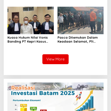
Lingga Laksanakan
Monitoring di 4 SPPG
Silaturahmi
Yayasan Kemala
Bhayangkari Polres Lingga
Kuasa Hukum Nilai Vonis
Pasca Ditemukan Dalam
Banding PT Kepri Kasus
Keadaan Selamat, Plt
Korupsi Jembatan Marok
Camat Singkep Barat
Kecil Tidak Objektif
Bubarkan Tim Pencarian
Nurhayati
View More