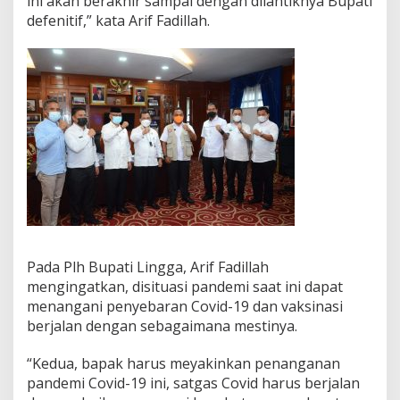
ini akan berakhir sampai dengan dilantiknya Bupati
g
defenitif,” kata Arif Fadillah.
g
a
Pada Plh Bupati Lingga, Arif Fadillah
mengingatkan, disituasi pandemi saat ini dapat
menangani penyebaran Covid-19 dan vaksinasi
berjalan dengan sebagaimana mestinya.
“Kedua, bapak harus meyakinkan penanganan
pandemi Covid-19 ini, satgas Covid harus berjalan