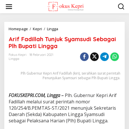
L
e
w
a
t
i
Homepage
/
Kepri
/
Lingga
A
k
r
Arif Fadillah Tunjuk Syamsudi Sebagai
e
i
k
f
Plh Bupati Lingga
o
F
n
a
Fokus Kepri
18 Februari 2021
t
Lingga
d
e
i
n
l
Plh Gubernur Kepri Arif Fadillah (kiri), serahkan surat perintah
l
Penunjukan Syamsuri sebagai Plh Bupati Lingga.
a
h
T
FOKUSKEPRI.COM, Lingga –
Plh. Gubernur Kepri Arif
u
Fadillah melalui surat perintah nomor
n
j
120/254/B.PEMTAS-ST/2021 menunjuk Sekretaris
u
Daerah (Sekda) Kabupaten Lingga Syamsudi
k
sebagai Pelaksana Harian (Plh) Bupati Lingga.
S
y