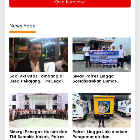
News Feed
Soal Aktivitas Tambang di
Siwas Polres Lingga
Desa Pekajang, Tim Legal
Sosialisasikan Dumas
PT CPM: Penuhi Prinsip,
Presisi dan Layanan Polisi
Memiliki IUP
110, Permudah Akses
Pengaduan Masyarakat
Sinergi Penegak Hukum dan
Polres Lingga Laksanakan
TNI Semakin Kokoh, Polres
Pengamanan dan