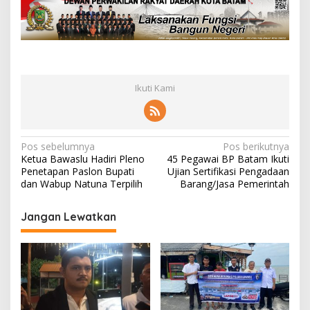
Ikuti Kami
N
Pos sebelumnya
Pos berikutnya
Ketua Bawaslu Hadiri Pleno
45 Pegawai BP Batam Ikuti
a
Penetapan Paslon Bupati
Ujian Sertifikasi Pengadaan
v
dan Wabup Natuna Terpilih
Barang/Jasa Pemerintah
i
Jangan Lewatkan
g
a
s
i
p