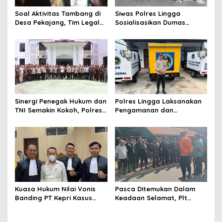
o
Soal Aktivitas Tambang di
Siwas Polres Lingga
s
Desa Pekajang, Tim Legal
Sosialisasikan Dumas
PT CPM: Penuhi Prinsip,
Presisi dan Layanan Polisi
Memiliki IUP
110, Permudah Akses
Pengaduan Masyarakat
Sinergi Penegak Hukum dan
Polres Lingga Laksanakan
TNI Semakin Kokoh, Polres
Pengamanan dan
Lingga Laksanakan
Monitoring di 4 SPPG
Silaturahmi
Yayasan Kemala
Bhayangkari Polres Lingga
Kuasa Hukum Nilai Vonis
Pasca Ditemukan Dalam
Banding PT Kepri Kasus
Keadaan Selamat, Plt
Korupsi Jembatan Marok
Camat Singkep Barat
Kecil Tidak Objektif
Bubarkan Tim Pencarian