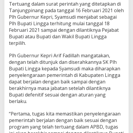
Tertuang dalam surat perintah yang ditetapkan di
a
m
Tanjungpinang pada tanggal 16 Februari 2021 oleh
s
Plh Gubernur Kepri, Syamsudi menjabat sebagai
u
Plh Bupati Lingga terhitung mulai tanggal 18
d
Februari 2021 sampai dengan dilantiknya Pejabat
i
S
Bupati atau Bupati dan Wakil Bupati Lingga
e
terpilih.
b
a
Plh Gubernur Kepri Arif Fadillah mangatakan,
g
dengan telah ditunjuk dan diserahkannya SK Plh
a
i
Bupati Lingga kepada Syamsudi maka diharapkan
P
penyelengaraan pemerintah di Kabupaten Lingga
l
dapat berjalan dengan baik sampai dengan
h
berakhirnya masa jabatan setelah dilantiknya
B
Bupati defenitif sesuai dengan aturan yang
u
p
berlaku.
a
t
“Pertama, tugas kita memastikan penyelengaraan
i
pemerintah berjalan dengan baik sesuai dengan
L
program yang telah tertuang dalam APBD, tugas
i
n