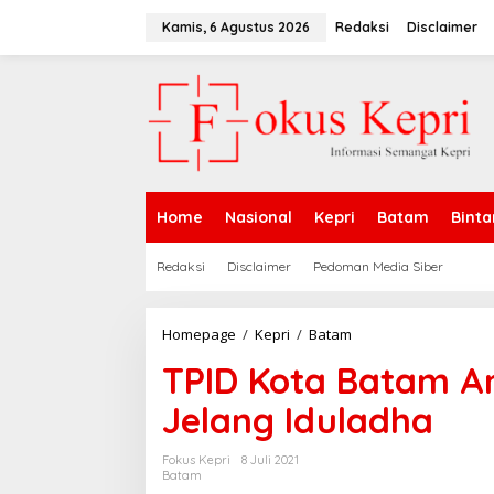
L
e
Kamis, 6 Agustus 2026
Redaksi
Disclaimer
w
a
t
i
k
e
k
o
n
Home
Nasional
Kepri
Batam
Binta
t
e
n
Redaksi
Disclaimer
Pedoman Media Siber
Homepage
/
Kepri
/
Batam
T
P
TPID Kota Batam An
I
D
Jelang Iduladha
K
o
t
Fokus Kepri
8 Juli 2021
a
Batam
B