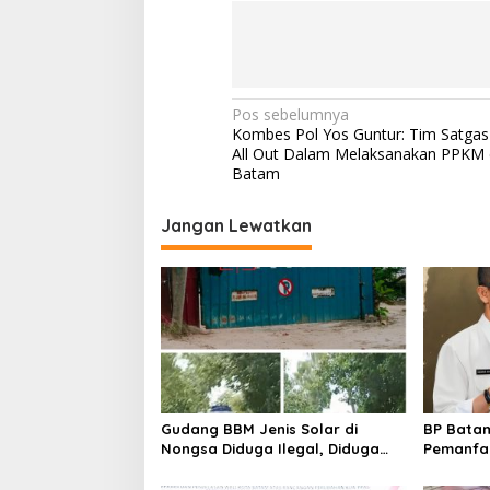
N
Pos sebelumnya
Kombes Pol Yos Guntur: Tim Satgas
a
All Out Dalam Melaksanakan PPKM 
v
Batam
i
Jangan Lewatkan
g
a
s
i
p
o
s
Gudang BBM Jenis Solar di
BP Batam
Nongsa Diduga Ilegal, Diduga
Pemanfaa
Menampung Solar Kencingan
Ketentua
Kapal
undanga