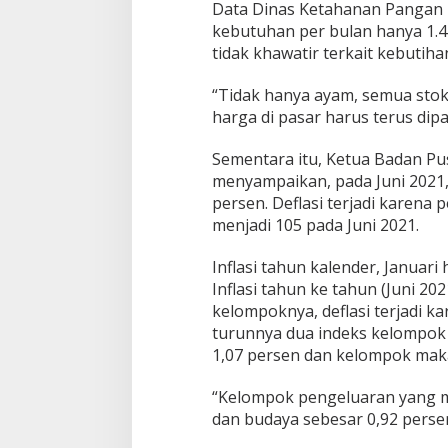
r
Data Dinas Ketahanan Pangan 
g
kebutuhan per bulan hanya 1.4
a
tidak khawatir terkait kebutih
J
e
l
“Tidak hanya ayam, semua stok
a
harga di pasar harus terus dipa
n
g
Sementara itu, Ketua Badan Pus
I
menyampaikan, pada Juni 2021,
d
u
persen. Deflasi terjadi karena
l
menjadi 105 pada Juni 2021.
a
d
Inflasi tahun kalender, Januari
h
Inflasi tahun ke tahun (Juni 202
a
kelompoknya, deflasi terjadi 
turunnya dua indeks kelompok 
1,07 persen dan kelompok mak
“Kelompok pengeluaran yang men
dan budaya sebesar 0,92 persen