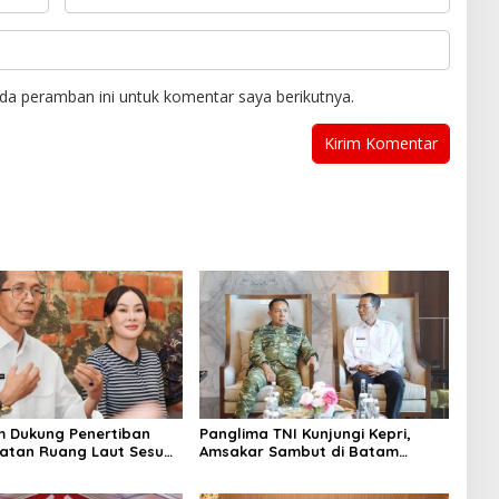
da peramban ini untuk komentar saya berikutnya.
 Dukung Penertiban
Panglima TNI Kunjungi Kepri,
tan Ruang Laut Sesuai
Amsakar Sambut di Batam
n Peraturan Perundang-
Sebelum Bertolak ke Lingga
n