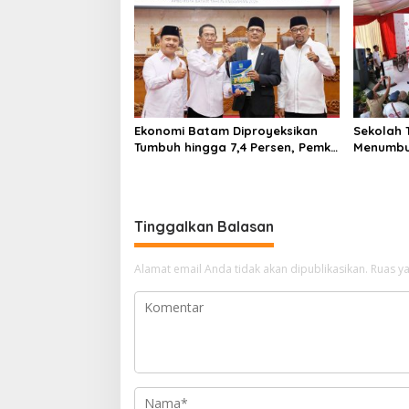
Ekonomi Batam Diproyeksikan
Sekolah T
Tumbuh hingga 7,4 Persen, Pemko
Menumbu
Naikkan Target Pendapatan
Rempang
Daerah
Tinggalkan Balasan
Alamat email Anda tidak akan dipublikasikan.
Ruas ya