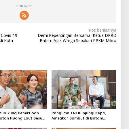
Ikuti Kami
Pos berikutnya
 Covid-19
Demi Kepentingan Bersama, Ketua DPRD
di Kota
Batam Ajak Warga Sepakati PPKM Mikro
 Dukung Penertiban
Panglima TNI Kunjungi Kepri,
tan Ruang Laut Sesuai
Amsakar Sambut di Batam
n Peraturan Perundang-
Sebelum Bertolak ke Lingga
n