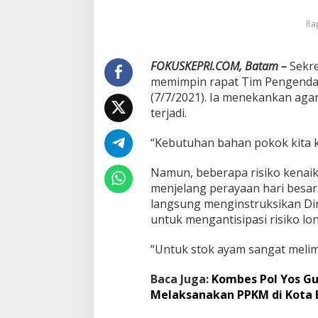
a
Rap
t
a
m
A
FOKUSKEPRI.COM, Batam –
Sekre
n
memimpin rapat Tim Pengendali
t
(7/7/2021). Ia menekankan agar
i
terjadi.
s
i
p
“Kebutuhan bahan pokok kita k
a
s
Namun, beberapa risiko kenai
i
menjelang perayaan hari besar.
L
langsung menginstruksikan Din
o
n
untuk mengantisipasi risiko lo
j
a
“Untuk stok ayam sangat melim
k
a
Baca Juga:
Kombes Pol Yos Gu
n
Melaksanakan PPKM di Kota
H
a