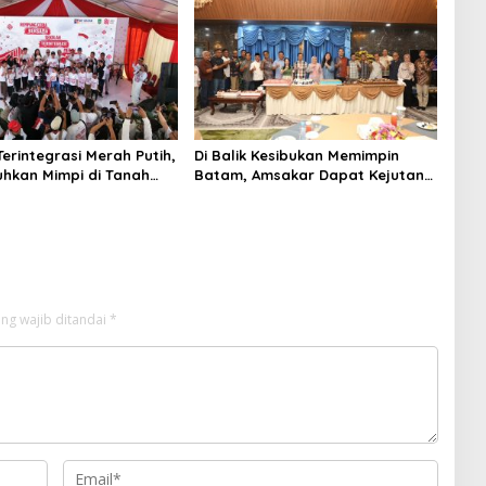
erintegrasi Merah Putih,
Di Balik Kesibukan Memimpin
hkan Mimpi di Tanah
Batam, Amsakar Dapat Kejutan
-Galang
Hangat di Ulang Tahun ke-58
ng wajib ditandai
*