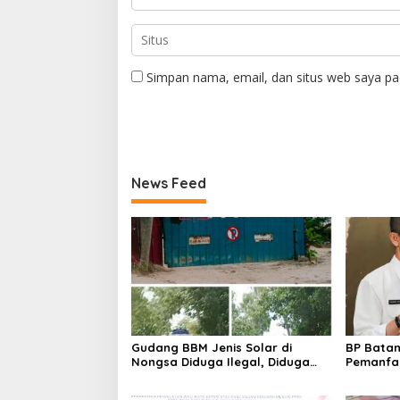
Simpan nama, email, dan situs web saya pa
News Feed
Gudang BBM Jenis Solar di
BP Batam
Nongsa Diduga Ilegal, Diduga
Pemanfaa
Menampung Solar Kencingan
Ketentua
Kapal
undanga