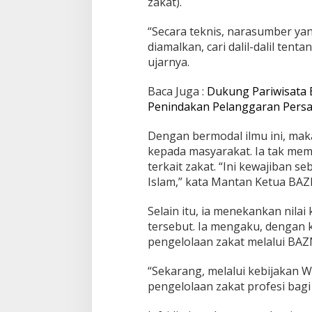
zakat).
Z
N
A
“Secara teknis, narasumber ya
S
diamalkan, cari dalil-dalil te
B
ujarnya.
a
t
a
Baca Juga :
Dukung Pariwisata 
m
Penindakan Pelanggaran Per
Dengan bermodal ilmu ini, ma
kepada masyarakat. Ia tak me
terkait zakat. “Ini kewajiban s
Islam,” kata Mantan Ketua BAZ
Selain itu, ia menekankan nila
tersebut. Ia mengaku, dengan
pengelolaan zakat melalui BA
“Sekarang, melalui kebijakan 
pengelolaan zakat profesi ba