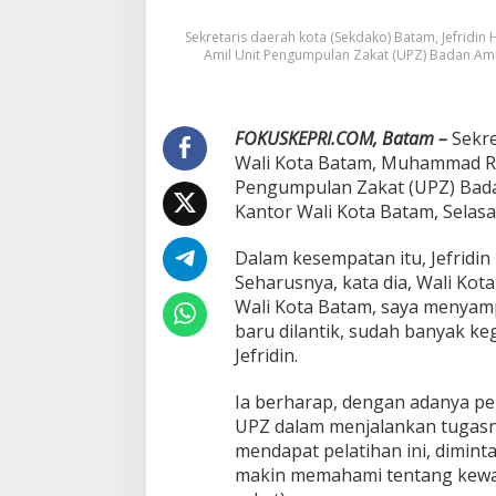
P
Sekretaris daerah kota (Sekdako) Batam, Jefrid
e
Amil Unit Pengumpulan Zakat (UPZ) Badan Ami
l
a
t
i
FOKUSKEPRI.COM, Batam –
Sekre
h
a
Wali Kota Batam, Muhammad Ru
n
Pengumpulan Zakat (UPZ) Bada
T
Kantor Wali Kota Batam, Selasa
e
k
Dalam kesempatan itu, Jefridi
n
i
Seharusnya, kata dia, Wali Ko
s
Wali Kota Batam, saya menyam
A
baru dilantik, sudah banyak keg
m
Jefridin.
i
l
U
Ia berharap, dengan adanya pe
P
UPZ dalam menjalankan tugasn
Z
mendapat pelatihan ini, dimin
B
makin memahami tentang kewaji
A