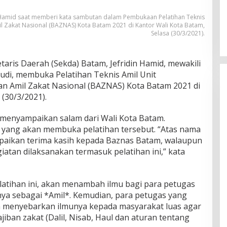
in Hamid saat memberi kata sambutan dalam Pembukaan Pelatihan Teknis
l Zakat Nasional (BAZNAS) Kota Batam 2021 di Kantor Wali Kota Batam,
Selasa (30/3/2021).
taris Daerah (Sekda) Batam, Jefridin Hamid, mewakili
di, membuka Pelatihan Teknis Amil Unit
n Amil Zakat Nasional (BAZNAS) Kota Batam 2021 di
 (30/3/2021).
n menyampaikan salam dari Wali Kota Batam.
ta yang akan membuka pelatihan tersebut. “Atas nama
paikan terima kasih kepada Baznas Batam, walaupun
iatan dilaksanakan termasuk pelatihan ini,” kata
latihan ini, akan menambah ilmu bagi para petugas
ya sebagai *Amil*. Kemudian, para petugas yang
ta menyebarkan ilmunya kepada masyarakat luas agar
ban zakat (Dalil, Nisab, Haul dan aturan tentang