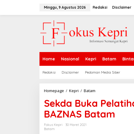
L
e
Minggu, 9 Agustus 2026
Redaksi
Disclaimer
w
a
t
i
k
e
k
o
n
Home
Nasional
Kepri
Batam
Binta
t
e
n
Redaksi
Disclaimer
Pedoman Media Siber
Homepage
/
Kepri
/
Batam
S
e
Sekda Buka Pelatih
k
d
BAZNAS Batam
a
B
u
Fokus Kepri
30 Maret 2021
k
Batam
a