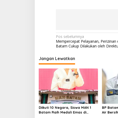
N
Pos sebelumnya
Mempercepat Pelayanan, Perizinan 
a
Batam Cukup Dilakukan oleh Direkt
v
i
Jangan Lewatkan
g
a
s
i
p
o
Diikuti 10 Negara, Siswa MAN 1
BP Bata
s
Batam Raih Medali Emas di
Air Bers
Kejuaraan Taekwondo
Gunakan 