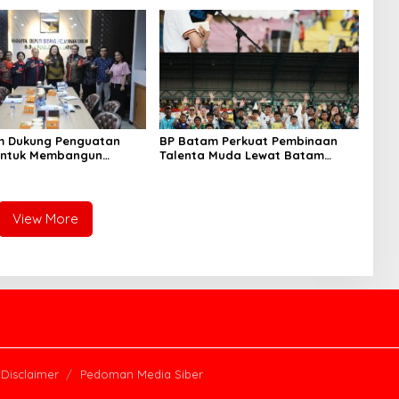
m Dukung Penguatan
BP Batam Perkuat Pembinaan
 untuk Membangun
Talenta Muda Lewat Batam
 dan Kebhinekaan Bagi
Prime International Grassroot
i Masa Depan
Football Festival 2026
View More
Disclaimer
Pedoman Media Siber