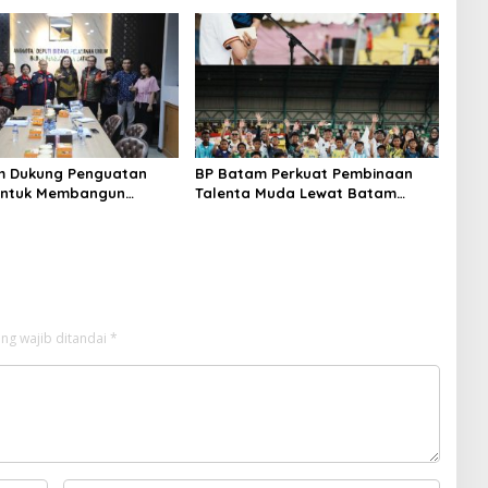
m Dukung Penguatan
BP Batam Perkuat Pembinaan
 untuk Membangun
Talenta Muda Lewat Batam
 dan Kebhinekaan Bagi
Prime International Grassroot
i Masa Depan
Football Festival 2026
ng wajib ditandai
*