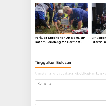
Internasional Singapura
Perkuat Ketahanan Air Baku, BP
BP Bata
Batam Gandeng Mc Dermott
Literasi
Tanam 400 Bambu Betung di
Karakter
Bendungan Sei Nongsa
Generas
Tinggalkan Balasan
Alamat email Anda tidak akan dipublikasikan.
Ruas ya