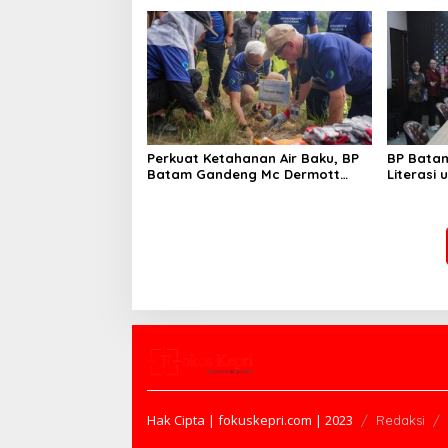
Internasional Singapura
Perkuat Ketahanan Air Baku, BP
BP Bata
Batam Gandeng Mc Dermott
Literasi
Tanam 400 Bambu Betung di
Karakter
Bendungan Sei Nongsa
Generas
Hak Cipta | fokuskepri.com | 2023
Redaksi