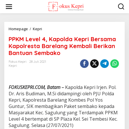
L
e
w
a
t
i
Homepage
/
Kepri
P
k
P
PPKM Level 4, Kapolda Kepri Bersama
e
K
k
M
Kapolresta Barelang Kembali Berikan
o
L
Bantuan Sembako
n
e
t
v
Fokus Kepri
28 Juli 2021
e
e
Kepri
n
l
4
,
K
FOKUSKEPRI.COM, Batam –
Kapolda Kepri Irjen. Pol.
a
Dr. Aris Budiman, M.Si didampingi oleh PJU Polda
p
Kepri, Kapolresta Barelang Kombes Pol Yos
o
Guntur, SIK membagikan Paket sembako kepada
l
d
Masyarakat Kec. Sagulung yang Terdampak PPKM
a
Level 4 bertempat di SP Plaza Kel. Sei Tembesi Kec.
K
Sagulung. Selasa (27/07/2021)
e