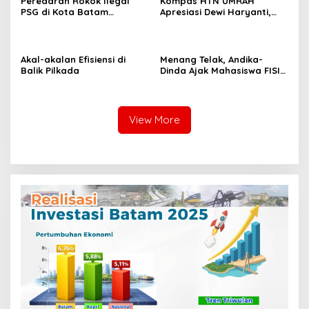
Peredaran Rokok Ilegal
Kompas HTN UMRAH
PSG di Kota Batam
Apresiasi Dewi Haryanti,
Mengkhawatirkan, Diduga
Titip Harapan Kepada Rilo
Dibekingi Tokoh Politik
Pambudi
Inisial IS
Akal-akalan Efisiensi di
Menang Telak, Andika-
Balik Pilkada
Dinda Ajak Mahasiswa FISIP
UMRAH Bersatu Usai Pemira
2025
View More