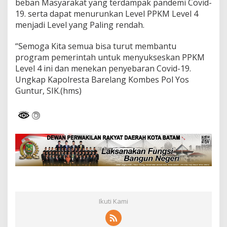
beban Masyarakat yang terdampak pandemi Covid-
e
19. serta dapat menurunkan Level PPKM Level 4
m
menjadi Level yang Paling rendah.
b
a
k
“Semoga Kita semua bisa turut membantu
o
program pemerintah untuk menyukseskan PPKM
Level 4 ini dan menekan penyebaran Covid-19.
Ungkap Kapolresta Barelang Kombes Pol Yos
Guntur, SIK.(hms)
Ikuti Kami