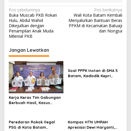
N
Pos sebelumnya
Pos berikutnya
Buka Muscab PKB Rokan
Wali Kota Batam Kembali
a
Hulu, Abdul Wahid
Menyalurkan Bantuan Beras
v
Dikejutkan dengan
PPKM di Kecamatan Batuaji
Penampilan Anak Muda
dan Nongsa
i
Milenial PKB
g
Jangan Lewatkan
a
s
i
Soal PPPK Instan di SMA 5
p
Batam, Kadisdik Kepri
Terkesan Memilih Bungkam
o
s
Kerja Keras Tim Gabungan
Berbuah Hasil, Kasus
Pembunuhan di Lingga
Terungkap
Peredaran Rokok Ilegal
Kompas HTN UMRAH
PSG di Kota Batam
Apresiasi Dewi Haryanti,