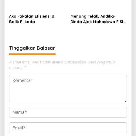
Mengkhawatirkan, Diduga
Titip Harapan Kepada Rilo
Dibekingi Tokoh Politik
Pambudi
Inisial IS
Akal-akalan Efisiensi di
Menang Telak, Andika-
Balik Pilkada
Dinda Ajak Mahasiswa FISIP
UMRAH Bersatu Usai Pemira
2025
Tinggalkan Balasan
Alamat email Anda tidak akan dipublikasikan.
Ruas yang wajib
ditandai
*