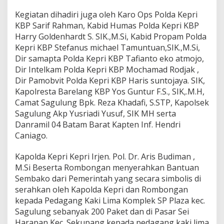
p
Kegiatan dihadiri juga oleh Karo Ops Polda Kepri
r
i
KBP Sarif Rahman, Kabid Humas Polda Kepri KBP
B
Harry Goldenhardt S. SIK.,M.Si, Kabid Propam Polda
e
Kepri KBP Stefanus michael Tamuntuan,SIK.,M.Si,
r
Dir samapta Polda Kepri KBP Tafianto eko atmojo,
s
Dir Intelkam Polda Kepri KBP Mochamad Rodjak ,
a
m
Dir Pamobvit Polda Kepri KBP Haris suntojaya. SIK,
a
Kapolresta Barelang KBP Yos Guntur F.S., SIK,.M.H,
K
Camat Sagulung Bpk. Reza Khadafi, S.STP, Kapolsek
a
Sagulung Akp Yusriadi Yusuf, SIK MH serta
p
o
Danramil 04 Batam Barat Kapten Inf. Hendri
l
Caniago.
r
e
Kapolda Kepri Kepri Irjen. Pol. Dr. Aris Budiman ,
s
M.Si Beserta Rombongan menyerahkan Bantuan
t
a
Sembako dari Pemerintah yang secara simbolis di
B
serahkan oleh Kapolda Kepri dan Rombongan
a
kepada Pedagang Kaki Lima Komplek SP Plaza kec.
r
Sagulung sebanyak 200 Paket dan di Pasar Sei
e
Harapan Kec. Sekupang kepada pedagang kaki lima
l