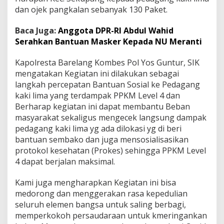
a
dan ojek pangkalan sebanyak 130 Paket.
n
g
Baca Juga:
Anggota DPR-RI Abdul Wahid
K
Serahkan Bantuan Masker Kepada NU Meranti
e
m
b
Kapolresta Barelang Kombes Pol Yos Guntur, SIK
a
mengatakan Kegiatan ini dilakukan sebagai
l
langkah percepatan Bantuan Sosial ke Pedagang
i
kaki lima yang terdampak PPKM Level 4 dan
B
Berharap kegiatan ini dapat membantu Beban
e
r
masyarakat sekaligus mengecek langsung dampak
i
pedagang kaki lima yg ada dilokasi yg di beri
k
bantuan sembako dan juga mensosialisasikan
a
protokol kesehatan (Prokes) sehingga PPKM Level
n
B
4 dapat berjalan maksimal.
a
n
Kami juga mengharapkan Kegiatan ini bisa
t
medorong dan menggerakan rasa kepedulian
u
seluruh elemen bangsa untuk saling berbagi,
a
n
memperkokoh persaudaraan untuk kmeringankan
S