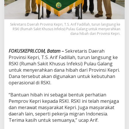
i
b
a
h
K
Sekretaris Daerah Provinsi Kepri, T.S. Arif Fadillah, turun langsung ke
RSKI (Rumah Sakit Khusus Infeksi) Pulau Galang untuk menyerahkan
e
dana hibah dari Provinsi Kepri.
e
m
p
a
FOKUSKEPRI.COM, Batam –
Sekretaris Daerah
t
Provinsi Kepri, T.S. Arif Fadillah, turun langsung ke
u
RSKI (Rumah Sakit Khusus Infeksi) Pulau Galang
n
untuk menyerahkan dana hibah dari Provinsi Kepri.
t
Dana tersebut akan digunakan untuk kebutuhan
u
k
operasional di RSKI.
R
S
“Bantuan hibah ini sebagai bentuk perhatian
K
Pemprov Kepri kepada RSKI. RSKI ini telah menjaga
I
dan merawat masyarakat Kepri. Juga masyarakat
daerah lain, seperti pekerja migran Indonesia.
Terima kasih untuk semuanya,” ucap Arif.