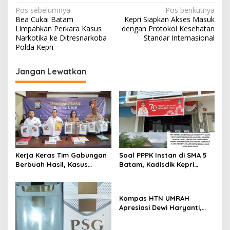
N
Pos sebelumnya
Pos berikutnya
Bea Cukai Batam
Kepri Siapkan Akses Masuk
a
Limpahkan Perkara Kasus
dengan Protokol Kesehatan
v
Narkotika ke Ditresnarkoba
Standar Internasional
Polda Kepri
i
g
Jangan Lewatkan
a
s
i
p
o
s
Kerja Keras Tim Gabungan
Soal PPPK Instan di SMA 5
Berbuah Hasil, Kasus
Batam, Kadisdik Kepri
Pembunuhan di Lingga
Terkesan Memilih Bungkam
Terungkap
Kompas HTN UMRAH
Apresiasi Dewi Haryanti,
Titip Harapan Kepada Rilo
Pambudi