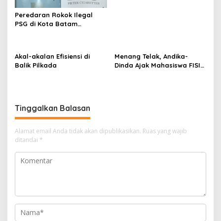
Peredaran Rokok Ilegal
PSG di Kota Batam
Mengkhawatirkan, Diduga
Dibekingi Tokoh Politik
Inisial IS
Akal-akalan Efisiensi di
Menang Telak, Andika-
Balik Pilkada
Dinda Ajak Mahasiswa FISIP
UMRAH Bersatu Usai Pemira
2025
Tinggalkan Balasan
Alamat email Anda tidak akan dipublikasikan.
Ruas yang wajib
ditandai
*