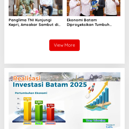
Panglima TNI Kunjungi
Ekonomi Batam
Kepri, Amsakar Sambut di
Diproyeksikan Tumbuh
Batam Sebelum Bertolak
hingga 7,4 Persen, Pemko
ke Lingga
Naikkan Target
Pendapatan Daerah
View More