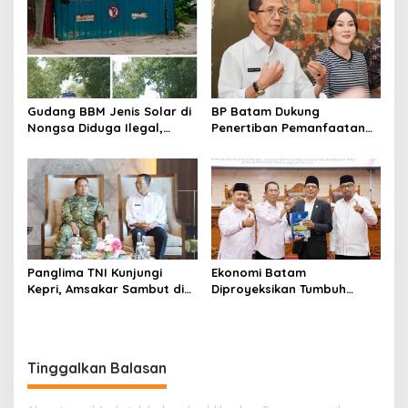
Ketersediaan Obat Aman
Melalui LMS
Gudang BBM Jenis Solar di
BP Batam Dukung
Nongsa Diduga Ilegal,
Penertiban Pemanfaatan
Diduga Menampung Solar
Ruang Laut Sesuai
Kencingan Kapal
Ketentuan Peraturan
Perundang-undangan
Panglima TNI Kunjungi
Ekonomi Batam
Kepri, Amsakar Sambut di
Diproyeksikan Tumbuh
Batam Sebelum Bertolak
hingga 7,4 Persen, Pemko
ke Lingga
Naikkan Target
Pendapatan Daerah
Tinggalkan Balasan