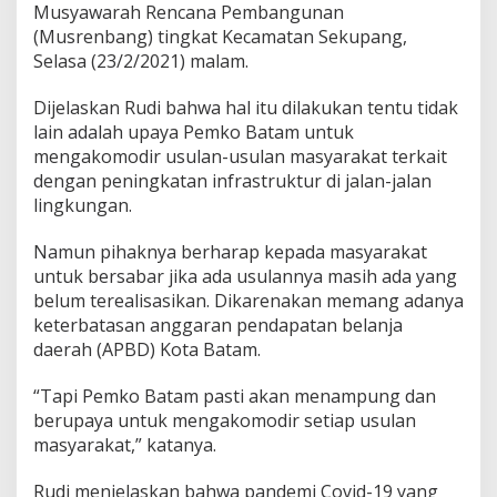
Musyawarah Rencana Pembangunan
i
(Musrenbang) tingkat Kecamatan Sekupang,
K
o
Selasa (23/2/2021) malam.
t
a
Dijelaskan Rudi bahwa hal itu dilakukan tentu tidak
T
lain adalah upaya Pemko Batam untuk
i
mengakomodir usulan-usulan masyarakat terkait
n
g
dengan peningkatan infrastruktur di jalan-jalan
k
lingkungan.
a
t
Namun pihaknya berharap kepada masyarakat
k
untuk bersabar jika ada usulannya masih ada yang
a
n
belum terealisasikan. Dikarenakan memang adanya
I
keterbatasan anggaran pendapatan belanja
n
daerah (APBD) Kota Batam.
f
r
“Tapi Pemko Batam pasti akan menampung dan
a
s
berupaya untuk mengakomodir setiap usulan
t
masyarakat,” katanya.
r
u
Rudi menjelaskan bahwa pandemi Covid-19 yang
k