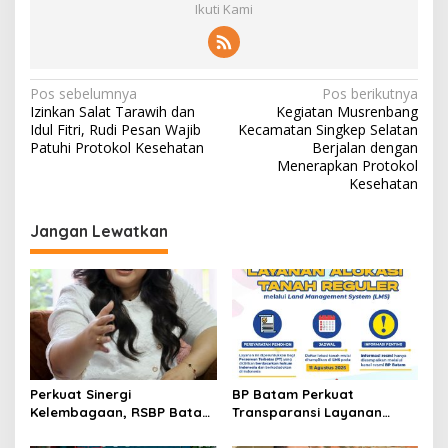
Ikuti Kami
N
Pos sebelumnya
Pos berikutnya
Izinkan Salat Tarawih dan
Kegiatan Musrenbang
a
Idul Fitri, Rudi Pesan Wajib
Kecamatan Singkep Selatan
v
Patuhi Protokol Kesehatan
Berjalan dengan
Menerapkan Protokol
i
Kesehatan
g
Jangan Lewatkan
a
s
i
p
o
s
Perkuat Sinergi
BP Batam Perkuat
Kelembagaan, RSBP Batam
Transparansi Layanan
dan BPOM Pastikan
Pertanahan, Alokasi Tanah
Pelayanan dan
Reguler Segera Hadir