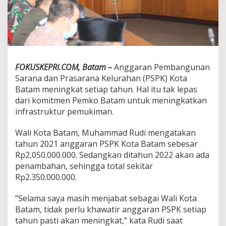
a
r
a
n
P
S
P
FOKUSKEPRI.COM, Batam –
Anggaran Pembangunan
K
Sarana dan Prasarana Kelurahan (PSPK) Kota
,
W
Batam meningkat setiap tahun. Hal itu tak lepas
u
dari komitmen Pemko Batam untuk meningkatkan
j
infrastruktur pemukiman.
u
d
Wali Kota Batam, Muhammad Rudi mengatakan
K
o
tahun 2021 anggaran PSPK Kota Batam sebesar
m
Rp2,050.000.000. Sedangkan ditahun 2022 akan ada
i
penambahan, sehingga total sekitar
t
Rp2.350.000.000.
m
e
n
“Selama saya masih menjabat sebagai Wali Kota
W
Batam, tidak perlu khawatir anggaran PSPK setiap
a
tahun pasti akan meningkat,” kata Rudi saat
l