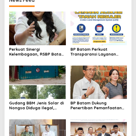
Perkuat Sinergi
BP Batam Perkuat
Kelembagaan, RSBP Batam
Transparansi Layanan
dan BPOM Pastikan
Pertanahan, Alokasi Tanah
Pelayanan dan
Reguler Segera Hadir
Ketersediaan Obat Aman
Melalui LMS
Gudang BBM Jenis Solar di
BP Batam Dukung
Nongsa Diduga Ilegal,
Penertiban Pemanfaatan
Diduga Menampung Solar
Ruang Laut Sesuai
Kencingan Kapal
Ketentuan Peraturan
Perundang-undangan