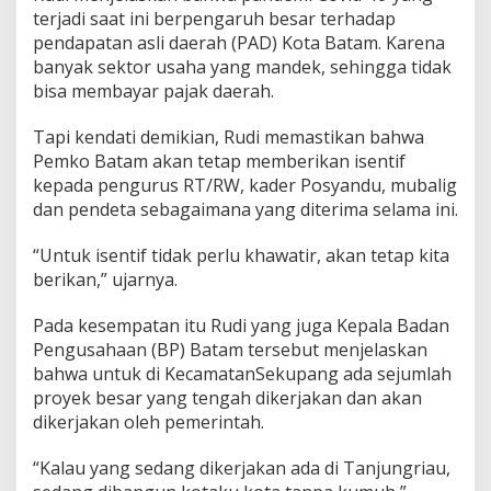
terjadi saat ini berpengaruh besar terhadap
t
u
pendapatan asli daerah (PAD) Kota Batam. Karena
r
banyak sektor usaha yang mandek, sehingga tidak
P
bisa membayar pajak daerah.
e
m
Tapi kendati demikian, Rudi memastikan bahwa
u
k
Pemko Batam akan tetap memberikan isentif
i
kepada pengurus RT/RW, kader Posyandu, mubalig
m
dan pendeta sebagaimana yang diterima selama ini.
a
n
“Untuk isentif tidak perlu khawatir, akan tetap kita
berikan,” ujarnya.
Pada kesempatan itu Rudi yang juga Kepala Badan
Pengusahaan (BP) Batam tersebut menjelaskan
bahwa untuk di KecamatanSekupang ada sejumlah
proyek besar yang tengah dikerjakan dan akan
dikerjakan oleh pemerintah.
“Kalau yang sedang dikerjakan ada di Tanjungriau,