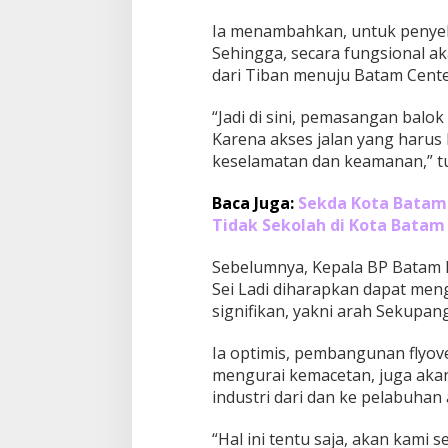
h
a
Ia menambahkan, untuk penyeles
p
Sehingga, secara fungsional a
P
dari Tiban menuju Batam Cente
e
m
a
“Jadi di sini, pemasangan balok
s
Karena akses jalan yang harus 
a
keselamatan dan keamanan,” t
n
g
a
Baca Juga:
Sekda Kota Batam 
n
Tidak Sekolah di Kota Batam
B
a
Sebelumnya, Kepala BP Batam
l
Sei Ladi diharapkan dapat meng
o
k
signifikan, yakni arah Sekupan
G
i
Ia optimis, pembangunan flyover
r
mengurai kemacetan, juga akan 
d
industri dari dan ke pelabuhan
e
r
“Hal ini tentu saja, akan kami