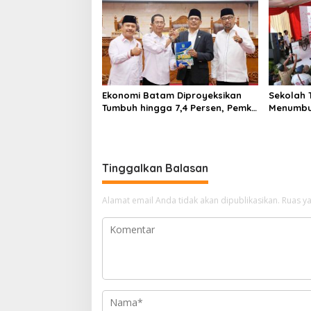
Ekonomi Batam Diproyeksikan
Sekolah T
Tumbuh hingga 7,4 Persen, Pemko
Menumbu
Naikkan Target Pendapatan
Rempang
Daerah
Tinggalkan Balasan
Alamat email Anda tidak akan dipublikasikan.
Ruas ya