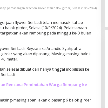
ahap pemasangan erection girder atau balok girder, Selasa (10/9/2024).
erjaan flyover Sei Ladi telah memasuki tahap
u balok girder, Selasa (10/9/2024). Pelaksanaan
ditargetkan akan rampung pada minggu ke-3 bulan
yover Sei Ladi, Reyzansza Anandio Syahputra
k girder yang akan dipasang. Masing-masing balok
 40 meter.
elah selesai dibuat dan hanya tinggal mobilisasi ke
Sei Ladi.
kan Rencana Pemindahan Warga Rempang ke
g masing-masing span, akan dipasang 6 balok girder