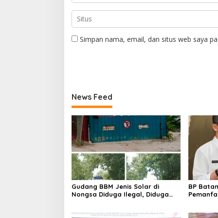
Simpan nama, email, dan situs web saya pa
News Feed
Gudang BBM Jenis Solar di
BP Batam
Nongsa Diduga Ilegal, Diduga
Pemanfaa
Menampung Solar Kencingan
Ketentua
Kapal
undanga