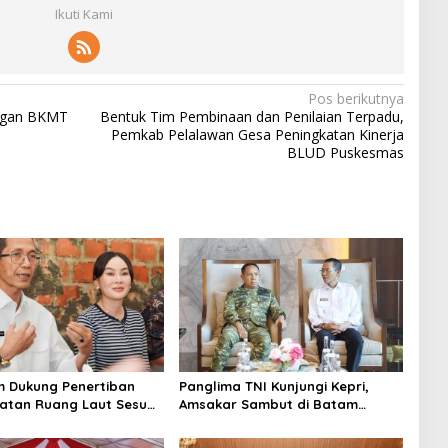
Ikuti Kami
Pos berikutnya
ungan BKMT
Bentuk Tim Pembinaan dan Penilaian Terpadu,
Pemkab Pelalawan Gesa Peningkatan Kinerja
BLUD Puskesmas
 Dukung Penertiban
Panglima TNI Kunjungi Kepri,
tan Ruang Laut Sesuai
Amsakar Sambut di Batam
n Peraturan Perundang-
Sebelum Bertolak ke Lingga
n