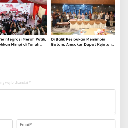
erintegrasi Merah Putih,
Di Balik Kesibukan Memimpin
hkan Mimpi di Tanah
Batam, Amsakar Dapat Kejutan
-Galang
Hangat di Ulang Tahun ke-58
ng wajib ditandai
*