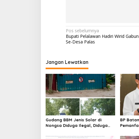
N
Pos sebelumnya
Bupati Pelalawan Hadiri Wirid Gab
a
Se-Desa Palas
v
i
Jangan Lewatkan
g
a
s
i
p
o
s
Gudang BBM Jenis Solar di
BP Batam
Nongsa Diduga Ilegal, Diduga
Pemanfaa
Menampung Solar Kencingan
Ketentua
Kapal
undanga