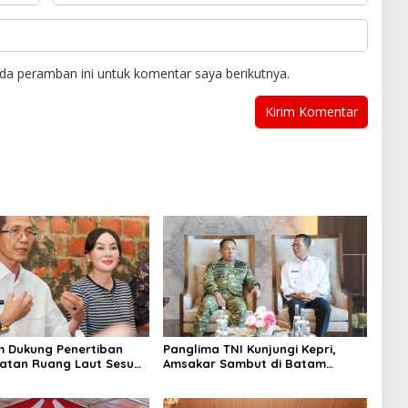
da peramban ini untuk komentar saya berikutnya.
 Dukung Penertiban
Panglima TNI Kunjungi Kepri,
tan Ruang Laut Sesuai
Amsakar Sambut di Batam
n Peraturan Perundang-
Sebelum Bertolak ke Lingga
n