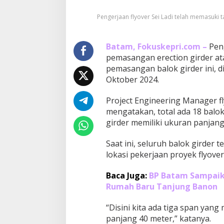
F
Pengerjaan flyover Sei Ladi telah memasuki t
l
y
o
v
Batam, Fokuskepri.com –
Peng
e
pemasangan erection girder ata
r
pemasangan balok girder ini, 
S
Oktober 2024.
e
i
L
Project Engineering Manager fl
a
mengatakan, total ada 18 balo
d
girder memiliki ukuran panjang
i
M
Saat ini, seluruh balok girder t
e
m
lokasi pekerjaan proyek flyover 
a
s
Baca Juga:
BP Batam Sampai
u
Rumah Baru Tanjung Banon
k
i
“Disini kita ada tiga span yan
T
a
panjang 40 meter,” katanya.