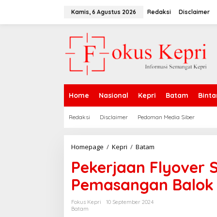
L
e
Kamis, 6 Agustus 2026
Redaksi
Disclaimer
w
a
t
i
k
e
k
o
n
Home
Nasional
Kepri
Batam
Binta
t
e
n
Redaksi
Disclaimer
Pedoman Media Siber
Homepage
/
Kepri
/
Batam
P
e
Pekerjaan Flyover 
k
e
Pemasangan Balok 
r
j
a
Fokus Kepri
10 September 2024
a
Batam
n