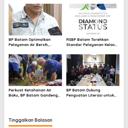
Taekwondo Internasional
Singapura
BP Batam Optimalkan
RSBP Batam Torehkan
Pelayanan Air Bersih,
Standar Pelayanan Kelas
Masyarakat Diimbau
Dunia, Raih Diamond Status
Gunakan Air Secara Bijak
dari WSO
Perkuat Ketahanan Air
BP Batam Dukung
Baku, BP Batam Gandeng
Penguatan Literasi untuk
Mc Dermott Tanam 400
Membangun Karakter dan
Bambu Betung di
Kebhinekaan Bagi Generasi
Bendungan Sei Nongsa
Masa Depan
Tinggalkan Balasan