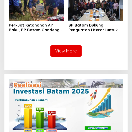
Perkuat Ketahanan Air
BP Batam Dukung
Baku, BP Batam Gandeng
Penguatan Literasi untuk
Mc Dermott Tanam 400
Membangun Karakter dan
Bambu Betung di
Kebhinekaan Bagi Generasi
Bendungan Sei Nongsa
Masa Depan
View More