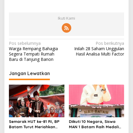
Ikuti Kami
N
Pos sebelumnya
Pos berikutnya
Warga Rempang Bahagia
Inilah 28 Saham Unggulan
a
Segera Tempati Rumah
Hasil Analisa Multi Factor
v
Baru di Tanjung Banon
i
Jangan Lewatkan
g
a
s
i
p
o
Semarak HUT ke-81 RI, BP
Diikuti 10 Negara, Siswa
s
Batam Turut Meriahkan
MAN 1 Batam Raih Medali
Pawai Pembangunan
Emas di Kejuaraan