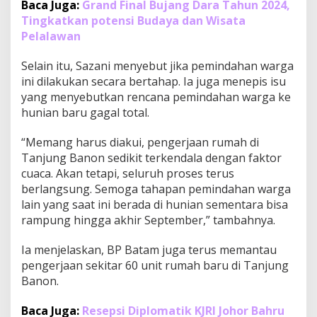
Baca Juga:
Grand Final Bujang Dara Tahun 2024,
k
Tingkatkan potensi Budaya dan Wisata
e
Pelalawan
R
u
m
Selain itu, Sazani menyebut jika pemindahan warga
a
ini dilakukan secara bertahap. Ia juga menepis isu
h
yang menyebutkan rencana pemindahan warga ke
B
hunian baru gagal total.
a
r
u
“Memang harus diakui, pengerjaan rumah di
T
Tanjung Banon sedikit terkendala dengan faktor
a
cuaca. Akan tetapi, seluruh proses terus
n
berlangsung. Semoga tahapan pemindahan warga
j
u
lain yang saat ini berada di hunian sementara bisa
n
rampung hingga akhir September,” tambahnya.
g
B
Ia menjelaskan, BP Batam juga terus memantau
a
pengerjaan sekitar 60 unit rumah baru di Tanjung
n
o
Banon.
n
Baca Juga:
Resepsi Diplomatik KJRI Johor Bahru