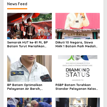
News Feed
Semarak HUT ke-81 RI, BP
Diikuti 10 Negara, Siswa
Batam Turut Meriahkan
MAN 1 Batam Raih Medali
Pawai Pembangunan
Emas di Kejuaraan
Taekwondo Internasional
Singapura
BP Batam Optimalkan
RSBP Batam Torehkan
Pelayanan Air Bersih,
Standar Pelayanan Kelas
Masyarakat Diimbau
Dunia, Raih Diamond Status
Gunakan Air Secara Bijak
dari WSO