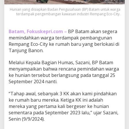
a
n
Hunian yang disiapkan Badan Pengusahaan (BP) Batam untuk warga
a
terdampak pengembangan kawasan industri Rempang Eco-City.
P
e
m
Batam, Fokuskepri.com –
BP Batam akan segera
i
memindahkan warga terdampak pembangunan
n
Rempang Eco-City ke rumah baru yang berlokasi di
d
Tanjung Banon.
a
h
a
Melalui Kepala Bagian Humas, Sazani, BP Batam
n
menyampaikan bahwa rencana pemindahan warga
W
ke hunian tersebut berlangsung pada tanggal 25
a
September 2024 nanti.
r
g
a
“Tahap awal, sebanyak 3 KK akan kami pindahkan
R
ke rumah baru mereka. Ketiga KK ini adalah
e
mereka yang pertama kali bergeser ke hunian
m
sementara pada September 2023 lalu,” ujar Sazani,
p
a
Senin (9/9/2024).
n
g