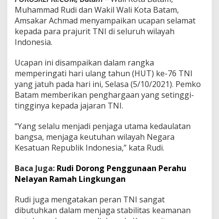
7
Muhammad Rudi dan Wakil Wali Kota Batam,
6
Amsakar Achmad menyampaikan ucapan selamat
T
kepada para prajurit TNI di seluruh wilayah
e
Indonesia.
n
t
a
Ucapan ini disampaikan dalam rangka
r
memperingati hari ulang tahun (HUT) ke-76 TNI
a
yang jatuh pada hari ini, Selasa (5/10/2021). Pemko
N
Batam memberikan penghargaan yang setinggi-
a
s
tingginya kepada jajaran TNI.
i
o
“Yang selalu menjadi penjaga utama kedaulatan
n
bangsa, menjaga keutuhan wilayah Negara
a
Kesatuan Republik Indonesia,” kata Rudi.
l
I
n
Baca Juga:
Rudi Dorong Penggunaan Perahu
d
Nelayan Ramah Lingkungan
o
n
Rudi juga mengatakan peran TNI sangat
e
dibutuhkan dalam menjaga stabilitas keamanan
s
i