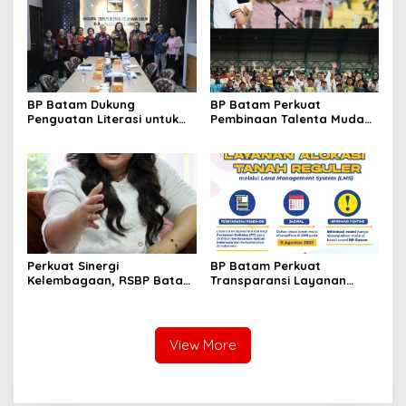
Bendungan Sei Nongsa
BP Batam Dukung
BP Batam Perkuat
Penguatan Literasi untuk
Pembinaan Talenta Muda
Membangun Karakter dan
Lewat Batam Prime
Kebhinekaan Bagi Generasi
International Grassroot
Masa Depan
Football Festival 2026
Perkuat Sinergi
BP Batam Perkuat
Kelembagaan, RSBP Batam
Transparansi Layanan
dan BPOM Pastikan
Pertanahan, Alokasi Tanah
Pelayanan dan
Reguler Segera Hadir
Ketersediaan Obat Aman
Melalui LMS
View More