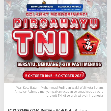
A
c
h
m
a
d
U
c
a
p
k
a
n
D
i
r
g
a
h
Wali Kota Batam, Muhammad Rudi dan Wakil Wali Kota Batam,
a
Amsakar Achmad menyampaikan ucapan selamat kepada para
y
prajurit TNI di seluruh wilayah Indonesia.
u
k
e
FOKUSKEPRI.COM, Batam –
Wali Kota Batam,
-