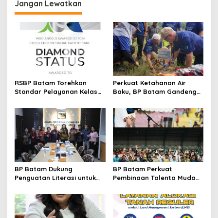
Jangan Lewatkan
g
a
s
i
p
o
RSBP Batam Torehkan
Perkuat Ketahanan Air
s
Standar Pelayanan Kelas
Baku, BP Batam Gandeng
Dunia, Raih Diamond Status
Mc Dermott Tanam 400
dari WSO
Bambu Betung di
Bendungan Sei Nongsa
BP Batam Dukung
BP Batam Perkuat
Penguatan Literasi untuk
Pembinaan Talenta Muda
Membangun Karakter dan
Lewat Batam Prime
Kebhinekaan Bagi Generasi
International Grassroot
Masa Depan
Football Festival 2026