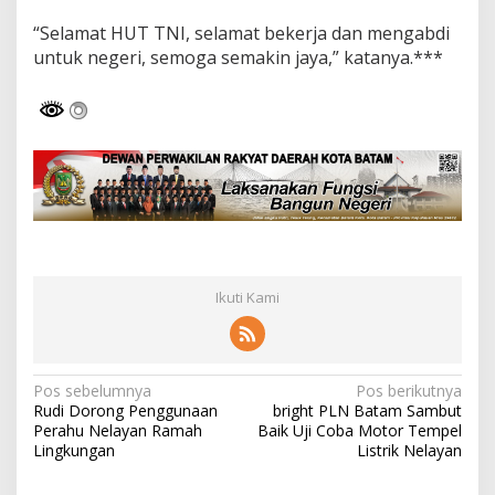
“Selamat HUT TNI, selamat bekerja dan mengabdi
untuk negeri, semoga semakin jaya,” katanya.***
Ikuti Kami
N
Pos sebelumnya
Pos berikutnya
Rudi Dorong Penggunaan
bright PLN Batam Sambut
a
Perahu Nelayan Ramah
Baik Uji Coba Motor Tempel
v
Lingkungan
Listrik Nelayan
i