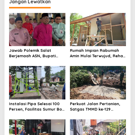
Jangan Lewatkan
g
a
s
i
p
o
Jawab Polemik Salat
Rumah Impian Rabumah
s
Berjemaah ASN, Bupati
Amin Mulai Terwujud, Rehab
Zukri: Tugas Saya Mengajak
RTLH TMMD ke-129 Kodim
Beribadah, Bukan Memaksa
0102/Pidie Tembus 51
Persen
Instalasi Pipa Selesai 100
Perkuat Jalan Pertanian,
Persen, Fasilitas Sumur Bor
Satgas TMMD ke-129
TMMD Ke-129 Kodim
Bangun Box Culvert
0313/KPR Masuki Tahap
Bersama Warga
Finis