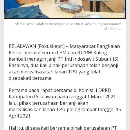
l
i
s
a
Abdul razak salah satu pengurus Forum RT/RW/Kaling kecamatan
s
pkl. Kerinci
i
k
a
n
PELALAWAN (Fokuskepri) – Masyarakat Pangkalan
L
Kerinci melalui Forum LPM dan RT/RW Kaling
a
kembali menagih janji PT Inti Indosawit Subur (IIS).
h
Pasalnya, dua kali pihak perusahaan telah berjanji
a
akan merealisasikan lahan TPU yang telah
n
T
disepakati bersama.
P
U
Pertama pada rapat bersama di Komisi II DPRD
d
Kabupaten Pelalawan pada tanggal 1 Maret 2021
i
lalu, pihak perusahaan berjanji akan
P
a
merealisasikan lahan TPU paling lambat tanggal 15
n
April 2021.
g
k
Hal itu, di sepakati bersama pihak perusahaan PT
a