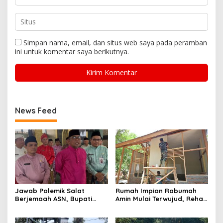
Simpan nama, email, dan situs web saya pada peramban
ini untuk komentar saya berikutnya.
News Feed
Jawab Polemik Salat
Rumah Impian Rabumah
Berjemaah ASN, Bupati
Amin Mulai Terwujud, Rehab
Zukri: Tugas Saya Mengajak
RTLH TMMD ke-129 Kodim
Beribadah, Bukan Memaksa
0102/Pidie Tembus 51
Persen