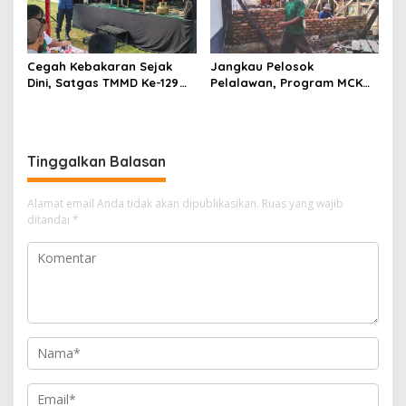
Cegah Kebakaran Sejak
Jangkau Pelosok
Dini, Satgas TMMD Ke-129
Pelalawan, Program MCK
Kodim 0313/KPR Gelar
TMMD Ke-129 Kodim
Penyuluhan di Pangkalan
0313/KPR Merambah Desa
Terap
Kuala Panduk
Tinggalkan Balasan
Alamat email Anda tidak akan dipublikasikan.
Ruas yang wajib
ditandai
*