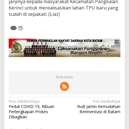
janjinya kepada masyarakat Kecamatan Pangkalan
Kerinci untuk merealisasikan lahan TPU baru yang
sudah di sepakati. (Liaz)
Ikuti Kami
N
Pos sebelumnya
Pos berikutnya
Peduli COVID-19, Ribuan
Rudi Jamin Kemudahan
a
Perlengkapan Prokes
Berinvestasi di Batam
v
Dibagikan
i