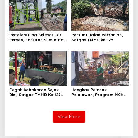
Instalasi Pipa Selesai 100
Perkuat Jalan Pertanian,
Persen, Fasilitas Sumur Bor
Satgas TMMD ke-129
TMMD Ke-129 Kodim
Bangun Box Culvert
0313/KPR Masuki Tahap
Bersama Warga
Finis
Cegah Kebakaran Sejak
Jangkau Pelosok
Dini, Satgas TMMD Ke-129
Pelalawan, Program MCK
Kodim 0313/KPR Gelar
TMMD Ke-129 Kodim
Penyuluhan di Pangkalan
0313/KPR Merambah Desa
Terap
Kuala Panduk
View More