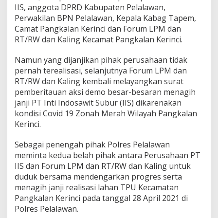
IIS, anggota DPRD Kabupaten Pelalawan,
l
a
Perwakilan BPN Pelalawan, Kepala Kabag Tapem,
n
Camat Pangkalan Kerinci dan Forum LPM dan
K
RT/RW dan Kaling Kecamat Pangkalan Kerinci.
e
r
Namun yang dijanjikan pihak perusahaan tidak
i
n
pernah terealisasi, selanjutnya Forum LPM dan
c
RT/RW dan Kaling kembali melayangkan surat
i
pemberitauan aksi demo besar-besaran menagih
janji PT Inti Indosawit Subur (IIS) dikarenakan
kondisi Covid 19 Zonah Merah Wilayah Pangkalan
Kerinci.
Sebagai penengah pihak Polres Pelalawan
meminta kedua belah pihak antara Perusahaan PT
IIS dan Forum LPM dan RT/RW dan Kaling untuk
duduk bersama mendengarkan progres serta
menagih janji realisasi lahan TPU Kecamatan
Pangkalan Kerinci pada tanggal 28 April 2021 di
Polres Pelalawan.