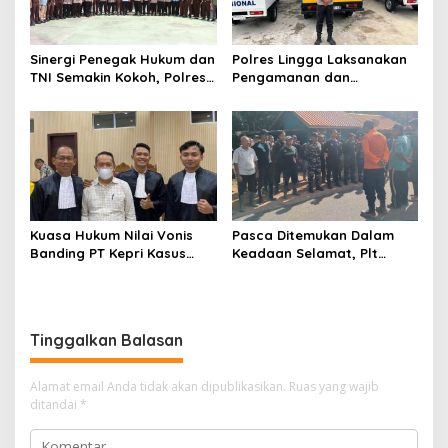
Sinergi Penegak Hukum dan
Polres Lingga Laksanakan
TNI Semakin Kokoh, Polres
Pengamanan dan
Lingga Laksanakan
Monitoring di 4 SPPG
Silaturahmi
Yayasan Kemala
Bhayangkari Polres Lingga
Kuasa Hukum Nilai Vonis
Pasca Ditemukan Dalam
Banding PT Kepri Kasus
Keadaan Selamat, Plt
Korupsi Jembatan Marok
Camat Singkep Barat
Kecil Tidak Objektif
Bubarkan Tim Pencarian
Nurhayati
Tinggalkan Balasan
Alamat email Anda tidak akan dipublikasikan.
Ruas yang wajib
ditandai
*