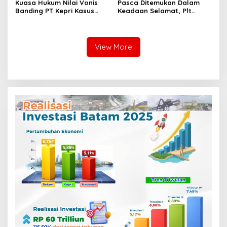
Kuasa Hukum Nilai Vonis
Pasca Ditemukan Dalam
Banding PT Kepri Kasus
Keadaan Selamat, Plt
Korupsi Jembatan Marok
Camat Singkep Barat
Kecil Tidak Objektif
Bubarkan Tim Pencarian
Nurhayati
View More