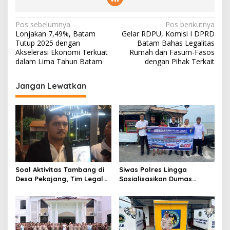
N
Pos sebelumnya
Pos berikutnya
Lonjakan 7,49%, Batam
Gelar RDPU, Komisi I DPRD
a
Tutup 2025 dengan
Batam Bahas Legalitas
v
Akselerasi Ekonomi Terkuat
Rumah dan Fasum-Fasos
dalam Lima Tahun Batam
dengan Pihak Terkait
i
g
Jangan Lewatkan
a
s
i
p
o
s
Soal Aktivitas Tambang di
Siwas Polres Lingga
Desa Pekajang, Tim Legal
Sosialisasikan Dumas
PT CPM: Penuhi Prinsip,
Presisi dan Layanan Polisi
Memiliki IUP
110, Permudah Akses
Pengaduan Masyarakat