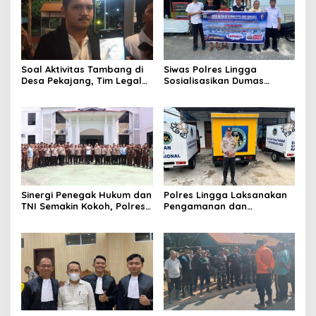
Soal Aktivitas Tambang di
Siwas Polres Lingga
Desa Pekajang, Tim Legal
Sosialisasikan Dumas
PT CPM: Penuhi Prinsip,
Presisi dan Layanan Polisi
Memiliki IUP
110, Permudah Akses
Pengaduan Masyarakat
Sinergi Penegak Hukum dan
Polres Lingga Laksanakan
TNI Semakin Kokoh, Polres
Pengamanan dan
Lingga Laksanakan
Monitoring di 4 SPPG
Silaturahmi
Yayasan Kemala
Bhayangkari Polres Lingga