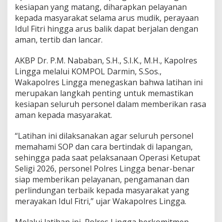
kesiapan yang matang, diharapkan pelayanan
a
kepada masyarakat selama arus mudik, perayaan
s
i
Idul Fitri hingga arus balik dapat berjalan dengan
K
aman, tertib dan lancar.
e
t
AKBP Dr. P.M. Nababan, S.H., S.I.K., M.H., Kapolres
u
Lingga melalui KOMPOL Darmin, S.Sos.,
p
a
Wakapolres Lingga menegaskan bahwa latihan ini
t
merupakan langkah penting untuk memastikan
S
kesiapan seluruh personel dalam memberikan rasa
e
aman kepada masyarakat.
l
i
g
“Latihan ini dilaksanakan agar seluruh personel
i
memahami SOP dan cara bertindak di lapangan,
2
sehingga pada saat pelaksanaan Operasi Ketupat
0
Seligi 2026, personel Polres Lingga benar-benar
2
6
siap memberikan pelayanan, pengamanan dan
perlindungan terbaik kepada masyarakat yang
merayakan Idul Fitri,” ujar Wakapolres Lingga.
Melalui latihan ini, Polres Lingga berkomitmen