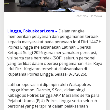
g
a
m
Foto: dok. Istimewa.
a
n
a
n
Lingga, Fokuskepri.com –
Dalam rangka
I
memberikan pelayanan dan pengamanan terbaik
d
kepada masyarakat pada perayaan Idul Fitri 1447 H,
u
Polres Lingga melaksanakan Latihan Operasi
l
F
Ketupat Seligi 2026 guna menyamakan persepsi,
i
visi serta cara bertindak (SOP) seluruh personel
t
yang terlibat dalam operasi pengamanan Hari Raya
r
Idul Fitri. Kegiatan tersebut dilaksanakan di
i
Rupatama Polres Lingga, Selasa (9/3/2026).
1
4
4
Latihan operasi ini dipimpin oleh Wakapolres
7
Lingga Kompol Darmin, S.Sos., didampingi
H
Kabagops Polres Lingga AKP Marsahid serta para
,
Pejabat Utama (PJU) Polres Lingga serta seluruh
P
o
personel yang tersprint dalam pelaksanaan
l