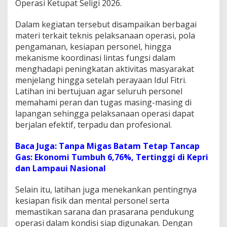
Operasi Ketupat Seligi 2026.
r
e
Dalam kegiatan tersebut disampaikan berbagai
s
materi terkait teknis pelaksanaan operasi, pola
L
i
pengamanan, kesiapan personel, hingga
n
mekanisme koordinasi lintas fungsi dalam
g
menghadapi peningkatan aktivitas masyarakat
g
menjelang hingga setelah perayaan Idul Fitri.
a
G
Latihan ini bertujuan agar seluruh personel
e
memahami peran dan tugas masing-masing di
l
lapangan sehingga pelaksanaan operasi dapat
a
berjalan efektif, terpadu dan profesional.
r
L
a
Baca Juga:
Tanpa Migas Batam Tetap Tancap
t
Gas: Ekonomi Tumbuh 6,76%, Tertinggi di Kepri
i
dan Lampaui Nasional
h
a
Selain itu, latihan juga menekankan pentingnya
n
O
kesiapan fisik dan mental personel serta
p
memastikan sarana dan prasarana pendukung
e
operasi dalam kondisi siap digunakan. Dengan
r