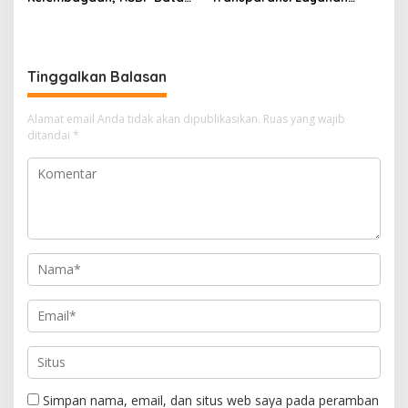
dan BPOM Pastikan
Pertanahan, Alokasi Tanah
Pelayanan dan
Reguler Segera Hadir
Ketersediaan Obat Aman
Melalui LMS
Tinggalkan Balasan
Alamat email Anda tidak akan dipublikasikan.
Ruas yang wajib
ditandai
*
Simpan nama, email, dan situs web saya pada peramban