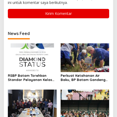
ini untuk komentar saya berikutnya.
News Feed
RSBP Batam Torehkan
Perkuat Ketahanan Air
Standar Pelayanan Kelas
Baku, BP Batam Gandeng
Dunia, Raih Diamond Status
Mc Dermott Tanam 400
dari WSO
Bambu Betung di
Bendungan Sei Nongsa