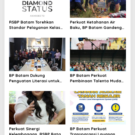
p
o
s
RSBP Batam Torehkan
Perkuat Ketahanan Air
Standar Pelayanan Kelas
Baku, BP Batam Gandeng
Dunia, Raih Diamond Status
Mc Dermott Tanam 400
dari WSO
Bambu Betung di
Bendungan Sei Nongsa
BP Batam Dukung
BP Batam Perkuat
Penguatan Literasi untuk
Pembinaan Talenta Muda
Membangun Karakter dan
Lewat Batam Prime
Kebhinekaan Bagi Generasi
International Grassroot
Masa Depan
Football Festival 2026
Perkuat Sinergi
BP Batam Perkuat
Kelembagaan, RSBP Batam
Transparansi Layanan