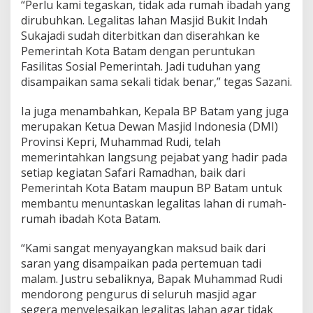
“Perlu kami tegaskan, tidak ada rumah ibadah yang
n
dirubuhkan. Legalitas lahan Masjid Bukit Indah
g
Sukajadi sudah diterbitkan dan diserahkan ke
k
a
Pemerintah Kota Batam dengan peruntukan
r
Fasilitas Sosial Pemerintah. Jadi tuduhan yang
P
disampaikan sama sekali tidak benar,” tegas Sazani.
a
k
Ia juga menambahkan, Kepala BP Batam yang juga
s
a
merupakan Ketua Dewan Masjid Indonesia (DMI)
R
Provinsi Kepri, Muhammad Rudi, telah
u
memerintahkan langsung pejabat yang hadir pada
m
setiap kegiatan Safari Ramadhan, baik dari
a
h
Pemerintah Kota Batam maupun BP Batam untuk
I
membantu menuntaskan legalitas lahan di rumah-
b
rumah ibadah Kota Batam.
a
d
“Kami sangat menyayangkan maksud baik dari
a
h
saran yang disampaikan pada pertemuan tadi
malam. Justru sebaliknya, Bapak Muhammad Rudi
mendorong pengurus di seluruh masjid agar
segera menyelesaikan legalitas lahan agar tidak