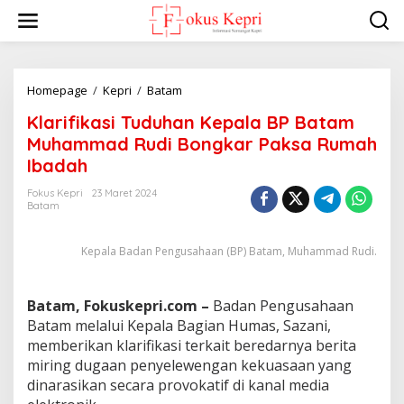
L
e
w
a
t
i
Homepage
/
Kepri
/
Batam
K
k
l
Klarifikasi Tuduhan Kepala BP Batam
e
a
k
r
Muhammad Rudi Bongkar Paksa Rumah
o
i
Ibadah
n
f
t
i
Fokus Kepri
23 Maret 2024
e
k
Batam
n
a
s
Kepala Badan Pengusahaan (BP) Batam, Muhammad Rudi.
i
T
u
d
Batam, Fokuskepri.com –
Badan Pengusahaan
u
Batam melalui Kepala Bagian Humas, Sazani,
h
memberikan klarifikasi terkait beredarnya berita
a
miring dugaan penyelewengan kekuasaan yang
n
K
dinarasikan secara provokatif di kanal media
e