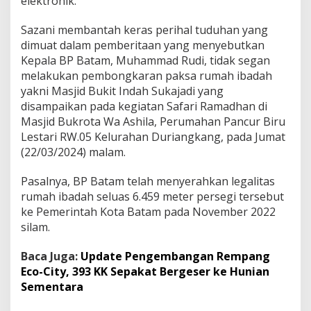
elektronik.
p
a
Sazani membantah keras perihal tuduhan yang
l
dimuat dalam pemberitaan yang menyebutkan
a
B
Kepala BP Batam, Muhammad Rudi, tidak segan
P
melakukan pembongkaran paksa rumah ibadah
B
yakni Masjid Bukit Indah Sukajadi yang
a
disampaikan pada kegiatan Safari Ramadhan di
t
Masjid Bukrota Wa Ashila, Perumahan Pancur Biru
a
m
Lestari RW.05 Kelurahan Duriangkang, pada Jumat
M
(22/03/2024) malam.
u
h
Pasalnya, BP Batam telah menyerahkan legalitas
a
rumah ibadah seluas 6.459 meter persegi tersebut
m
m
ke Pemerintah Kota Batam pada November 2022
a
silam.
d
R
Baca Juga:
Update Pengembangan Rempang
u
Eco-City, 393 KK Sepakat Bergeser ke Hunian
d
i
Sementara
B
o