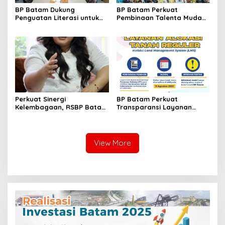
BP Batam Dukung
BP Batam Perkuat
Penguatan Literasi untuk
Pembinaan Talenta Muda
Membangun Karakter dan
Lewat Batam Prime
Kebhinekaan Bagi Generasi
International Grassroot
Masa Depan
Football Festival 2026
Perkuat Sinergi
BP Batam Perkuat
Kelembagaan, RSBP Batam
Transparansi Layanan
dan BPOM Pastikan
Pertanahan, Alokasi Tanah
Pelayanan dan
Reguler Segera Hadir
Ketersediaan Obat Aman
Melalui LMS
View More