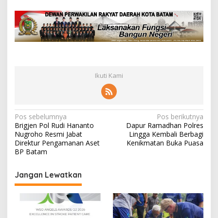
Ikuti Kami
N
Pos sebelumnya
Pos berikutnya
Brigjen Pol Rudi Hananto
Dapur Ramadhan Polres
a
Nugroho Resmi Jabat
Lingga Kembali Berbagi
v
Direktur Pengamanan Aset
Kenikmatan Buka Puasa
BP Batam
i
g
Jangan Lewatkan
a
s
i