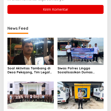
News Feed
Soal Aktivitas Tambang di
Siwas Polres Lingga
Desa Pekajang, Tim Legal
Sosialisasikan Dumas
PT CPM: Penuhi Prinsip,
Presisi dan Layanan Polisi
Memiliki IUP
110, Permudah Akses
Pengaduan Masyarakat