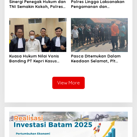
Sinergi Penegak Hukum dan
Polres Lingga Laksanakan
TNI Semakin Kokoh, Polres
Pengamanan dan
Lingga Laksanakan
Monitoring di 4 SPPG
Silaturahmi
Yayasan Kemala
Bhayangkari Polres Lingga
Kuasa Hukum Nilai Vonis
Pasca Ditemukan Dalam
Banding PT Kepri Kasus
Keadaan Selamat, Plt
Korupsi Jembatan Marok
Camat Singkep Barat
Kecil Tidak Objektif
Bubarkan Tim Pencarian
Nurhayati
View More