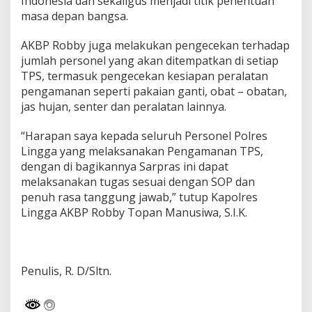
Indonesia dan sekaligus menjadi titik penentuan
s
masa depan bangsa.
o
n
AKBP Robby juga melakukan pengecekan terhadap
e
jumlah personel yang akan ditempatkan di setiap
l
P
TPS, termasuk pengecekan kesiapan peralatan
e
pengamanan seperti pakaian ganti, obat – obatan,
n
jas hujan, senter dan peralatan lainnya.
g
a
“Harapan saya kepada seluruh Personel Polres
m
a
Lingga yang melaksanakan Pengamanan TPS,
n
dengan di bagikannya Sarpras ini dapat
a
melaksanakan tugas sesuai dengan SOP dan
n
penuh rasa tanggung jawab,” tutup Kapolres
T
P
Lingga AKBP Robby Topan Manusiwa, S.I.K.
S
P
e
m
Penulis, R. D/Sltn.
i
l
u
2