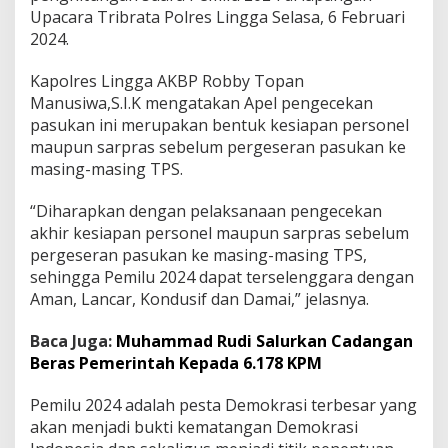
A
Upacara Tribrata Polres Lingga Selasa, 6 Februari
p
2024.
e
l
Kapolres Lingga AKBP Robby Topan
P
Manusiwa,S.I.K mengatakan Apel pengecekan
e
n
pasukan ini merupakan bentuk kesiapan personel
g
maupun sarpras sebelum pergeseran pasukan ke
e
masing-masing TPS.
c
e
“Diharapkan dengan pelaksanaan pengecekan
k
a
akhir kesiapan personel maupun sarpras sebelum
n
pergeseran pasukan ke masing-masing TPS,
K
sehingga Pemilu 2024 dapat terselenggara dengan
e
Aman, Lancar, Kondusif dan Damai,” jelasnya.
s
i
a
Baca Juga:
Muhammad Rudi Salurkan Cadangan
p
Beras Pemerintah Kepada 6.178 KPM
a
n
Pemilu 2024 adalah pesta Demokrasi terbesar yang
P
akan menjadi bukti kematangan Demokrasi
e
r