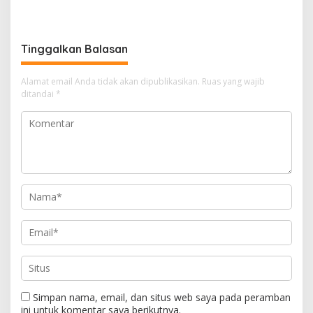
Korupsi Jembatan Marok
Camat Singkep Barat
Kecil Tidak Objektif
Bubarkan Tim Pencarian
Nurhayati
Tinggalkan Balasan
Alamat email Anda tidak akan dipublikasikan.
Ruas yang wajib
ditandai
*
Simpan nama, email, dan situs web saya pada peramban
ini untuk komentar saya berikutnya.