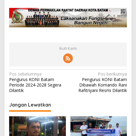
0
2
4
Ikuti Kami
N
Pos sebelumnya
Pos berikutnya
Pengurus KONI Batam
Pengurus KONI Batam
a
Periode 2024-2028 Segera
Dibawah Komando Rani
v
Dilantik
Rafitriyani Resmi Dilantik
i
Jangan Lewatkan
g
a
s
i