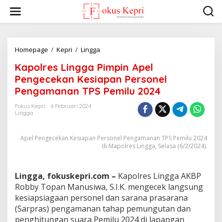
L
e
w
a
t
i
Homepage
/
Kepri
/
Lingga
K
k
a
Kapolres Lingga Pimpin Apel
e
p
k
o
Pengecekan Kesiapan Personel
o
l
Pengamanan TPS Pemilu 2024
n
r
t
e
Fokus Kepri
6 Februari 2024
e
s
Lingga
n
L
i
Apel Pengecekan Kesiapan Personel Pengamanan TPS Pemilu 2024
n
di Mapolres Lingga, Selasa (6/2/2024).
g
g
a
P
Lingga, fokuskepri.com –
Kapolres Lingga AKBP
i
Robby Topan Manusiwa, S.I.K. mengecek langsung
m
kesiapsiagaan personel dan sarana prasarana
p
(Sarpras) pengamanan tahap pemungutan dan
i
penghitungan suara Pemilu 2024 di lapangan
n