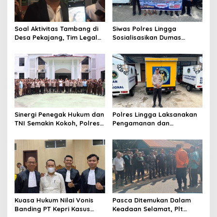
p
o
Soal Aktivitas Tambang di
Siwas Polres Lingga
s
Desa Pekajang, Tim Legal
Sosialisasikan Dumas
PT CPM: Penuhi Prinsip,
Presisi dan Layanan Polisi
Memiliki IUP
110, Permudah Akses
Pengaduan Masyarakat
Sinergi Penegak Hukum dan
Polres Lingga Laksanakan
TNI Semakin Kokoh, Polres
Pengamanan dan
Lingga Laksanakan
Monitoring di 4 SPPG
Silaturahmi
Yayasan Kemala
Bhayangkari Polres Lingga
Kuasa Hukum Nilai Vonis
Pasca Ditemukan Dalam
Banding PT Kepri Kasus
Keadaan Selamat, Plt