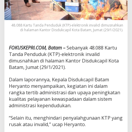
n
,
4
8
r
48.088 Kartu Tanda Penduduk (KTP)-elektronik invalid dimusnahkan
di halaman Kantor Disdukcapil Kota Batam, Jumat (29/1/2021).
i
b
u
K
FOKUSKEPRI.COM, Batam –
Sebanyak 48.088 Kartu
T
Tanda Penduduk (KTP)-elektronik invalid
P
dimusnahkan di halaman Kantor Disdukcapil Kota
E
Batam, Jumat (29/1/2021).
l
e
k
Dalam laporannya, Kepala Disdukcapil Batam
t
Heryanto menyampaikan, kegiatan ini dalam
r
rangka tertib administrasi dan upaya peningkatan
o
kualitas pelayanan kewaspadaan dalam sistem
n
i
administrasi kependudukan.
k
D
“Selain itu, menghindari penyalahgunaan KTP yang
i
rusak atau invalid,” ucap Heryanto.
m
u