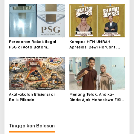
Terungkap
Peredaran Rokok Ilegal
Kompas HTN UMRAH
PSG di Kota Batam
Apresiasi Dewi Haryanti,
Mengkhawatirkan, Diduga
Titip Harapan Kepada Rilo
Dibekingi Tokoh Politik
Pambudi
Inisial IS
Akal-akalan Efisiensi di
Menang Telak, Andika-
Balik Pilkada
Dinda Ajak Mahasiswa FISIP
UMRAH Bersatu Usai Pemira
2025
Tinggalkan Balasan