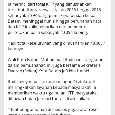
Ia merinci dari total KTP yang dimusnahkan
s
n
tersebut di antaranya cetakan 2016 hingga 2018
a
sebanyak 7.994 yang pemiliknya pindah keluar
h
Batam, meninggal dunia hingga perubahan data
k
dan KTP invalid penarikan dari pemohon
a
n
percetakan baru sebanyak 40.094 keping.
“Jadi total keseluruhan yang dimusnahkan 48.088,”
katanya.
Wali Kota Batam Muhammad Rudi hadir langsung
dalam pemusnahan ini. Juga bersama Sekretaris
Daerah (Sekda) Kota Batam Jefridin Hamid.
Rudi menyampaikan arahan agar Disdukcapil
meningkatkan layanan kepada masyarakat. Ia
memberikan waktu tiga bulan KTP masyarakat
dibawah bulan Januari tuntas diselesaikan.
“Buat pengumuman di medsos juga surat resmi
yang ditandatangani,” imbuhnya.