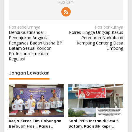
Ikuti Kami
N
Pos sebelumnya
Pos berikutnya
Dendi Gustinandar :
Polres Lingga Ungkap Kasus
a
Penunjukan Anggota
Peredaran Narkoba di
v
Pengawas Badan Usaha BP
Kampung Centeng Desa
Batam Sesuai Koridor
Limbong
i
Profesionalisme dan
Regulasi
g
a
Jangan Lewatkan
s
i
p
o
s
Kerja Keras Tim Gabungan
Soal PPPK Instan di SMA 5
Berbuah Hasil, Kasus
Batam, Kadisdik Kepri
Pembunuhan di Lingga
Terkesan Memilih Bungkam