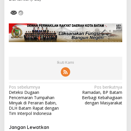
Ikuti Kami
N
Pos sebelumnya
Pos berikutnya
Deteksi Dugaan
Ramadan, BP Batam
a
Pencemaran Tumpahan
Berbagi Kebahagiaan
v
Minyak di Perairan Babin,
dengan Masyarakat
DLH Batam Rapat dengan
i
Tim Interpol Indonesia
g
Jangan Lewatkan
a