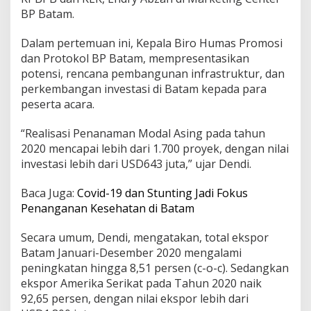
m
BP Batam.
e
n
Dalam pertemuan ini, Kepala Biro Humas Promosi
l
dan Protokol BP Batam, mempresentasikan
u
potensi, rencana pembangunan infrastruktur, dan
R
I
perkembangan investasi di Batam kepada para
peserta acara.
“Realisasi Penanaman Modal Asing pada tahun
2020 mencapai lebih dari 1.700 proyek, dengan nilai
investasi lebih dari USD643 juta,” ujar Dendi.
Baca Juga:
Covid-19 dan Stunting Jadi Fokus
Penanganan Kesehatan di Batam
Secara umum, Dendi, mengatakan, total ekspor
Batam Januari-Desember 2020 mengalami
peningkatan hingga 8,51 persen (c-o-c). Sedangkan
ekspor Amerika Serikat pada Tahun 2020 naik
92,65 persen, dengan nilai ekspor lebih dari