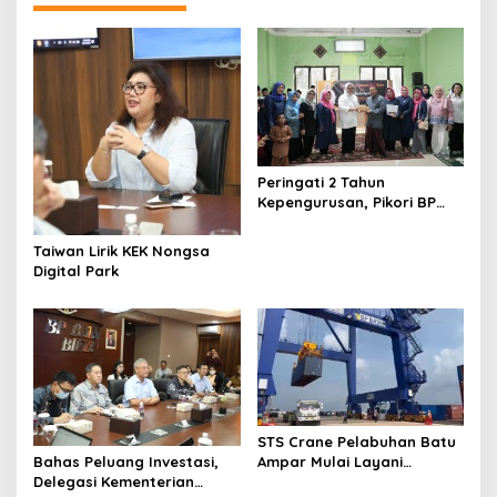
s
i
p
o
s
Peringati 2 Tahun
Kepengurusan, Pikori BP
Batam Salurkan Santunan
dan Kunjungi Destinasi
Taiwan Lirik KEK Nongsa
Wisata
Digital Park
STS Crane Pelabuhan Batu
Ampar Mulai Layani
Bahas Peluang Investasi,
Kegiatan Bongkar Muat
Delegasi Kementerian