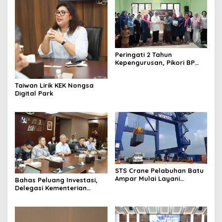
Peringati 2 Tahun
Kepengurusan, Pikori BP
Batam Salurkan Santunan
dan Kunjungi Destinasi
Taiwan Lirik KEK Nongsa
Wisata
Digital Park
STS Crane Pelabuhan Batu
Ampar Mulai Layani
Bahas Peluang Investasi,
Kegiatan Bongkar Muat
Delegasi Kementerian
Ekonomi Taiwan Kunjungi BP
Batam