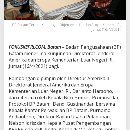
a
n
D
i
t
BP Batam Terima Kunjungan Ditjen Amerika dan Eropa Kemenlu RI,
Jumat (16/4/2021).
j
e
n
A
FOKUSKEPRI.COM, Batam –
Badan Pengusahaan (BP)
m
Batam menerima kunjungan Direktorat Jenderal
e
Amerika dan Eropa Kementerian Luar Negeri RI,
r
Jumat (16/4/2021) pagi.
i
k
a
Rombongan dipimpin oleh Direktur Amerika II
d
Direktorat Jenderal Amerika dan Eropa
a
Kementerian Luar Negeri RI, Darianto Harsono,
n
dan diterima oleh Kepala Biro Humas, Promosi dan
E
r
Protokol BP Batam, Dendi Gustinandar; bersama
o
Kepala Kantor Perwakilan BP Batam, Purnomo
p
Andiantono; Direktur Badan Usaha Pelabuhan,
a
Nelson Idris; dan Kepala Pusat Pengembangan
K
KPBPB dan KEK, Endry Abzan di Marketing Center
e