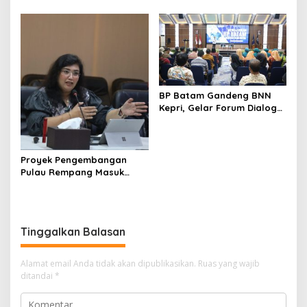
Ekonomi Taiwan Kunjungi BP
Batam
BP Batam Gandeng BNN
Kepri, Gelar Forum Dialog
dan Penyuluhan Bahaya
Narkoba
Proyek Pengembangan
Pulau Rempang Masuk
Daftar Program Strategis
Nasional
Tinggalkan Balasan
Alamat email Anda tidak akan dipublikasikan.
Ruas yang wajib
ditandai
*