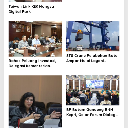
dan Kunjungi Destinasi
Taiwan Lirik KEK Nongsa
Wisata
Digital Park
STS Crane Pelabuhan Batu
Ampar Mulai Layani
Bahas Peluang Investasi,
Kegiatan Bongkar Muat
Delegasi Kementerian
Ekonomi Taiwan Kunjungi BP
Batam
BP Batam Gandeng BNN
Kepri, Gelar Forum Dialog
dan Penyuluhan Bahaya
Narkoba