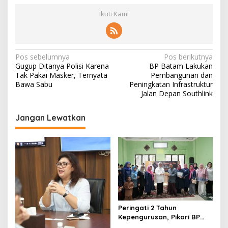
Ikuti Kami
N
Pos sebelumnya
Pos berikutnya
Gugup Ditanya Polisi Karena
BP Batam Lakukan
a
Tak Pakai Masker, Ternyata
Pembangunan dan
v
Bawa Sabu
Peningkatan Infrastruktur
Jalan Depan Southlink
i
g
Jangan Lewatkan
a
s
i
p
o
s
Peringati 2 Tahun
Kepengurusan, Pikori BP
Batam Salurkan Santunan