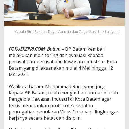
a
i
n
y
a
B
Kepala Biro Sumber Daya Manusia dan Organisasi, Lilik Lujayanti.
a
n
t
FOKUSKEPRI.COM, Batam –
BP Batam kembali
u
melakukan monitoring dan evaluasi kepada
A
w
perusahaan-perusahaan kawasan industri di Kota
a
Batam yang dilaksanakan mulai 4 Mei hingga 12
s
Mei 2021.
i
P
Walikota Batam, Muhammad Rudi, yang juga
r
o
Kepala BP Batam, telah mengimbau untuk seluruh
t
Pengelola Kawasan Industri di Kota Batam agar
o
terus menerapkan protokol kesehatan
k
pencegahan penularan Virus Corona di lingkungan
o
kerjanya secara ketat dan disiplin.
l
K
e