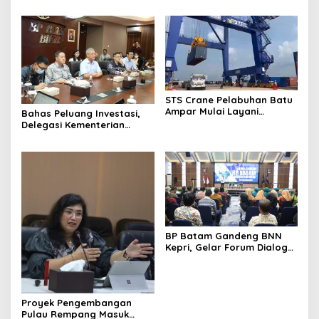
STS Crane Pelabuhan Batu
Ampar Mulai Layani
Bahas Peluang Investasi,
Kegiatan Bongkar Muat
Delegasi Kementerian
Ekonomi Taiwan Kunjungi BP
Batam
BP Batam Gandeng BNN
Kepri, Gelar Forum Dialog
dan Penyuluhan Bahaya
Narkoba
Proyek Pengembangan
Pulau Rempang Masuk