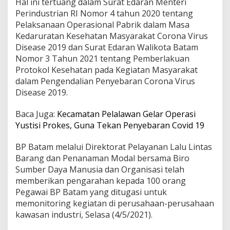
Hal ini tertuang dalam Surat Edaran Menteri
s
Perindustrian RI Nomor 4 tahun 2020 tentang
e
Pelaksanaan Operasional Pabrik dalam Masa
h
Kedaruratan Kesehatan Masyarakat Corona Virus
a
t
Disease 2019 dan Surat Edaran Walikota Batam
a
Nomor 3 Tahun 2021 tentang Pemberlakuan
n
Protokol Kesehatan pada Kegiatan Masyarakat
d
dalam Pengendalian Penyebaran Corona Virus
i
K
Disease 2019.
a
w
Baca Juga:
Kecamatan Pelalawan Gelar Operasi
a
Yustisi Prokes, Guna Tekan Penyebaran Covid 19
s
a
BP Batam melalui Direktorat Pelayanan Lalu Lintas
n
I
Barang dan Penanaman Modal bersama Biro
n
Sumber Daya Manusia dan Organisasi telah
d
memberikan pengarahan kepada 100 orang
u
Pegawai BP Batam yang ditugasi untuk
s
t
memonitoring kegiatan di perusahaan-perusahaan
r
kawasan industri, Selasa (4/5/2021).
i