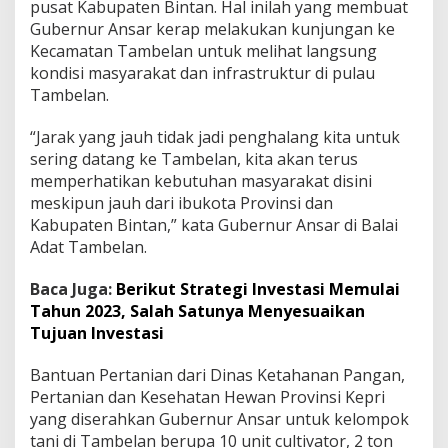
pusat Kabupaten Bintan. Hal inilah yang membuat
r
Gubernur Ansar kerap melakukan kunjungan ke
a
Kecamatan Tambelan untuk melihat langsung
h
k
kondisi masyarakat dan infrastruktur di pulau
a
Tambelan.
n
B
“Jarak yang jauh tidak jadi penghalang kita untuk
a
sering datang ke Tambelan, kita akan terus
n
t
memperhatikan kebutuhan masyarakat disini
u
meskipun jauh dari ibukota Provinsi dan
a
Kabupaten Bintan,” kata Gubernur Ansar di Balai
n
Adat Tambelan.
P
e
r
Baca Juga:
Berikut Strategi Investasi Memulai
t
Tahun 2023, Salah Satunya Menyesuaikan
a
Tujuan Investasi
n
i
Bantuan Pertanian dari Dinas Ketahanan Pangan,
a
n
Pertanian dan Kesehatan Hewan Provinsi Kepri
d
yang diserahkan Gubernur Ansar untuk kelompok
a
tani di Tambelan berupa 10 unit cultivator, 2 ton
n