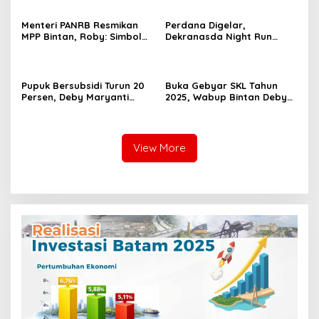
Menteri PANRB Resmikan
Perdana Digelar,
MPP Bintan, Roby: Simbol
Dekranasda Night Run
Pelayanan Publik Terpadu
Bintan 5K 2025
Berlangsung Meriah
Pupuk Bersubsidi Turun 20
Buka Gebyar SKL Tahun
Persen, Deby Maryanti
2025, Wabup Bintan Deby
Minta Petani Bintan Awasi
Maryanti Salurkan
Harga Pupuk
Berbagai Bantuan Program
View More