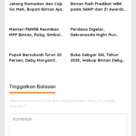
Jelang Ramadan dan Cap
Bintan Raih Predikat WBK
i
Go Meh, Bupati Bintan Ajak
pada SAKIP dan ZI Awards
p
Forkopimda Perkuat Sinergi
Kementerian PANRB RI
dan Pengawasan
o
Menteri PANRB Resmikan
Perdana Digelar,
s
MPP Bintan, Roby: Simbol
Dekranasda Night Run
Pelayanan Publik Terpadu
Bintan 5K 2025
Berlangsung Meriah
Pupuk Bersubsidi Turun 20
Buka Gebyar SKL Tahun
Persen, Deby Maryanti
2025, Wabup Bintan Deby
Minta Petani Bintan Awasi
Maryanti Salurkan
Harga Pupuk
Berbagai Bantuan Program
Tinggalkan Balasan
Alamat email Anda tidak akan dipublikasikan.
Ruas yang wajib
ditandai
*