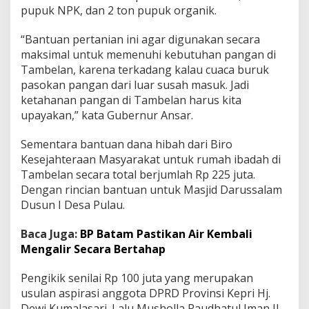
pupuk NPK, dan 2 ton pupuk organik.
H
i
b
“Bantuan pertanian ini agar digunakan secara
a
maksimal untuk memenuhi kebutuhan pangan di
h
Tambelan, karena terkadang kalau cuaca buruk
R
pasokan pangan dari luar susah masuk. Jadi
u
m
ketahanan pangan di Tambelan harus kita
a
upayakan,” kata Gubernur Ansar.
h
I
Sementara bantuan dana hibah dari Biro
b
Kesejahteraan Masyarakat untuk rumah ibadah di
a
d
Tambelan secara total berjumlah Rp 225 juta.
a
Dengan rincian bantuan untuk Masjid Darussalam
h
Dusun I Desa Pulau.
Baca Juga:
BP Batam Pastikan Air Kembali
Mengalir Secara Bertahap
Pengikik senilai Rp 100 juta yang merupakan
usulan aspirasi anggota DPRD Provinsi Kepri Hj.
Dewi Kumalasari. Lalu Musholla Raudhatul Iman Jl.