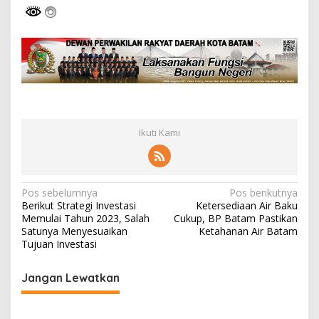
Ikuti Kami
N
Pos sebelumnya
Pos berikutnya
Berikut Strategi Investasi
Ketersediaan Air Baku
a
Memulai Tahun 2023, Salah
Cukup, BP Batam Pastikan
v
Satunya Menyesuaikan
Ketahanan Air Batam
Tujuan Investasi
i
g
Jangan Lewatkan
a
s