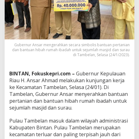
n
T
a
m
b
e
l
a
Gubernur Ansar mengerahkan secara simbolis bantuan pertanian
n
dan bantuan hibah rumah ibadah untuk sejumlah masjid dan surau
,
di Tambelan, Selasa (24/1/2023).
G
u
b
BINTAN, Fokuskepri.com –
Gubernur Kepulauan
e
Riau H. Ansar Ahmad melakukan kunjungan kerja
r
ke Kecamatan Tambelan, Selasa (24/01). Di
n
u
Tambelan, Gubernur Ansar menyerahkan bantuan
r
pertanian dan bantuan hibah rumah ibadah untuk
K
sejumlah masjid dan surau.
e
p
Pulau Tambelan masuk dalam wilayah administrasi
r
i
Kabupaten Bintan. Pulau Tambelan merupakan
S
kecamatan terluar dan paling terpisah jauh dari
e