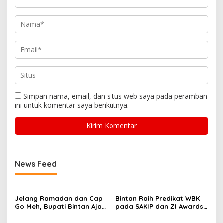
Simpan nama, email, dan situs web saya pada peramban
ini untuk komentar saya berikutnya.
News Feed
Jelang Ramadan dan Cap
Bintan Raih Predikat WBK
Go Meh, Bupati Bintan Ajak
pada SAKIP dan ZI Awards
Forkopimda Perkuat Sinergi
Kementerian PANRB RI
dan Pengawasan