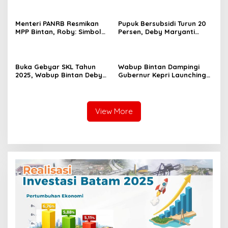
dan Pengawasan
Menteri PANRB Resmikan
Pupuk Bersubsidi Turun 20
MPP Bintan, Roby: Simbol
Persen, Deby Maryanti
Pelayanan Publik Terpadu
Minta Petani Bintan Awasi
Harga Pupuk
Buka Gebyar SKL Tahun
Wabup Bintan Dampingi
2025, Wabup Bintan Deby
Gubernur Kepri Launching
Maryanti Salurkan
Kampung Pangan Laut di
Berbagai Bantuan Program
Pengudang
View More