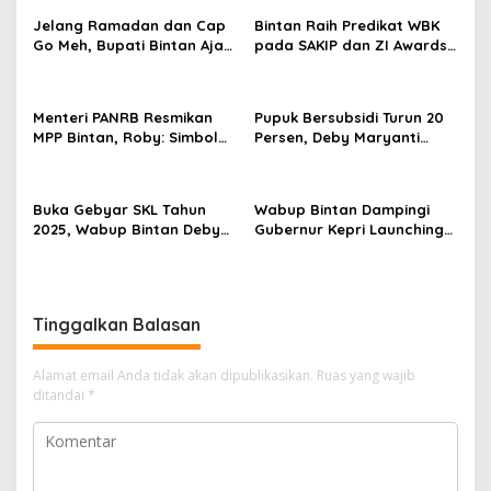
i
Jelang Ramadan dan Cap
Bintan Raih Predikat WBK
p
Go Meh, Bupati Bintan Ajak
pada SAKIP dan ZI Awards
Forkopimda Perkuat Sinergi
Kementerian PANRB RI
o
dan Pengawasan
s
Menteri PANRB Resmikan
Pupuk Bersubsidi Turun 20
MPP Bintan, Roby: Simbol
Persen, Deby Maryanti
Pelayanan Publik Terpadu
Minta Petani Bintan Awasi
Harga Pupuk
Buka Gebyar SKL Tahun
Wabup Bintan Dampingi
2025, Wabup Bintan Deby
Gubernur Kepri Launching
Maryanti Salurkan
Kampung Pangan Laut di
Berbagai Bantuan Program
Pengudang
Tinggalkan Balasan
Alamat email Anda tidak akan dipublikasikan.
Ruas yang wajib
ditandai
*