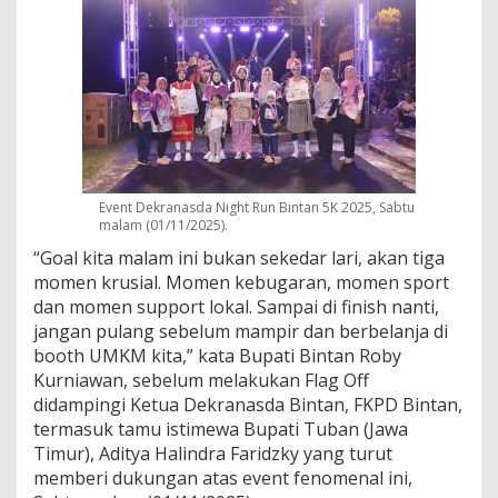
B
e
r
l
a
n
g
s
u
n
Event Dekranasda Night Run Bintan 5K 2025, Sabtu
g
malam (01/11/2025).
M
“Goal kita malam ini bukan sekedar lari, akan tiga
e
r
momen krusial. Momen kebugaran, momen sport
i
dan momen support lokal. Sampai di finish nanti,
a
jangan pulang sebelum mampir dan berbelanja di
h
booth UMKM kita,” kata Bupati Bintan Roby
Kurniawan, sebelum melakukan Flag Off
didampingi Ketua Dekranasda Bintan, FKPD Bintan,
termasuk tamu istimewa Bupati Tuban (Jawa
Timur), Aditya Halindra Faridzky yang turut
memberi dukungan atas event fenomenal ini,