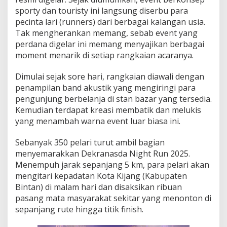
n
sporty dan touristy ini langsung diserbu para
a
pecinta lari (runners) dari berbagai kalangan usia.
s
Tak mengherankan memang, sebab event yang
d
a
perdana digelar ini memang menyajikan berbagai
N
moment menarik di setiap rangkaian acaranya.
i
g
Dimulai sejak sore hari, rangkaian diawali dengan
h
penampilan band akustik yang mengiringi para
t
R
pengunjung berbelanja di stan bazar yang tersedia.
u
Kemudian terdapat kreasi membatik dan melukis
n
yang menambah warna event luar biasa ini.
B
i
Sebanyak 350 pelari turut ambil bagian
n
t
menyemarakkan Dekranasda Night Run 2025.
a
Menempuh jarak sepanjang 5 km, para pelari akan
n
mengitari kepadatan Kota Kijang (Kabupaten
5
Bintan) di malam hari dan disaksikan ribuan
K
pasang mata masyarakat sekitar yang menonton di
2
0
sepanjang rute hingga titik finish.
2
5