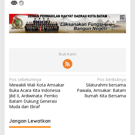
Ikuti Kami
N
Pos sebelumnya
Pos berikutnya
Mewakili Wali Kota Amsakar
Silaturahmi bersama
a
Buka Acara Kita Indonesia
Pawala, Amsakar: Batam
v
Jilid II, Ardiwinata: Pemko
Rumah Kita Bersama
Batam Dukung Generasi
i
Muda dan Ekraf
g
Jangan Lewatkan
a
s