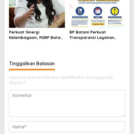
Masa Depan
Football Festival 2026
Perkuat Sinergi
BP Batam Perkuat
Kelembagaan, RSBP Batam
Transparansi Layanan
dan BPOM Pastikan
Pertanahan, Alokasi Tanah
Pelayanan dan
Reguler Segera Hadir
Ketersediaan Obat Aman
Melalui LMS
Tinggalkan Balasan
Alamat email Anda tidak akan dipublikasikan.
Ruas yang wajib
ditandai
*