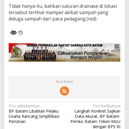
Tidak hanya itu, bahkan saluran drainase di lokasi
tersebut terlihat mampet akibat sampah yang
diduga sampah dari para pedagang.(red)
Ikuti Kami
N
Pos sebelumnya
Pos berikutnya
BP Batam Libatkan Pelaku
Langkah Konkret Sajikan
a
Usaha Rancang Simplifikasi
Data Akurat, BP Batam-
v
Perizinan
Pemko Batam Teken MoU
dengan BPS RI