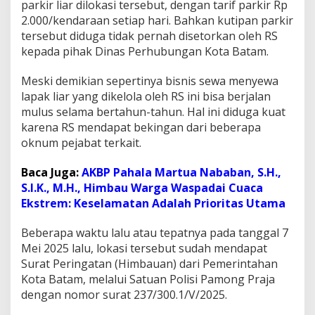
parkir liar dilokasi tersebut, dengan tarif parkir Rp
o
2.000/kendaraan setiap hari. Bahkan kutipan parkir
t
tersebut diduga tidak pernah disetorkan oleh RS
a
B
kepada pihak Dinas Perhubungan Kota Batam.
a
t
Meski demikian sepertinya bisnis sewa menyewa
a
lapak liar yang dikelola oleh RS ini bisa berjalan
m
mulus selama bertahun-tahun. Hal ini diduga kuat
D
i
karena RS mendapat bekingan dari beberapa
n
oknum pejabat terkait.
i
l
Baca Juga:
AKBP Pahala Martua Nababan, S.H.,
a
S.I.K., M.H., Himbau Warga Waspadai Cuaca
i
T
Ekstrem: Keselamatan Adalah Prioritas Utama
a
k
Beberapa waktu lalu atau tepatnya pada tanggal 7
B
Mei 2025 lalu, lokasi tersebut sudah mendapat
e
Surat Peringatan (Himbauan) dari Pemerintahan
r
d
Kota Batam, melalui Satuan Polisi Pamong Praja
a
dengan nomor surat 237/300.1/V/2025.
y