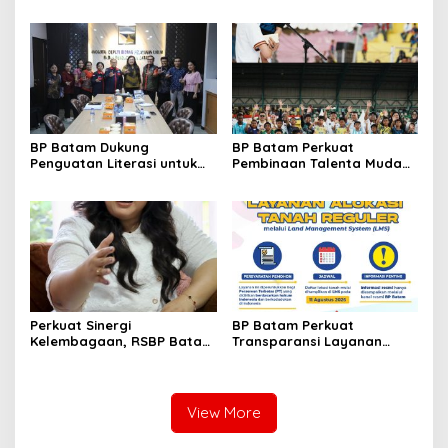
Dunia, Raih Diamond Status
Mc Dermott Tanam 400
dari WSO
Bambu Betung di
Bendungan Sei Nongsa
BP Batam Dukung
BP Batam Perkuat
Penguatan Literasi untuk
Pembinaan Talenta Muda
Membangun Karakter dan
Lewat Batam Prime
Kebhinekaan Bagi Generasi
International Grassroot
Masa Depan
Football Festival 2026
Perkuat Sinergi
BP Batam Perkuat
Kelembagaan, RSBP Batam
Transparansi Layanan
dan BPOM Pastikan
Pertanahan, Alokasi Tanah
Pelayanan dan
Reguler Segera Hadir
Ketersediaan Obat Aman
Melalui LMS
View More