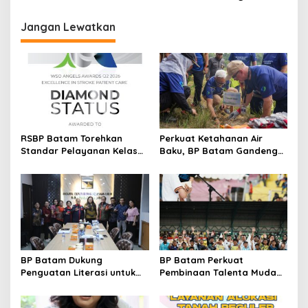
i
g
Jangan Lewatkan
a
s
i
p
o
s
RSBP Batam Torehkan
Perkuat Ketahanan Air
Standar Pelayanan Kelas
Baku, BP Batam Gandeng
Dunia, Raih Diamond Status
Mc Dermott Tanam 400
dari WSO
Bambu Betung di
Bendungan Sei Nongsa
BP Batam Dukung
BP Batam Perkuat
Penguatan Literasi untuk
Pembinaan Talenta Muda
Membangun Karakter dan
Lewat Batam Prime
Kebhinekaan Bagi Generasi
International Grassroot