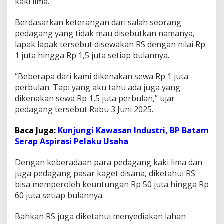
kaki lima.
i
S
Berdasarkan keterangan dari salah seorang
i
pedagang yang tidak mau disebutkan namanya,
m
p
lapak lapak tersebut disewakan RS dengan nilai Rp
a
1 juta hingga Rp 1,5 juta setiap bulannya.
n
g
“Beberapa dari kami dikenakan sewa Rp 1 juta
H
perbulan. Tapi yang aku tahu ada juga yang
u
t
dikenakan sewa Rp 1,5 juta perbulan,” ujar
a
pedagang tersebut Rabu 3 Juni 2025.
t
a
Baca Juga:
Kunjungi Kawasan Industri, BP Batam
p
Serap Aspirasi Pelaku Usaha
,
S
a
Dengan keberadaan para pedagang kaki lima dan
t
juga pedagang pasar kaget disana, diketahui RS
p
bisa memperoleh keuntungan Rp 50 juta hingga Rp
o
60 juta setiap bulannya.
l
P
P
Bahkan RS juga diketahui menyediakan lahan
K