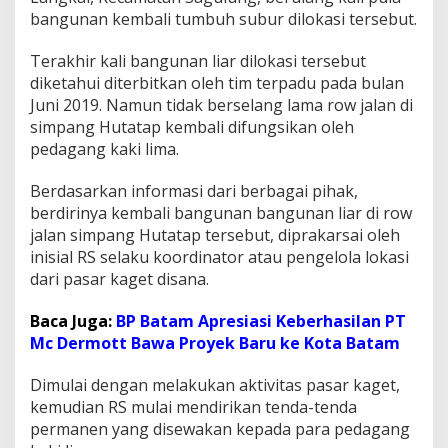
g
bangunan kembali tumbuh subur dilokasi tersebut.
K
a
Terakhir kali bangunan liar dilokasi tersebut
k
diketahui diterbitkan oleh tim terpadu pada bulan
i
L
Juni 2019. Namun tidak berselang lama row jalan di
i
simpang Hutatap kembali difungsikan oleh
m
pedagang kaki lima.
a
K
Berdasarkan informasi dari berbagai pihak,
e
m
berdirinya kembali bangunan bangunan liar di row
b
jalan simpang Hutatap tersebut, diprakarsai oleh
a
inisial RS selaku koordinator atau pengelola lokasi
l
dari pasar kaget disana.
i
M
e
Baca Juga:
BP Batam Apresiasi Keberhasilan PT
n
Mc Dermott Bawa Proyek Baru ke Kota Batam
j
a
Dimulai dengan melakukan aktivitas pasar kaget,
m
kemudian RS mulai mendirikan tenda-tenda
u
r
permanen yang disewakan kepada para pedagang
d