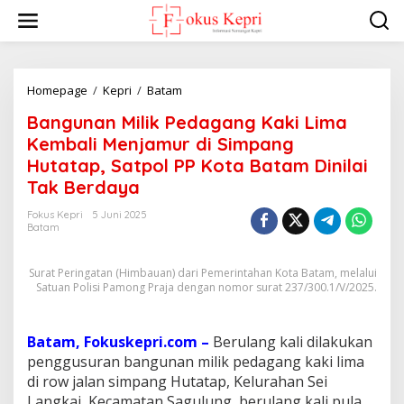
L
e
w
a
t
i
Homepage
/
Kepri
/
Batam
B
k
a
Bangunan Milik Pedagang Kaki Lima
e
n
k
g
Kembali Menjamur di Simpang
o
u
Hutatap, Satpol PP Kota Batam Dinilai
n
n
Tak Berdaya
t
a
e
n
Fokus Kepri
5 Juni 2025
n
M
Batam
i
l
i
Surat Peringatan (Himbauan) dari Pemerintahan Kota Batam, melalui
k
Satuan Polisi Pamong Praja dengan nomor surat 237/300.1/V/2025.
P
e
d
Batam, Fokuskepri.com –
Berulang kali dilakukan
a
penggusuran bangunan milik pedagang kaki lima
g
di row jalan simpang Hutatap, Kelurahan Sei
a
n
Langkai, Kecamatan Sagulung, berulang kali pula