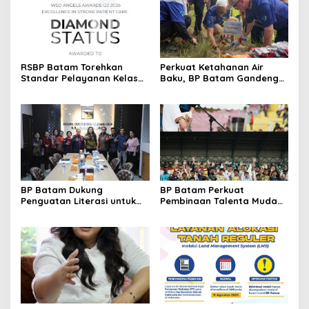
RSBP Batam Torehkan
Perkuat Ketahanan Air
Standar Pelayanan Kelas
Baku, BP Batam Gandeng
Dunia, Raih Diamond Status
Mc Dermott Tanam 400
dari WSO
Bambu Betung di
Bendungan Sei Nongsa
BP Batam Dukung
BP Batam Perkuat
Penguatan Literasi untuk
Pembinaan Talenta Muda
Membangun Karakter dan
Lewat Batam Prime
Kebhinekaan Bagi Generasi
International Grassroot
Masa Depan
Football Festival 2026