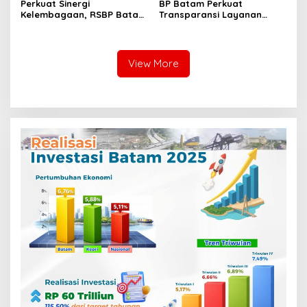
Perkuat Sinergi
BP Batam Perkuat
Kelembagaan, RSBP Batam
Transparansi Layanan
dan BPOM Pastikan
Pertanahan, Alokasi Tanah
Pelayanan dan
Reguler Segera Hadir
Ketersediaan Obat Aman
Melalui LMS
View More