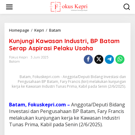
L
e
w
a
t
i
Homepage
/
Kepri
/
Batam
K
k
u
Kunjungi Kawasan Industri, BP Batam
e
n
k
j
Serap Aspirasi Pelaku Usaha
o
u
n
n
Fokus Kepri
3 Juni 2025
t
Batam
g
e
i
n
K
Batam, Fokuskepri.com - Anggota/Deputi Bidang Investasi dan
a
Pengusahaan BP Batam, Fary Francis (kiri) melakukan kunjungan
w
kerja ke Kawasan Industri Tunas Prima, Kabil pada Senin (2/6/2025).
a
s
a
Batam, Fokuskepri.com –
Anggota/Deputi Bidang
n
Investasi dan Pengusahaan BP Batam, Fary Francis
I
n
melakukan kunjungan kerja ke Kawasan Industri
d
Tunas Prima, Kabil pada Senin (2/6/2025).
u
s