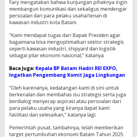
Fary mengatakan bahwa kunjungan pihaknya ingin
t
membangun komunikasi dan sekaligus mendengar
r
i
persoalan dari para pelaku usaha/tenan di
,
kawasan industri kota Batam.
B
P
“Kami mendapat tugas dari Bapak Presiden agar
B
bagaimana bisa mengoptimalkan sektor strategis
a
t
seperti kawasan industri, shipyard dan logistik
a
sebagai pilar ekonomi nasional,” katanya.
m
S
Baca Juga:
Kepala BP Batam Hadiri REI EXPO,
e
Ingatkan Pengembang Komit Jaga Lingkungan
r
a
p
“Oleh karenanya, kedatangan kami di sini untuk
A
berkenalan dan membahas isu strategis serta juga
s
berdialog menyerap aspirasi atau persoalan dari
p
para pelaku usaha yang kiranya dapat kami
i
r
fasilitasi dan selesaikan,” katanya lagi.
a
s
Pemerintah pusat, tambahnya, telah memberikan
i
target pertumbuhan ekonomi Batam Tahun 2025
P