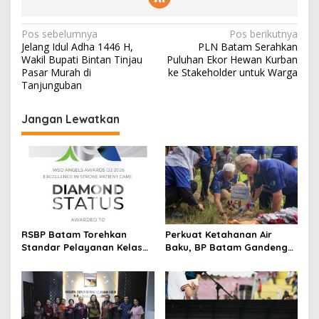
N
Pos sebelumnya
Pos berikutnya
Jelang Idul Adha 1446 H,
PLN Batam Serahkan
a
Wakil Bupati Bintan Tinjau
Puluhan Ekor Hewan Kurban
v
Pasar Murah di
ke Stakeholder untuk Warga
Tanjunguban
i
g
Jangan Lewatkan
a
s
i
p
o
s
RSBP Batam Torehkan
Perkuat Ketahanan Air
Standar Pelayanan Kelas
Baku, BP Batam Gandeng
Dunia, Raih Diamond Status
Mc Dermott Tanam 400
dari WSO
Bambu Betung di
Bendungan Sei Nongsa