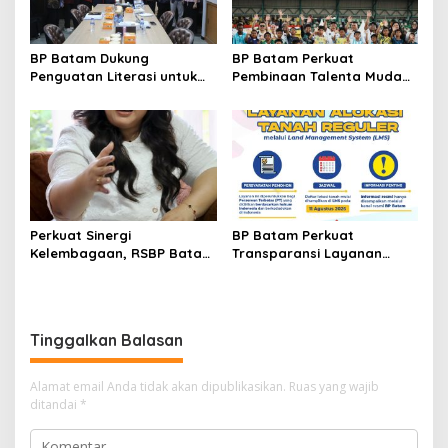
BP Batam Dukung
BP Batam Perkuat
Penguatan Literasi untuk
Pembinaan Talenta Muda
Membangun Karakter dan
Lewat Batam Prime
Kebhinekaan Bagi Generasi
International Grassroot
Masa Depan
Football Festival 2026
Perkuat Sinergi
BP Batam Perkuat
Kelembagaan, RSBP Batam
Transparansi Layanan
dan BPOM Pastikan
Pertanahan, Alokasi Tanah
Pelayanan dan
Reguler Segera Hadir
Ketersediaan Obat Aman
Melalui LMS
Tinggalkan Balasan
Alamat email Anda tidak akan dipublikasikan.
Ruas yang wajib
ditandai
*