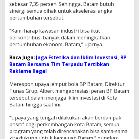
sebesar 7,35 persen. Sehingga, Batam butuh
e
l
sinergi semua pihak untuk akselerasi angka
a
pertumbuhan tersebut.
k
u
“Kami harap kawasan industri bisa ikut
U
berkontribusi banyak dalam meningkatkan
s
a
pertumbuhan ekonomi Batam,” ujarnya.
h
a
Baca Juga:
Jaga Estetika dan Iklim Investasi, BP
Batam Bersama Tim Terpadu Tertibkan
Reklame Ilegal
Merespon upaya jemput bola BP Batam, Direktur
Tunas Grup, Albert mengapresiasi peran BP Batam
tersebut dalam menjaga iklim investasi di Kota
Batam hingga saat ini.
“Upaya yang tengah dilakukan akan berdampak
positif bagi perkembangan kota Batam, semua
program yang telah direncanakan bisa sama-sama
kita dukung untuk kemajuan Batam,” pungkas