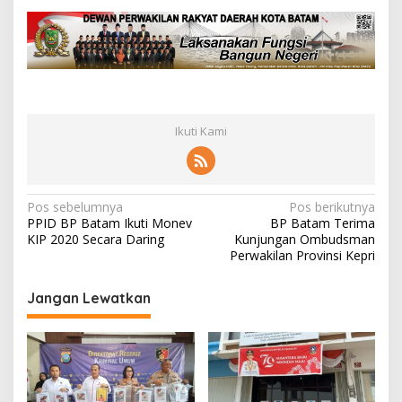
Ikuti Kami
N
Pos sebelumnya
Pos berikutnya
PPID BP Batam Ikuti Monev
BP Batam Terima
a
KIP 2020 Secara Daring
Kunjungan Ombudsman
v
Perwakilan Provinsi Kepri
i
Jangan Lewatkan
g
a
s
i