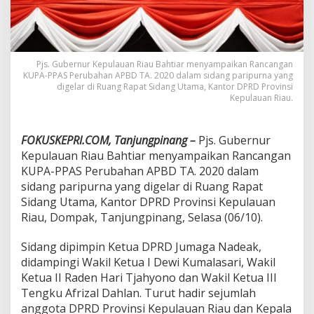
a
n
g
a
n
Pjs. Gubernur Kepulauan Riau Bahtiar menyampaikan Rancangan
A
KUPA-PPAS Perubahan APBD TA. 2020 dalam sidang paripurna yang
n
digelar di Ruang Rapat Sidang Utama, Kantor DPRD Provinsi
g
Kepulauan Riau.
g
a
r
FOKUSKEPRI.COM, Tanjungpinang –
Pjs. Gubernur
a
Kepulauan Riau Bahtiar menyampaikan Rancangan
n
KUPA-PPAS Perubahan APBD TA. 2020 dalam
P
sidang paripurna yang digelar di Ruang Rapat
e
r
Sidang Utama, Kantor DPRD Provinsi Kepulauan
u
Riau, Dompak, Tanjungpinang, Selasa (06/10).
b
a
Sidang dipimpin Ketua DPRD Jumaga Nadeak,
h
didampingi Wakil Ketua I Dewi Kumalasari, Wakil
a
n
Ketua II Raden Hari Tjahyono dan Wakil Ketua III
Tengku Afrizal Dahlan. Turut hadir sejumlah
anggota DPRD Provinsi Kepulauan Riau dan Kepala