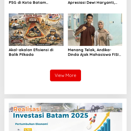
PSG di Kota Batam
Apresiasi Dewi Haryanti,
Mengkhawatirkan, Diduga
Titip Harapan Kepada Rilo
Dibekingi Tokoh Politik
Pambudi
Inisial IS
Akal-akalan Efisiensi di
Menang Telak, Andika-
Balik Pilkada
Dinda Ajak Mahasiswa FISIP
UMRAH Bersatu Usai Pemira
2025
View More