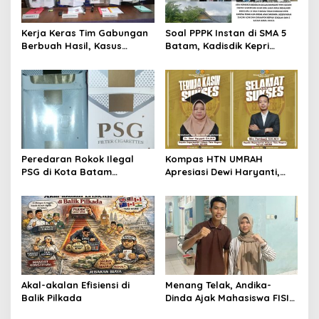
p
o
Kerja Keras Tim Gabungan
Soal PPPK Instan di SMA 5
s
Berbuah Hasil, Kasus
Batam, Kadisdik Kepri
Pembunuhan di Lingga
Terkesan Memilih Bungkam
Terungkap
Peredaran Rokok Ilegal
Kompas HTN UMRAH
PSG di Kota Batam
Apresiasi Dewi Haryanti,
Mengkhawatirkan, Diduga
Titip Harapan Kepada Rilo
Dibekingi Tokoh Politik
Pambudi
Inisial IS
Akal-akalan Efisiensi di
Menang Telak, Andika-
Balik Pilkada
Dinda Ajak Mahasiswa FISIP
UMRAH Bersatu Usai Pemira