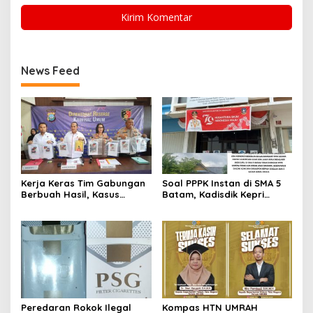
News Feed
Kerja Keras Tim Gabungan
Soal PPPK Instan di SMA 5
Berbuah Hasil, Kasus
Batam, Kadisdik Kepri
Pembunuhan di Lingga
Terkesan Memilih Bungkam
Terungkap
Peredaran Rokok Ilegal
Kompas HTN UMRAH