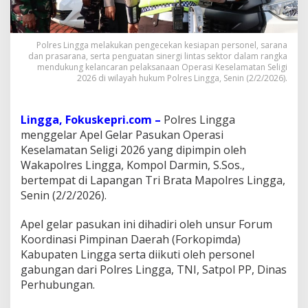
a
n
S
Polres Lingga melakukan pengecekan kesiapan personel, sarana
e
dan prasarana, serta penguatan sinergi lintas sektor dalam rangka
l
mendukung kelancaran pelaksanaan Operasi Keselamatan Seligi
i
2026 di wilayah hukum Polres Lingga, Senin (2/2/2026).
g
i
2
Lingga, Fokuskepri.com –
Polres Lingga
0
2
menggelar Apel Gelar Pasukan Operasi
6
Keselamatan Seligi 2026 yang dipimpin oleh
,
Wakapolres Lingga, Kompol Darmin, S.Sos.,
P
bertempat di Lapangan Tri Brata Mapolres Lingga,
o
Senin (2/2/2026).
l
r
e
Apel gelar pasukan ini dihadiri oleh unsur Forum
s
Koordinasi Pimpinan Daerah (Forkopimda)
L
Kabupaten Lingga serta diikuti oleh personel
i
gabungan dari Polres Lingga, TNI, Satpol PP, Dinas
n
g
Perhubungan.
g
a