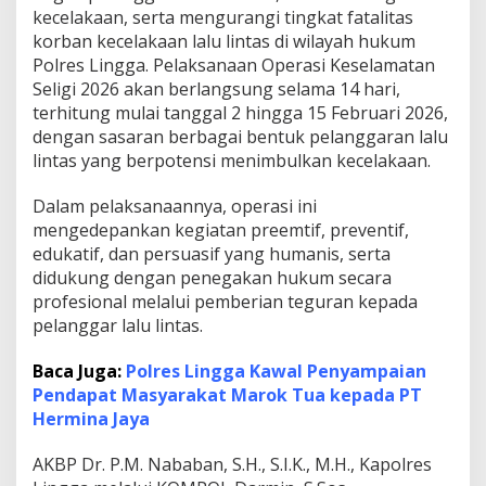
kecelakaan, serta mengurangi tingkat fatalitas
I
d
korban kecelakaan lalu lintas di wilayah hukum
u
Polres Lingga. Pelaksanaan Operasi Keselamatan
l
Seligi 2026 akan berlangsung selama 14 hari,
F
terhitung mulai tanggal 2 hingga 15 Februari 2026,
i
dengan sasaran berbagai bentuk pelanggaran lalu
t
r
lintas yang berpotensi menimbulkan kecelakaan.
i
1
Dalam pelaksanaannya, operasi ini
4
mengedepankan kegiatan preemtif, preventif,
4
edukatif, dan persuasif yang humanis, serta
7
H
didukung dengan penegakan hukum secara
profesional melalui pemberian teguran kepada
pelanggar lalu lintas.
Baca Juga:
Polres Lingga Kawal Penyampaian
Pendapat Masyarakat Marok Tua kepada PT
Hermina Jaya
AKBP Dr. P.M. Nababan, S.H., S.I.K., M.H., Kapolres