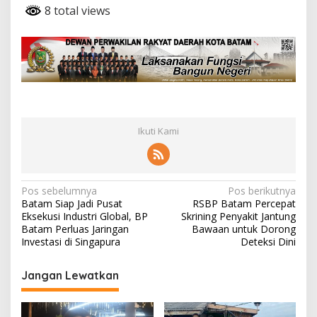
8 total views
Ikuti Kami
N
Pos sebelumnya
Pos berikutnya
Batam Siap Jadi Pusat
RSBP Batam Percepat
a
Eksekusi Industri Global, BP
Skrining Penyakit Jantung
v
Batam Perluas Jaringan
Bawaan untuk Dorong
Investasi di Singapura
Deteksi Dini
i
g
Jangan Lewatkan
a
s