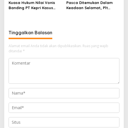
Kuasa Hukum Nilai Vonis
Pasca Ditemukan Dalam
Banding PT Kepri Kasus
Keadaan Selamat, Plt
Korupsi Jembatan Marok
Camat Singkep Barat
Kecil Tidak Objektif
Bubarkan Tim Pencarian
Nurhayati
Tinggalkan Balasan
Alamat email Anda tidak akan dipublikasikan.
Ruas yang wajib
ditandai
*