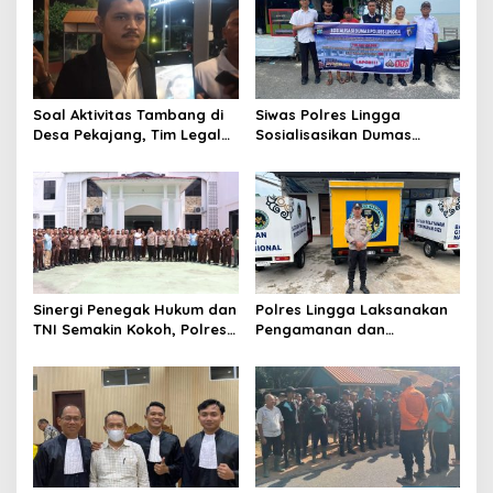
i
p
o
s
Soal Aktivitas Tambang di
Siwas Polres Lingga
Desa Pekajang, Tim Legal
Sosialisasikan Dumas
PT CPM: Penuhi Prinsip,
Presisi dan Layanan Polisi
Memiliki IUP
110, Permudah Akses
Pengaduan Masyarakat
Sinergi Penegak Hukum dan
Polres Lingga Laksanakan
TNI Semakin Kokoh, Polres
Pengamanan dan
Lingga Laksanakan
Monitoring di 4 SPPG
Silaturahmi
Yayasan Kemala
Bhayangkari Polres Lingga