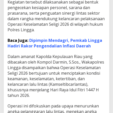
Kegiatan tersebut dilaksanakan sebagai bentuk
F
pengecekan kesiapan personel, sarana dan
o
prasarana, serta penguatan sinergi lintas sektor
k
u
dalam rangka mendukung kelancaran pelaksanaan
s
Operasi Keselamatan Seligi 2026 di wilayah hukum
K
Polres Lingga.
e
s
Baca Juga:
Dipimpin Mendagri, Pemkab Lingga
e
l
Hadiri Rakor Pengendalian Inflasi Daerah
a
m
Dalam amanat Kapolda Kepulauan Riau yang
a
dibacakan oleh Kompol Darmin, S.Sos., Wakapolres
t
Lingga disampaikan bahwa Operasi Keselamatan
a
n
Seligi 2026 bertujuan untuk menciptakan kondisi
M
keamanan, keselamatan, ketertiban, dan
e
kelancaran lalu lintas (Kamseltibcarlantas),
n
khususnya menjelang Hari Raya Idul Fitri 1447 H
j
e
tahun 2026.
l
a
Operasi ini difokuskan pada upaya menurunkan
n
angka pelanggaran lalu lintas, menekan angka
g