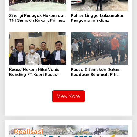
Sinergi Penegak Hukum dan
Polres Lingga Laksanakan
TNI Semakin Kokoh, Polres
Pengamanan dan
Lingga Laksanakan
Monitoring di 4 SPPG
Silaturahmi
Yayasan Kemala
Bhayangkari Polres Lingga
Kuasa Hukum Nilai Vonis
Pasca Ditemukan Dalam
Banding PT Kepri Kasus
Keadaan Selamat, Plt
Korupsi Jembatan Marok
Camat Singkep Barat
Kecil Tidak Objektif
Bubarkan Tim Pencarian
Nurhayati
View More