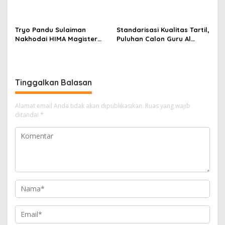
Bekingi Perusahaan Nakal
Tanaman Kehidupan di
Kabupaten Pelalawan
Tryo Pandu Sulaiman
Standarisasi Kualitas Tartil,
Nakhodai HIMA Magister
Puluhan Calon Guru Al
Psikologi UIN Suska Riau
Quran Ikuti Tashih Massal
Metode Ummi
Tinggalkan Balasan
Alamat email Anda tidak akan dipublikasikan.
Ruas yang wajib
ditandai
*