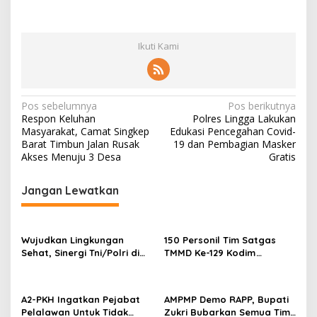
i
t
u
Ikuti Kami
s
i
N
Pos sebelumnya
Pos berikutnya
Respon Keluhan
Polres Lingga Lakukan
a
Masyarakat, Camat Singkep
Edukasi Pencegahan Covid-
v
Barat Timbun Jalan Rusak
19 dan Pembagian Masker
Akses Menuju 3 Desa
Gratis
i
g
Jangan Lewatkan
a
s
Wujudkan Lingkungan
150 Personil Tim Satgas
i
Sehat, Sinergi Tni/Polri di
TMMD Ke-129 Kodim
p
TMMD Ke 129 Pacu
0313/KPR Laksanakan
Pembangunan MCK di Desa
Serpas Menuju Pangkalan
o
Pangkalan Terap
Terap
A2-PKH Ingatkan Pejabat
AMPMP Demo RAPP, Bupati
s
Pelalawan Untuk Tidak
Zukri Bubarkan Semua Tim