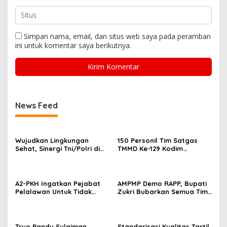
Simpan nama, email, dan situs web saya pada peramban
ini untuk komentar saya berikutnya.
News Feed
Wujudkan Lingkungan
150 Personil Tim Satgas
Sehat, Sinergi Tni/Polri di
TMMD Ke-129 Kodim
TMMD Ke 129 Pacu
0313/KPR Laksanakan
Pembangunan MCK di Desa
Serpas Menuju Pangkalan
Pangkalan Terap
Terap
A2-PKH Ingatkan Pejabat
AMPMP Demo RAPP, Bupati
Pelalawan Untuk Tidak
Zukri Bubarkan Semua Tim
Bekingi Perusahaan Nakal
Tanaman Kehidupan di
Kabupaten Pelalawan
Tryo Pandu Sulaiman
Standarisasi Kualitas Tartil,