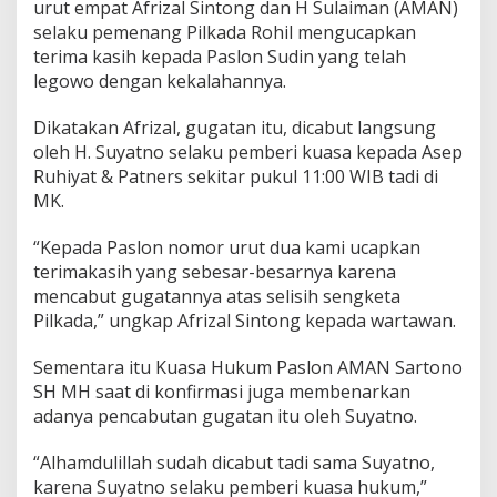
urut empat Afrizal Sintong dan H Sulaiman (AMAN)
a
selaku pemenang Pilkada Rohil mengucapkan
n
W
terima kasih kepada Paslon Sudin yang telah
a
legowo dengan kekalahannya.
k
i
Dikatakan Afrizal, gugatan itu, dicabut langsung
l
oleh H. Suyatno selaku pemberi kuasa kepada Asep
B
u
Ruhiyat & Patners sekitar pukul 11:00 WIB tadi di
p
MK.
a
t
“Kepada Paslon nomor urut dua kami ucapkan
i
terimakasih yang sebesar-besarnya karena
R
o
mencabut gugatannya atas selisih sengketa
k
Pilkada,” ungkap Afrizal Sintong kepada wartawan.
a
n
Sementara itu Kuasa Hukum Paslon AMAN Sartono
H
SH MH saat di konfirmasi juga membenarkan
i
l
adanya pencabutan gugatan itu oleh Suyatno.
i
r
“Alhamdulillah sudah dicabut tadi sama Suyatno,
C
karena Suyatno selaku pemberi kuasa hukum,”
a