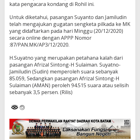
kata pengacara kondang di Rohil ini.
b
u
t
Untuk diketahui, pasangan Suyanto dan Jamiludin
G
telah mengajukan gugatan sengketa pilkada ke MK
u
yang didaftarkan pada hari Minggu (20/12/2020)
g
secara online dengan APPP Nomor
a
t
:87/PAN.MK/AP3/12/2020.
a
n
H.Suyatno yang merupakan petahana kalah dari
d
pasangan Afrizal Sintong-H Sulaiman. Suyatno-
i
Jamiludin (Sudin) memperoleh suara sebanyak
M
a
85.059, Sedangkan pasangan Afrizal Sintong-H
h
Sulaiman (AMAN) peroleh 94.515 suara atau selisih
k
sebanyak 3,5 persen. (Rilis)
a
m
a
h
K
o
n
s
t