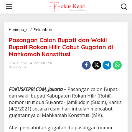
L
e
w
a
t
i
Homepage
/
Pekanbaru
P
k
a
Pasangan Calon Bupati dan Wakil
e
s
k
a
Bupati Rokan Hilir Cabut Gugatan di
o
n
Mahkamah Konstitusi
n
g
t
a
Fokus Kepri
4 Februari 2021
e
n
Pekanbaru
n
C
a
l
o
FOKUSKEPRI.COM, Jakarta –
Pasangan calon Bupati
n
dan wakil bupati Kabupaten Rokan Hilir (Rohil)
B
nomor urut dua Suyanto- Jamiluddin (Sudin), Kamis
u
(4/2/2021) secara resmi hari ini telah mencabut
p
a
gugatannya di Mahkamah Konstitusi (MK).
t
i
Atas pencabutan gugatan itu pasangan nomor
d