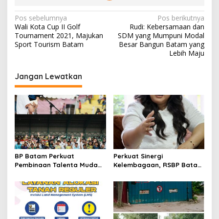
N
Pos sebelumnya
Pos berikutnya
Wali Kota Cup II Golf
Rudi: Kebersamaan dan
a
Tournament 2021, Majukan
SDM yang Mumpuni Modal
v
Sport Tourism Batam
Besar Bangun Batam yang
Lebih Maju
i
g
Jangan Lewatkan
a
s
i
p
o
s
BP Batam Perkuat
Perkuat Sinergi
Pembinaan Talenta Muda
Kelembagaan, RSBP Batam
Lewat Batam Prime
dan BPOM Pastikan
International Grassroot
Pelayanan dan
Football Festival 2026
Ketersediaan Obat Aman