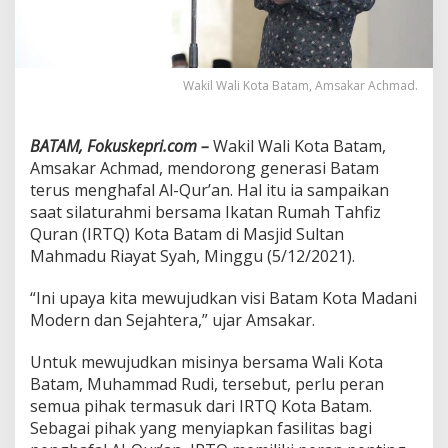
P
e
r
b
a
Wakil Wali Kota Batam, Amsakar Achmad.
n
y
a
BATAM, Fokuskepri.com –
Wakil Wali Kota Batam,
k
Amsakar Achmad, mendorong generasi Batam
G
terus menghafal Al-Qur’an. Hal itu ia sampaikan
e
saat silaturahmi bersama Ikatan Rumah Tahfiz
n
e
Quran (IRTQ) Kota Batam di Masjid Sultan
r
Mahmadu Riayat Syah, Minggu (5/12/2021).
a
s
“Ini upaya kita mewujudkan visi Batam Kota Madani
i
Modern dan Sejahtera,” ujar Amsakar.
P
e
n
Untuk mewujudkan misinya bersama Wali Kota
g
Batam, Muhammad Rudi, tersebut, perlu peran
h
semua pihak termasuk dari IRTQ Kota Batam.
a
Sebagai pihak yang menyiapkan fasilitas bagi
p
a