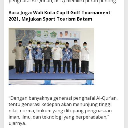
penghafal Al-Qur’an, IRTQ memiliki peran penting.
l
A
Baca Juga:
Wali Kota Cup II Golf Tournament
l
2021, Majukan Sport Tourism Batam
-
Q
u
r
'
a
n
“Dengan banyaknya generasi penghafal Al-Qur’an,
tentu generasi kedepan akan menunjung tinggi
nilai, norma, hukum yang ditopang penguasaan
iman, ilmu, dan teknologi yang berperadaban,”
ujarnya.