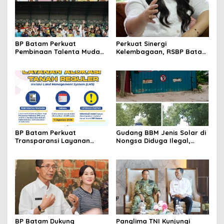
BP Batam Perkuat
Perkuat Sinergi
Pembinaan Talenta Muda
Kelembagaan, RSBP Batam
Lewat Batam Prime
dan BPOM Pastikan
International Grassroot
Pelayanan dan
Football Festival 2026
Ketersediaan Obat Aman
BP Batam Perkuat
Gudang BBM Jenis Solar di
Transparansi Layanan
Nongsa Diduga Ilegal,
Pertanahan, Alokasi Tanah
Diduga Menampung Solar
Reguler Segera Hadir
Kencingan Kapal
Melalui LMS
BP Batam Dukung
Panglima TNI Kunjungi