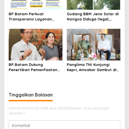
BP Batam Perkuat
Gudang BBM Jenis Solar di
Transparansi Layanan
Nongsa Diduga Ilegal,
Pertanahan, Alokasi Tanah
Diduga Menampung Solar
Reguler Segera Hadir
Kencingan Kapal
Melalui LMS
BP Batam Dukung
Panglima TNI Kunjungi
Penertiban Pemanfaatan
Kepri, Amsakar Sambut di
Ruang Laut Sesuai
Batam Sebelum Bertolak
Ketentuan Peraturan
ke Lingga
Perundang-undangan
Tinggalkan Balasan
Alamat email Anda tidak akan dipublikasikan.
Ruas yang wajib
ditandai
*