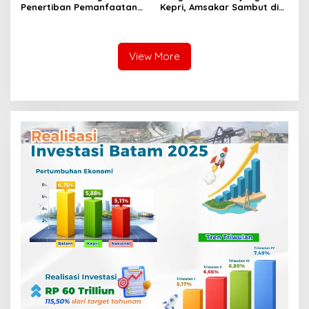
Penertiban Pemanfaatan
Kepri, Amsakar Sambut di
Ruang Laut Sesuai
Batam Sebelum Bertolak
Ketentuan Peraturan
ke Lingga
Perundang-undangan
View More