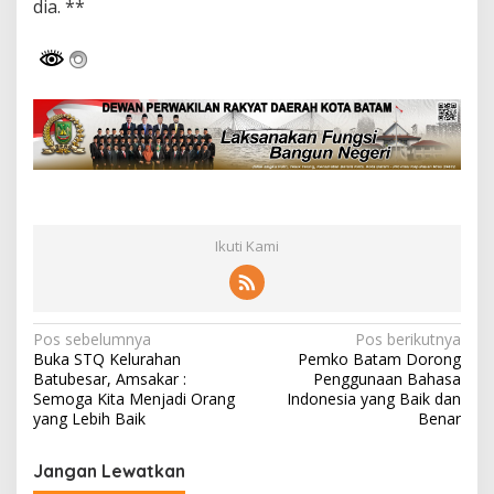
dia. **
Ikuti Kami
N
Pos sebelumnya
Pos berikutnya
Buka STQ Kelurahan
Pemko Batam Dorong
a
Batubesar, Amsakar :
Penggunaan Bahasa
v
Semoga Kita Menjadi Orang
Indonesia yang Baik dan
yang Lebih Baik
Benar
i
g
Jangan Lewatkan