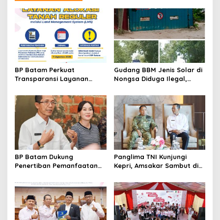
a
s
i
p
o
s
BP Batam Perkuat
Gudang BBM Jenis Solar di
Transparansi Layanan
Nongsa Diduga Ilegal,
Pertanahan, Alokasi Tanah
Diduga Menampung Solar
Reguler Segera Hadir
Kencingan Kapal
Melalui LMS
BP Batam Dukung
Panglima TNI Kunjungi
Penertiban Pemanfaatan
Kepri, Amsakar Sambut di
Ruang Laut Sesuai
Batam Sebelum Bertolak
Ketentuan Peraturan
ke Lingga
Perundang-undangan