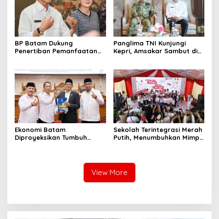
BP Batam Dukung
Panglima TNI Kunjungi
Penertiban Pemanfaatan
Kepri, Amsakar Sambut di
Ruang Laut Sesuai
Batam Sebelum Bertolak
Ketentuan Peraturan
ke Lingga
Perundang-undangan
Ekonomi Batam
Sekolah Terintegrasi Merah
Diproyeksikan Tumbuh
Putih, Menumbuhkan Mimpi
hingga 7,4 Persen, Pemko
di Tanah Rempang-Galang
Naikkan Target
Pendapatan Daerah
View More