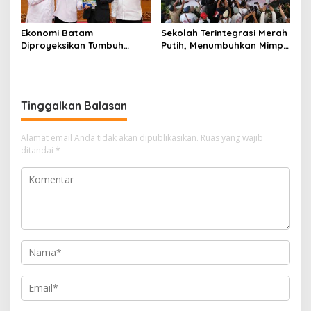
Ekonomi Batam
Sekolah Terintegrasi Merah
Diproyeksikan Tumbuh
Putih, Menumbuhkan Mimpi
hingga 7,4 Persen, Pemko
di Tanah Rempang-Galang
Naikkan Target
Pendapatan Daerah
Tinggalkan Balasan
Alamat email Anda tidak akan dipublikasikan.
Ruas yang wajib
ditandai
*