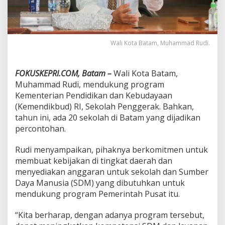
r
o
g
r
a
Wali Kota Batam, Muhammad Rudi.
m
K
e
FOKUSKEPRI.COM, Batam –
Wali Kota Batam,
m
Muhammad Rudi, mendukung program
e
Kementerian Pendidikan dan Kebudayaan
n
(Kemendikbud) RI, Sekolah Penggerak. Bahkan,
d
i
tahun ini, ada 20 sekolah di Batam yang dijadikan
k
percontohan.
b
u
Rudi menyampaikan, pihaknya berkomitmen untuk
d
membuat kebijakan di tingkat daerah dan
R
I
menyediakan anggaran untuk sekolah dan Sumber
S
Daya Manusia (SDM) yang dibutuhkan untuk
e
mendukung program Pemerintah Pusat itu.
k
o
“Kita berharap, dengan adanya program tersebut,
l
a