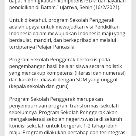
dapat meningkatkan kompetensi SDM dan layanan
h
pendidikan di Batam,” ujarnya, Senin (16/2/2021).
P
e
Untuk diketahui, program Sekolah Penggerak
n
adalah upaya untuk mewujudkan visi Pendidikan
g
g
Indonesia dalam mewujudkan Indonesia maju yang
e
berdaulat, mandiri, dan berkepribadian melalui
r
terciptanya Pelajar Pancasila.
a
k
Program Sekolah Penggerak berfokus pada
pengembangan hasil belajar siswa secara holistik
yang mencakup kompetensi (literasi dan numerasi)
dan karakter, diawali dengan SDM yang unggul
(kepala sekolah dan guru).
Program Sekolah Penggerak merupakan
penyempurnaan program transformasi sekolah
sebelumnya. Program Sekolah Penggerak akan
mengakselerasi sekolah negeri/swasta di seluruh
kondisi sekolah untuk bergerak 1-2 tahap lebih
maju. Program dilakukan bertahap dan terintegrasi