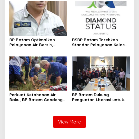
Singapura
BP Batam Optimalkan
RSBP Batam Torehkan
Pelayanan Air Bersih,
Standar Pelayanan Kelas
Masyarakat Diimbau
Dunia, Raih Diamond Status
Gunakan Air Secara Bijak
dari WSO
Perkuat Ketahanan Air
BP Batam Dukung
Baku, BP Batam Gandeng
Penguatan Literasi untuk
Mc Dermott Tanam 400
Membangun Karakter dan
Bambu Betung di
Kebhinekaan Bagi Generasi
Bendungan Sei Nongsa
Masa Depan
View More