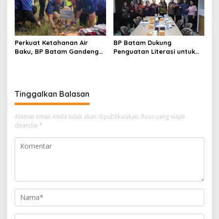
Perkuat Ketahanan Air
BP Batam Dukung
Baku, BP Batam Gandeng
Penguatan Literasi untuk
Mc Dermott Tanam 400
Membangun Karakter dan
Bambu Betung di
Kebhinekaan Bagi Generasi
Bendungan Sei Nongsa
Masa Depan
Tinggalkan Balasan
Alamat email Anda tidak akan dipublikasikan.
Ruas yang wajib
ditandai
*