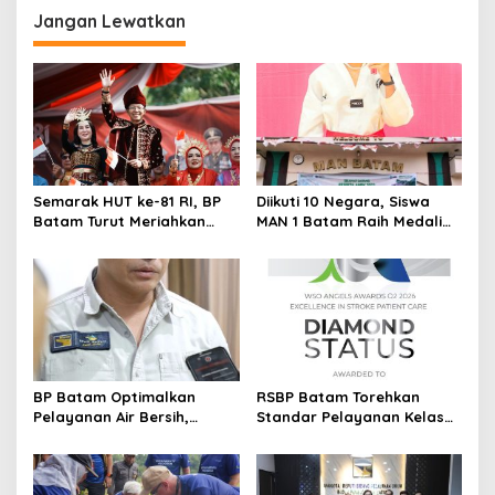
Jangan Lewatkan
a
s
i
p
o
s
Semarak HUT ke-81 RI, BP
Diikuti 10 Negara, Siswa
Batam Turut Meriahkan
MAN 1 Batam Raih Medali
Pawai Pembangunan
Emas di Kejuaraan
Taekwondo Internasional
Singapura
BP Batam Optimalkan
RSBP Batam Torehkan
Pelayanan Air Bersih,
Standar Pelayanan Kelas
Masyarakat Diimbau
Dunia, Raih Diamond Status
Gunakan Air Secara Bijak
dari WSO