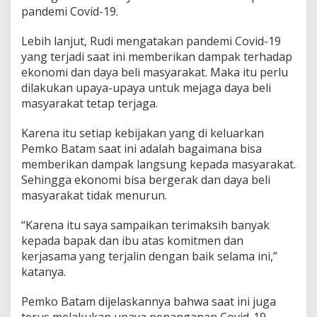
pandemi Covid-19.
a
l
i
Lebih lanjut, Rudi mengatakan pandemi Covid-19
k
yang terjadi saat ini memberikan dampak terhadap
a
ekonomi dan daya beli masyarakat. Maka itu perlu
n
dilakukan upaya-upaya untuk mejaga daya beli
I
n
masyarakat tetap terjaga.
f
l
Karena itu setiap kebijakan yang di keluarkan
a
Pemko Batam saat ini adalah bagaimana bisa
s
memberikan dampak langsung kepada masyarakat.
i
Sehingga ekonomi bisa bergerak dan daya beli
masyarakat tidak menurun.
“Karena itu saya sampaikan terimaksih banyak
kepada bapak dan ibu atas komitmen dan
kerjasama yang terjalin dengan baik selama ini,”
katanya.
Pemko Batam dijelaskannya bahwa saat ini juga
terus melakukan upaya penanganan Covid-19