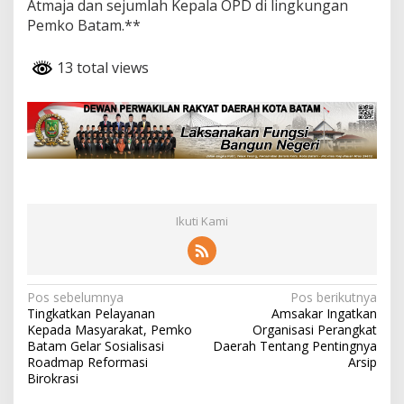
Atmaja dan sejumlah Kepala OPD di lingkungan
Pemko Batam.**
13 total views
Ikuti Kami
N
Pos sebelumnya
Pos berikutnya
Tingkatkan Pelayanan
Amsakar Ingatkan
a
Kepada Masyarakat, Pemko
Organisasi Perangkat
v
Batam Gelar Sosialisasi
Daerah Tentang Pentingnya
Roadmap Reformasi
Arsip
i
Birokrasi
g