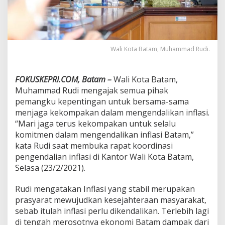
u
a
P
e
m
Wali Kota Batam, Muhammad Rudi.
a
n
g
FOKUSKEPRI.COM, Batam –
Wali Kota Batam,
k
u
Muhammad Rudi mengajak semua pihak
K
pemangku kepentingan untuk bersama-sama
e
menjaga kekompakan dalam mengendalikan inflasi.
p
“Mari jaga terus kekompakan untuk selalu
e
n
komitmen dalam mengendalikan inflasi Batam,”
t
kata Rudi saat membuka rapat koordinasi
i
pengendalian inflasi di Kantor Wali Kota Batam,
n
Selasa (23/2/2021).
g
a
n
Rudi mengatakan Inflasi yang stabil merupakan
K
prasyarat mewujudkan kesejahteraan masyarakat,
e
sebab itulah inflasi perlu dikendalikan. Terlebih lagi
n
di tengah merosotnya ekonomi Batam dampak dari
d