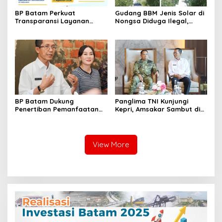
BP Batam Perkuat
Gudang BBM Jenis Solar di
Transparansi Layanan
Nongsa Diduga Ilegal,
Pertanahan, Alokasi Tanah
Diduga Menampung Solar
Reguler Segera Hadir
Kencingan Kapal
Melalui LMS
BP Batam Dukung
Panglima TNI Kunjungi
Penertiban Pemanfaatan
Kepri, Amsakar Sambut di
Ruang Laut Sesuai
Batam Sebelum Bertolak
Ketentuan Peraturan
ke Lingga
Perundang-undangan
View More