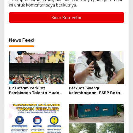
ini untuk komentar saya berikutnya.
News Feed
BP Batam Perkuat
Perkuat Sinergi
Pembinaan Talenta Muda
Kelembagaan, RSBP Batam
Lewat Batam Prime
dan BPOM Pastikan
International Grassroot
Pelayanan dan
Football Festival 2026
Ketersediaan Obat Aman