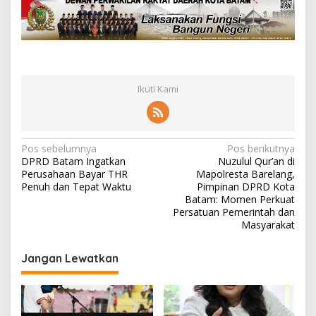
Ikuti Kami
N
Pos sebelumnya
Pos berikutnya
DPRD Batam Ingatkan
Nuzulul Qur’an di
a
Perusahaan Bayar THR
Mapolresta Barelang,
v
Penuh dan Tepat Waktu
Pimpinan DPRD Kota
Batam: Momen Perkuat
i
Persatuan Pemerintah dan
Masyarakat
g
a
Jangan Lewatkan
s
i
p