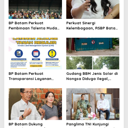
o
s
BP Batam Perkuat
Perkuat Sinergi
Pembinaan Talenta Muda
Kelembagaan, RSBP Batam
Lewat Batam Prime
dan BPOM Pastikan
International Grassroot
Pelayanan dan
Football Festival 2026
Ketersediaan Obat Aman
BP Batam Perkuat
Gudang BBM Jenis Solar di
Transparansi Layanan
Nongsa Diduga Ilegal,
Pertanahan, Alokasi Tanah
Diduga Menampung Solar
Reguler Segera Hadir
Kencingan Kapal
Melalui LMS
BP Batam Dukung
Panglima TNI Kunjungi