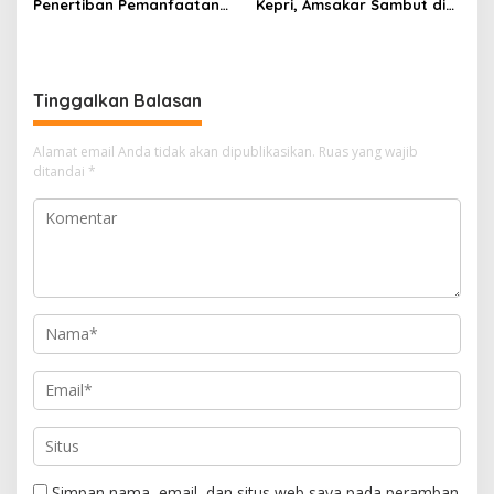
Penertiban Pemanfaatan
Kepri, Amsakar Sambut di
Ruang Laut Sesuai
Batam Sebelum Bertolak
Ketentuan Peraturan
ke Lingga
Perundang-undangan
Tinggalkan Balasan
Alamat email Anda tidak akan dipublikasikan.
Ruas yang wajib
ditandai
*
Simpan nama, email, dan situs web saya pada peramban