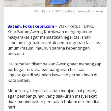
I
n
Wakil Ketua I DPRD Kota Batam Aweng Kurniawan.
g
a
t
k
Batam, Fokuskepri.com –
Wakil Ketua I DPRD
a
Kota Batam Aweng Kurniawan mengingatkan
n
masyarakat agar memastikan legalitas lahan
P
sebelum digunakan untuk pembangunan fasilitas
e
umum (fasum) maupun sarana kepentingan
n
t
bersama.
i
n
Hal tersebut disampaikan Aweng saat menanggapi
g
berbagai rencana pembangunan fasilitas
n
lingkungan di sejumlah kawasan permukiman di
y
a
Kota Batam.
L
e
Menurutnya, legalitas lahan menjadi hal penting
g
agar pembangunan yang dilakukan masyarakat
a
tidak menimbulkan persoalan hukum di kemudian
l
i
hari.
t