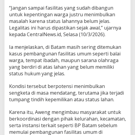
a
“Jangan sampai fasilitas yang sudah dibangun
s
untuk kepentingan warga justru menimbulkan
L
masalah karena status lahannya belum jelas.
a
h
Legalitas ini harus dipastikan sejak awal,” ujarnya
a
kepada CentralNews.id, Selasa (10/3/2026).
n
u
Ia menjelaskan, di Batam masih sering ditemukan
n
kasus pembangunan fasilitas umum seperti balai
t
u
warga, tempat ibadah, maupun sarana olahraga
k
yang berdiri di atas lahan yang belum memiliki
P
status hukum yang jelas.
e
m
Kondisi tersebut berpotensi menimbulkan
b
a
sengketa di masa mendatang, terutama jika terjadi
n
tumpang tindih kepemilikan atau status lahan.
g
u
Karena itu, Aweng mengimbau masyarakat untuk
n
berkoordinasi dengan pihak kelurahan, kecamatan,
a
n
serta instansi terkait seperti BP Batam sebelum
F
memulai pembangunan fasilitas umum di
a