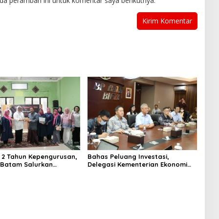
da peramban ini untuk komentar saya berikutnya.
i 2 Tahun Kepengurusan,
Bahas Peluang Investasi,
P Batam Salurkan
Delegasi Kementerian Ekonomi
 dan Kunjungi Destinasi
Taiwan Kunjungi BP Batam