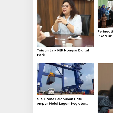
i
p
o
s
Peringat
Pikori B
Santunan
Wisata
Taiwan Lirik KEK Nongsa Digital
Park
STS Crane Pelabuhan Batu
Ampar Mulai Layani Kegiatan
Bongkar Muat