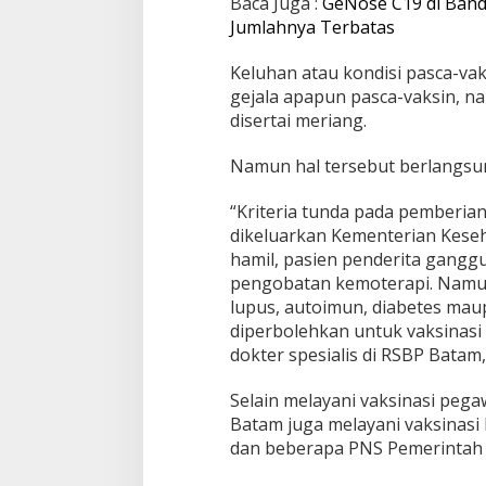
Baca Juga :
a
GeNose C19 di Band
w
Jumlahnya Terbatas
a
i
Keluhan atau kondisi pasca-va
B
gejala apapun pasca-vaksin, 
P
disertai meriang.
B
a
t
Namun hal tersebut berlangsung
a
m
“Kriteria tunda pada pemberia
S
dikeluarkan Kementerian Keseh
e
l
hamil, pasien penderita gang
e
pengobatan kemoterapi. Namun 
s
lupus, autoimun, diabetes maup
a
diperbolehkan untuk vaksinasi
i
dokter spesialis di RSBP Batam,
,
T
a
Selain melayani vaksinasi peg
h
Batam juga melayani vaksinasi
a
dan beberapa PNS Pemerintah 
p
K