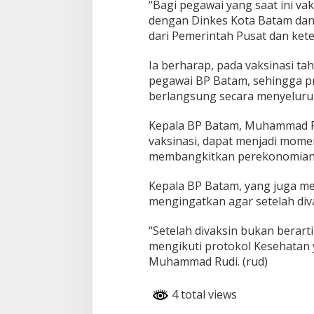
e
“Bagi pegawai yang saat ini va
d
dengan Dinkes Kota Batam dan 
u
dari Pemerintah Pusat dan kete
a
D
Ia berharap, pada vaksinasi tah
i
r
pegawai BP Batam, sehingga pr
e
berlangsung secara menyeluru
n
c
Kepala BP Batam, Muhammad Ru
a
vaksinasi, dapat menjadi mom
n
a
membangkitkan perekonomian
k
a
Kepala BP Batam, yang juga m
n
mengingatkan agar setelah div
J
u
“Setelah divaksin bukan berarti
n
i
mengikuti protokol Kesehatan 
Muhammad Rudi. (rud)
4 total views