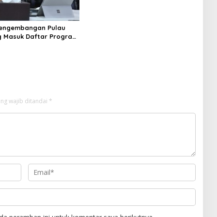
Pengembangan Pulau
 Masuk Daftar Program
s Nasional
ng wajib ditandai
*