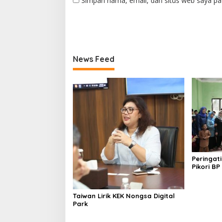
Simpan nama, email, dan situs web saya pa
News Feed
Peringat
Pikori B
Santunan
Wisata
Taiwan Lirik KEK Nongsa Digital
Park