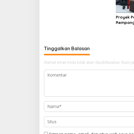
Proyek 
Rempang
Strategi
Tinggalkan Balasan
Alamat email Anda tidak akan dipublikasikan.
Ruas ya