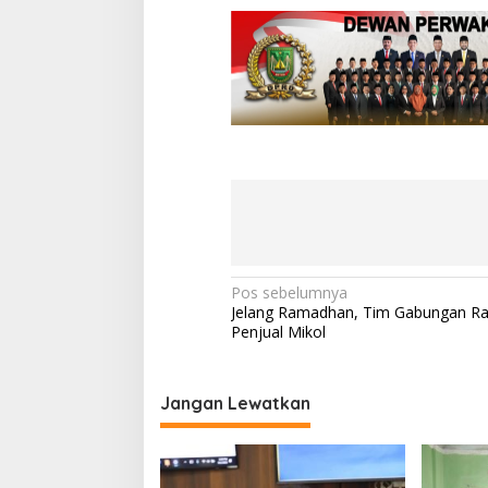
N
Pos sebelumnya
Jelang Ramadhan, Tim Gabungan Ra
a
Penjual Mikol
v
i
Jangan Lewatkan
g
a
s