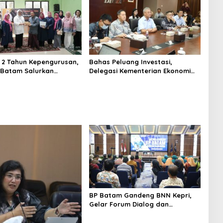
i 2 Tahun Kepengurusan,
Bahas Peluang Investasi,
P Batam Salurkan
Delegasi Kementerian Ekonomi
 dan Kunjungi Destinasi
Taiwan Kunjungi BP Batam
BP Batam Gandeng BNN Kepri,
Gelar Forum Dialog dan
Penyuluhan Bahaya Narkoba