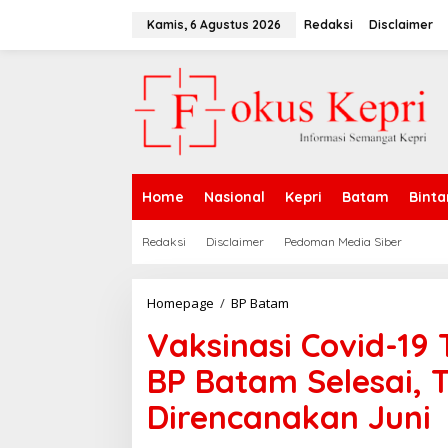
L
e
Kamis, 6 Agustus 2026
Redaksi
Disclaimer
w
a
t
i
k
e
k
o
n
Home
Nasional
Kepri
Batam
Binta
t
e
n
Redaksi
Disclaimer
Pedoman Media Siber
Homepage
/
BP Batam
V
a
Vaksinasi Covid-19
k
s
BP Batam Selesai,
i
n
Direncanakan Juni
a
s
i