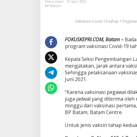
Fokus Kepri
12 April 2021
C
BP Batam
o
v
Vaksinasi Covid-19 tahap 1 Pegawai
i
d
-
1
FOKUSKEPRI.COM, Batam –
Badan
9
program vaksinasi Covid-19 ta
T
a
Kepala Seksi Pengembangan La
h
mengatakan, jarak antara vaks
a
p
Sehingga pelaksanaan vaksinas
S
Juni 2021.
a
t
“Karena vaksinasi pegawai dila
u
juga jadwal yang diterima ole
b
a
minggu dari vaksinasi pertama,”
g
BP Batam, Batam Centre.
i
P
Untuk jenis vaksin tahap kedu
e
g