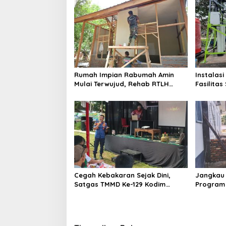
a
s
i
p
o
Rumah Impian Rabumah Amin
Instalasi
s
Mulai Terwujud, Rehab RTLH
Fasilita
TMMD ke-129 Kodim 0102/Pidie
Kodim 03
Tembus 51 Persen
Finis
Cegah Kebakaran Sejak Dini,
Jangkau 
Satgas TMMD Ke-129 Kodim
Program
0313/KPR Gelar Penyuluhan di
Kodim 0
Pangkalan Terap
Kuala Pa