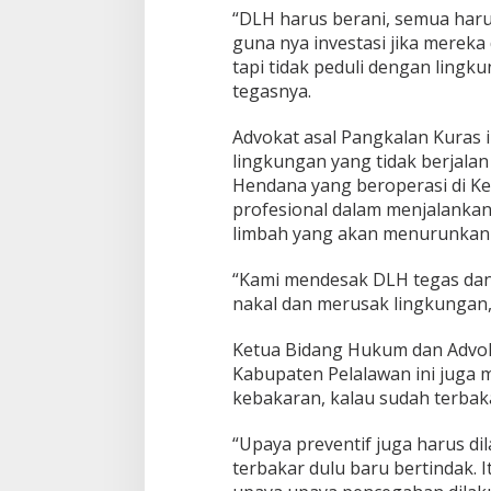
r
“DLH harus berani, semua harus
u
guna nya investasi jika mereka
s
a
tapi tidak peduli dengan ling
h
tegasnya.
a
a
Advokat asal Pangkalan Kuras
n
lingkungan yang tidak berjalan
P
e
Hendana yang beroperasi di K
r
profesional dalam menjalankan
u
limbah yang akan menurunkan 
s
a
“Kami mendesak DLH tegas dan
k
L
nakal dan merusak lingkungan,”
i
n
Ketua Bidang Hukum dan Advoka
g
Kabupaten Pelalawan ini juga
k
kebakaran, kalau sudah terbak
u
n
g
“Upaya preventif juga harus d
a
terbakar dulu baru bertindak. I
n