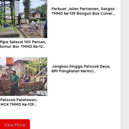
Perkuat Jalan Pertanian, Satgas
TMMD ke-129 Bangun Box Culvert
Bersama Warga
 Pipa Selesai 100 Persen,
s Sumur Bor TMMD Ke-129
13/KPR Masuki Tahap
Jangkau hingga Pelosok Desa,
BRI Pangkalan Kerinci
Pendistribusian Ribuan Rekening
Payroll P3K Paruh Waktu
Pelosok Pelalawan,
 MCK TMMD Ke-129
313/KPR Merambah Desa
nduk
View More