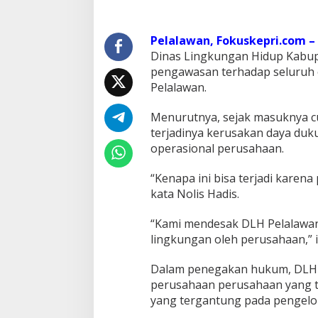
P
e
l
Pelalawan, Fokuskepri.com –
a
Dinas Lingkungan Hidup Kabup
l
pengawasan terhadap seluruh 
a
Pelalawan.
w
a
n
Menurutnya, sejak masuknya cu
D
terjadinya kerusakan daya duku
e
operasional perusahaan.
s
a
“Kenapa ini bisa terjadi karen
k
D
kata Nolis Hadis.
L
H
“Kami mendesak DLH Pelalawan
T
lingkungan oleh perusahaan,”
e
g
Dalam penegakan hukum, DLH di
a
s
perusahaan perusahaan yang t
P
yang tergantung pada pengelol
e