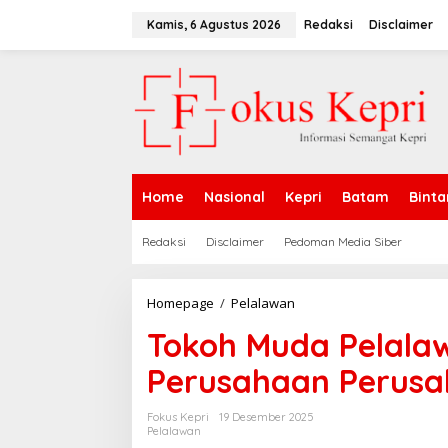
L
e
Kamis, 6 Agustus 2026
Redaksi
Disclaimer
w
a
t
i
k
e
k
o
n
Home
Nasional
Kepri
Batam
Binta
t
e
n
Redaksi
Disclaimer
Pedoman Media Siber
Homepage
/
Pelalawan
T
o
Tokoh Muda Pelala
k
o
Perusahaan Perusa
h
M
u
Fokus Kepri
19 Desember 2025
d
Pelalawan
a