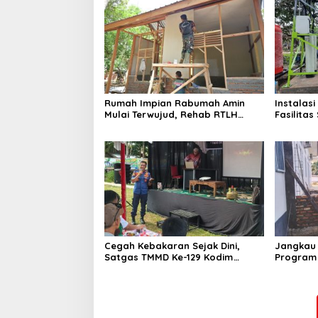
Rumah Impian Rabumah Amin
Instalasi
Mulai Terwujud, Rehab RTLH
Fasilita
TMMD ke-129 Kodim 0102/Pidie
Kodim 03
Tembus 51 Persen
Finis
Cegah Kebakaran Sejak Dini,
Jangkau 
Satgas TMMD Ke-129 Kodim
Program
0313/KPR Gelar Penyuluhan di
Kodim 0
Pangkalan Terap
Kuala Pa