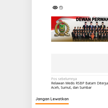
N
Pos sebelumnya
Relawan Medis RSBP Batam Diterju
a
Aceh, Sumut, dan Sumbar
v
i
Jangan Lewatkan
g