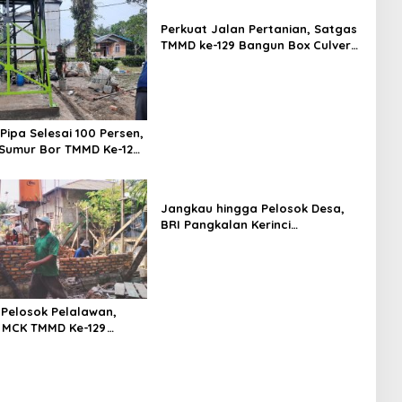
Perkuat Jalan Pertanian, Satgas
TMMD ke-129 Bangun Box Culvert
Bersama Warga
 Pipa Selesai 100 Persen,
s Sumur Bor TMMD Ke-129
13/KPR Masuki Tahap
Jangkau hingga Pelosok Desa,
BRI Pangkalan Kerinci
Pendistribusian Ribuan Rekening
Payroll P3K Paruh Waktu
Pelosok Pelalawan,
 MCK TMMD Ke-129
313/KPR Merambah Desa
nduk