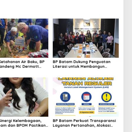
Ketahanan Air Baku, BP
BP Batam Dukung Penguatan
andeng Mc Dermott
Literasi untuk Membangun
00 Bambu Betung di
Karakter dan Kebhinekaan Bagi
an Sei Nongsa
Generasi Masa Depan
Sinergi Kelembagaan,
BP Batam Perkuat Transparansi
tam dan BPOM Pastikan
Layanan Pertanahan, Alokasi
n dan Ketersediaan
Tanah Reguler Segera Hadir