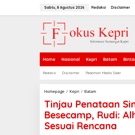
L
e
Sabtu, 8 Agustus 2026
Redaksi
Disclaimer
w
a
t
i
k
e
k
o
n
Home
Nasional
Kepri
Batam
Binta
t
e
n
Redaksi
Disclaimer
Pedoman Media Siber
Homepage
/
Kepri
/
Batam
T
i
Tinjau Penataan S
n
j
Besecamp, Rudi: Al
a
u
Sesuai Rencana
P
e
n