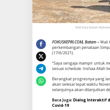
s
e
c
a
m
p
,
Wali Kota Batam Muhamm
R
u
d
FOKUSKEPRI.COM, Batam –
Wali
i
perkembangan penataan Simpa
:
(17/6/2021).
A
l
h
“Saya sengaja mampir untuk me
a
sesuai schedule. Inshaa Allah be
m
d
Berangkat progresnya yang lan
u
akan selesai tepat waktu Nov
l
i
selanjutnya akan dilanjutkan
l
l
Baca Juga:
Dialog Interaktif 
a
Covid-19
h