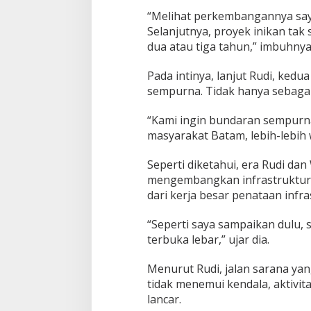
B
“Melihat perkembangannya saya 
e
r
Selanjutnya, proyek inikan tak
j
dua atau tiga tahun,” imbuhnya
a
l
Pada intinya, lanjut Rudi, ked
a
sempurna. Tidak hanya sebaga
n
S
e
“Kami ingin bundaran sempurna
s
masyarakat Batam, lebih-lebih 
u
a
Seperti diketahui, era Rudi d
i
R
mengembangkan infrastruktur 
e
dari kerja besar penataan inf
n
c
“Seperti saya sampaikan dulu,
a
terbuka lebar,” ujar dia.
n
a
Menurut Rudi, jalan sarana yan
tidak menemui kendala, aktivi
lancar.