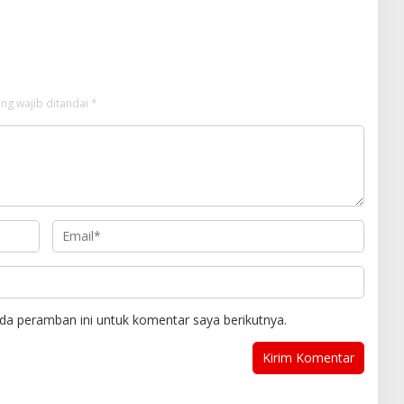
an
Melalui LMS
ng wajib ditandai
*
da peramban ini untuk komentar saya berikutnya.