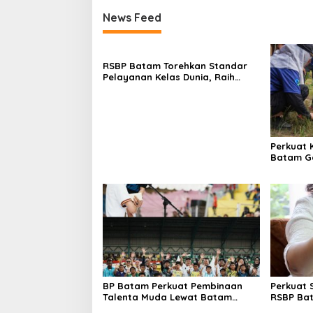
News Feed
RSBP Batam Torehkan Standar
Pelayanan Kelas Dunia, Raih
Diamond Status dari WSO
Perkuat 
Batam G
Tanam 4
Bendung
BP Batam Perkuat Pembinaan
Perkuat 
Talenta Muda Lewat Batam
RSBP Ba
Prime International Grassroot
Pelayana