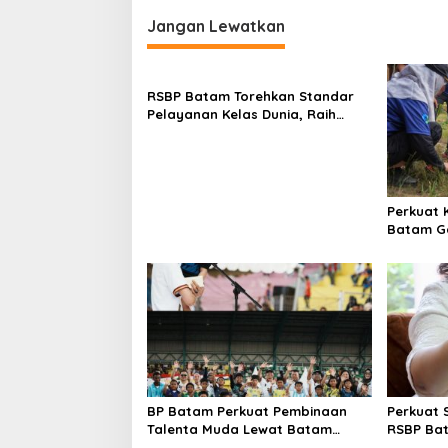
v
i
Jangan Lewatkan
g
a
RSBP Batam Torehkan Standar
s
Pelayanan Kelas Dunia, Raih
Diamond Status dari WSO
i
p
o
Perkuat 
s
Batam G
Tanam 4
Bendung
BP Batam Perkuat Pembinaan
Perkuat 
Talenta Muda Lewat Batam
RSBP Ba
Prime International Grassroot
Pelayana