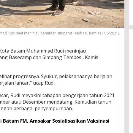
ad Rudi saat meninjau penataan simpang Tembesi, Kamis (17/6/2021).
 Kota Batam Muhammad Rudi meninjau
ng Basecamp dan Simpang Tembesi, Kamis
lihat progresnya. Syukur, pelaksanaanya berjalan
rjalan lancar,” ucap Rudi.
car, Rudi meyakini tahapan pengerjaan tahun 2021
ember atau Desember mendatang. Kemudian tahun
 dengan berbagai penyempurnaan.
di Batam FM, Amsakar Sosialisasikan Vaksinasi