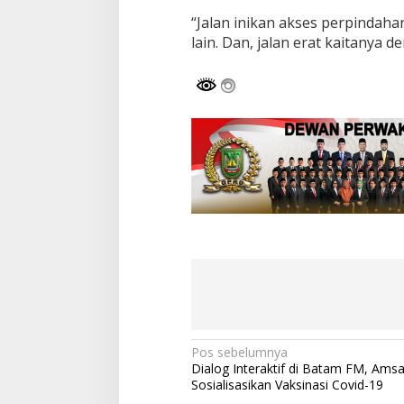
“Jalan inikan akses perpindah
lain. Dan, jalan erat kaitanya 
N
Pos sebelumnya
Dialog Interaktif di Batam FM, Ams
a
Sosialisasikan Vaksinasi Covid-19