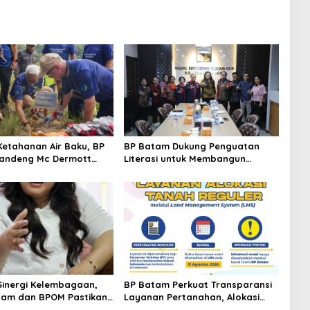
Ketahanan Air Baku, BP
BP Batam Dukung Penguatan
andeng Mc Dermott
Literasi untuk Membangun
00 Bambu Betung di
Karakter dan Kebhinekaan Bagi
an Sei Nongsa
Generasi Masa Depan
Sinergi Kelembagaan,
BP Batam Perkuat Transparansi
tam dan BPOM Pastikan
Layanan Pertanahan, Alokasi
n dan Ketersediaan
Tanah Reguler Segera Hadir