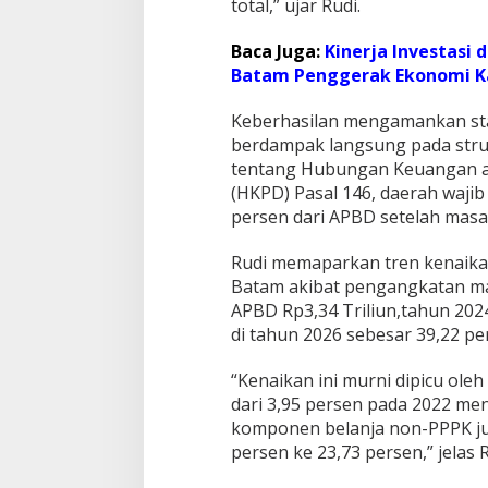
total,” ujar Rudi.
Baca Juga:
Kinerja Investasi 
Batam Penggerak Ekonomi 
Keberhasilan mengamankan sta
berdampak langsung pada stru
tentang Hubungan Keuangan a
(HKPD) Pasal 146, daerah waji
persen dari APBD setelah masa 
Rudi memaparkan tren kenaika
Batam akibat pengangkatan mas
APBD Rp3,34 Triliun,tahun 2024
di tahun 2026 sebesar 39,22 pe
“Kenaikan ini murni dipicu ol
dari 3,95 persen pada 2022 men
komponen belanja non-PPPK ju
persen ke 23,73 persen,” jelas R