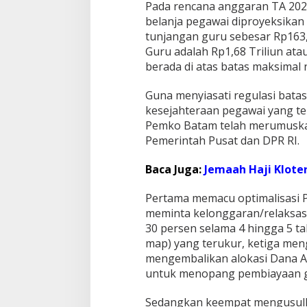
Pada rencana anggaran TA 2027,
belanja pegawai diproyeksikan 
tunjangan guru sebesar Rp163,
Guru adalah Rp1,68 Triliun ata
berada di atas batas maksimal 
Guna menyiasati regulasi bat
kesejahteraan pegawai yang t
Pemko Batam telah merumuskan
Pemerintah Pusat dan DPR RI.
Baca Juga:
Jemaah Haji Kloter
Pertama memacu optimalisasi P
meminta kelonggaran/relaksasi
30 persen selama 4 hingga 5 ta
map) yang terukur, ketiga me
mengembalikan alokasi Dana A
untuk menopang pembiayaan ga
Sedangkan keempat mengusulka