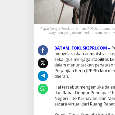
t
a
m
U
s
u
l
Rapat Dengar Pendapat Umum (RDPU) bersama Komisi
R
Widyantini yang diikuti Pemko Batam secara vi
e
l
a
BATAM, FOKUSKEPRI.COM –
P
k
menyelaraskan administrasi ke
s
sekaligus menjaga stabilitas k
a
dalam menuntaskan penataan 
s
i
Perjanjian Kerja (PPPK) kini 
B
daerah.
e
l
Hal tersebut mengemuka dalam 
a
dan Rapat Dengar Pendapat Um
n
j
Negeri Tito Karnavian, dan Me
a
secara virtual dari Ruang Rapat
P
e
Kepala Dinas Kominfo Kota Ba