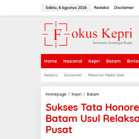
L
e
Sabtu, 8 Agustus 2026
Redaksi
Disclaimer
w
a
t
i
k
e
k
o
n
Home
Nasional
Kepri
Batam
Binta
t
e
n
Redaksi
Disclaimer
Pedoman Media Siber
Homepage
/
Kepri
/
Batam
S
u
Sukses Tata Honore
k
s
Batam Usul Relaksa
e
s
Pusat
T
a
t