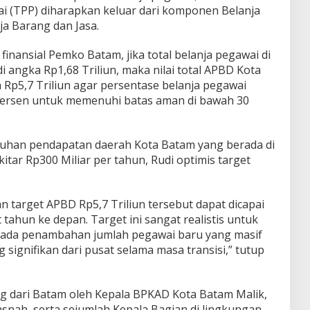
 (TPP) diharapkan keluar dari komponen Belanja
ja Barang dan Jasa.
finansial Pemko Batam, jika total belanja pegawai di
i angka Rp1,68 Triliun, maka nilai total APBD Kota
p5,7 Triliun agar persentase belanja pegawai
 persen untuk memenuhi batas aman di bawah 30
buhan pendapatan daerah Kota Batam yang berada di
kitar Rp300 Miliar per tahun, Rudi optimis target
target APBD Rp5,7 Triliun tersebut dapat dicapai
tahun ke depan. Target ini sangat realistis untuk
k ada penambahan jumlah pegawai baru yang masif
g signifikan dari pusat selama masa transisi,” tutup
sung dari Batam oleh Kepala BPKAD Kota Batam Malik,
nah, serta sejumlah Kepala Bagian di lingkungan