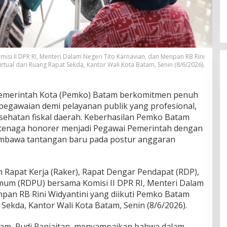
 II DPR RI, Menteri Dalam Negeri Tito Karnavian, dan Menpan RB Rini
rtual dari Ruang Rapat Sekda, Kantor Wali Kota Batam, Senin (8/6/2026).
emerintah Kota (Pemko) Batam berkomitmen penuh
pegawaian demi pelayanan publik yang profesional,
esehatan fiskal daerah. Keberhasilan Pemko Batam
tenaga honorer menjadi Pegawai Pemerintah dengan
membawa tantangan baru pada postur anggaran
Rapat Kerja (Raker), Rapat Dengar Pendapat (RDP),
um (RDPU) bersama Komisi II DPR RI, Menteri Dalam
npan RB Rini Widyantini yang diikuti Pemko Batam
 Sekda, Kantor Wali Kota Batam, Senin (8/6/2026).
tam, Rudi Panjaitan, menyampaikan bahwa dalam