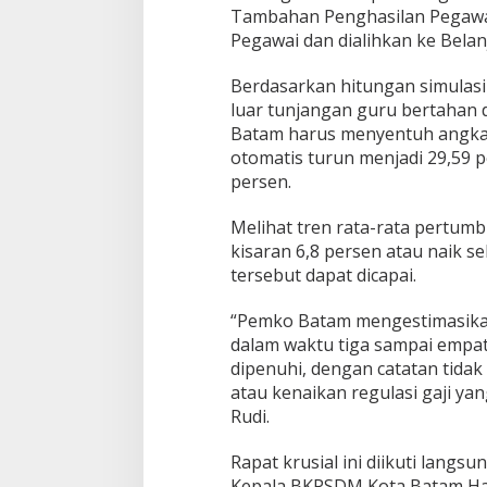
Tambahan Penghasilan Pegawai
Pegawai dan dialihkan ke Belan
Berdasarkan hitungan simulasi 
luar tunjangan guru bertahan d
Batam harus menyentuh angka R
otomatis turun menjadi 29,59
persen.
Melihat tren rata-rata pertum
kisaran 6,8 persen atau naik se
tersebut dapat dicapai.
“Pemko Batam mengestimasikan 
dalam waktu tiga sampai empat 
dipenuhi, dengan catatan tida
atau kenaikan regulasi gaji yan
Rudi.
Rapat krusial ini diikuti lang
Kepala BKPSDM Kota Batam Has