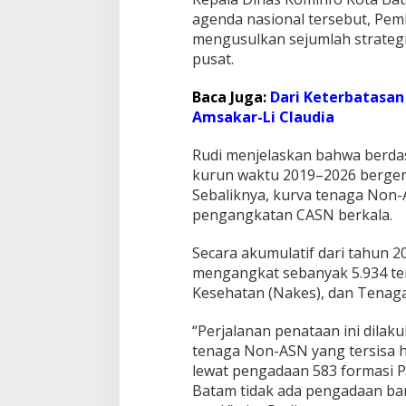
g
agenda nasional tersebut, Pem
a
w
mengusulkan sejumlah strategi
a
pusat.
i
k
Baca Juga:
Dari Keterbatasan
e
Amsakar-Li Claudia
P
u
s
Rudi menjelaskan bahwa berda
a
kurun waktu 2019–2026 bergerak
t
Sebaliknya, kurva tenaga Non-A
pengangkatan CASN berkala.
Secara akumulatif dari tahun 
mengangkat sebanyak 5.934 ten
Kesehatan (Nakes), dan Tenaga
“Perjalanan penataan ini dilak
tenaga Non-ASN yang tersisa h
lewat pengadaan 583 formasi 
Batam tidak ada pengadaan ba