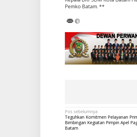
Pemko Batam. **
N
Pos sebelumnya
Teguhkan Komitmen Pelayanan Prim
a
Bimbingan Kegiatan Pimpin Apel Pag
v
Batam