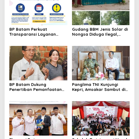
BP Batam Perkuat
Gudang BBM Jenis Solar di
Transparansi Layanan
Nongsa Diduga Ilegal,
Pertanahan, Alokasi Tanah
Diduga Menampung Solar
Reguler Segera Hadir
Kencingan Kapal
Melalui LMS
BP Batam Dukung
Panglima TNI Kunjungi
Penertiban Pemanfaatan
Kepri, Amsakar Sambut di
Ruang Laut Sesuai
Batam Sebelum Bertolak
Ketentuan Peraturan
ke Lingga
Perundang-undangan