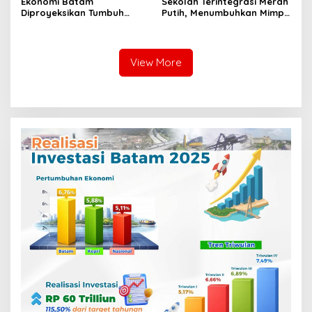
Ekonomi Batam
Sekolah Terintegrasi Merah
Diproyeksikan Tumbuh
Putih, Menumbuhkan Mimpi
hingga 7,4 Persen, Pemko
di Tanah Rempang-Galang
Naikkan Target
Pendapatan Daerah
View More