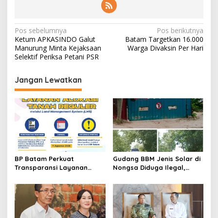
N
Pos sebelumnya
Pos berikutnya
Ketum APKASINDO Galut
Batam Targetkan 16.000
a
Manurung Minta Kejaksaan
Warga Divaksin Per Hari
v
Selektif Periksa Petani PSR
i
Jangan Lewatkan
g
a
s
i
p
o
BP Batam Perkuat
Gudang BBM Jenis Solar di
s
Transparansi Layanan
Nongsa Diduga Ilegal,
Pertanahan, Alokasi Tanah
Diduga Menampung Solar
Reguler Segera Hadir
Kencingan Kapal
Melalui LMS