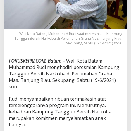
s
,
R
u
d
i
Wali Kota Batam, Muhammad Rudi saat meresmikan Kampung
G
Tangguh Bersih Narkoba di Perumahan Graha Mas, Tanjung Riau,
a
Sekupang, Sabtu (19/6/2021) sore.
u
n
g
FOKUSKEPRI.COM, Batam –
Wali Kota Batam
k
Muhammad Rudi menghadiri peresmian Kampung
a
n
Tangguh Bersih Narkoba di Perumahan Graha
G
Mas, Tanjung Riau, Sekupang, Sabtu (19/6/2021)
e
sore.
n
e
Rudi menyampaikan ribuan terimakasih atas
r
a
terselenggaranya program ini. Menurutnya,
s
kehadiran Kampung Tangguh Bersih Narkoba
i
merupakan komitmen menyelamatkan anak
S
bangsa.
e
h