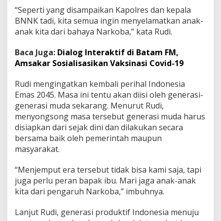
a
“Seperti yang disampaikan Kapolres dan kepala
t
BNNK tadi, kita semua ingin menyelamatkan anak-
T
anak kita dari bahaya Narkoba,” kata Rudi.
a
n
Baca Juga:
Dialog Interaktif di Batam FM,
p
a
Amsakar Sosialisasikan Vaksinasi Covid-19
N
a
Rudi mengingatkan kembali perihal Indonesia
r
Emas 2045. Masa ini tentu akan diisi oleh generasi-
k
generasi muda sekarang. Menurut Rudi,
o
b
menyongsong masa tersebut generasi muda harus
a
disiapkan dari sejak dini dan dilakukan secara
bersama baik oleh pemerintah maupun
masyarakat.
“Menjemput era tersebut tidak bisa kami saja, tapi
juga perlu peran bapak ibu. Mari jaga anak-anak
kita dari pengaruh Narkoba,” imbuhnya.
Lanjut Rudi, generasi produktif Indonesia menuju