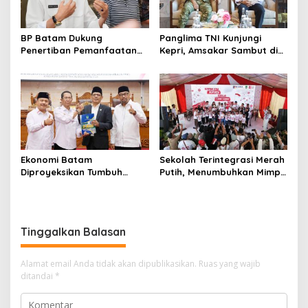
BP Batam Dukung
Panglima TNI Kunjungi
Penertiban Pemanfaatan
Kepri, Amsakar Sambut di
Ruang Laut Sesuai
Batam Sebelum Bertolak
Ketentuan Peraturan
ke Lingga
Perundang-undangan
Ekonomi Batam
Sekolah Terintegrasi Merah
Diproyeksikan Tumbuh
Putih, Menumbuhkan Mimpi
hingga 7,4 Persen, Pemko
di Tanah Rempang-Galang
Naikkan Target
Pendapatan Daerah
Tinggalkan Balasan
Alamat email Anda tidak akan dipublikasikan.
Ruas yang wajib
ditandai
*