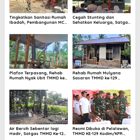
Tingkatkan Sanitasi Rumah
Cegah Stunting dan
Ibadah, Pembangunan MCK
Sehatkan Keluarga, Satgas
Mushalla Al-Hijrah
TMMD Ke-129 Kodim
Pangkalan Terap Capai 58
0313/KPR,Gelar Penyuluhan
Persen
KB Kesehatan di Pangkalan
Terap
Plafon Terpasang, Rehab
Rehab Rumah Mulyana
Rumah Nyak Ubit TMMD ke-
Sasaran TMMD ke-129
129 Capai 45 Persen
Capai 47 Persen,
Pemasangan Kusen dan
Batu Bata Rampung
Air Bersih Sebentar lagi
Resmi Dibuka di Pelalawan,
Hadir, Satgas TMMD Ke-129
TMMD KE-129 Kodim/KPR
Kodim 0313/KPR Mulai
Siap Satukan Langkah