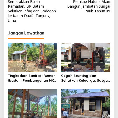
Semarakkan Bulan
Pemkab Natuna Akan
a
Ramadan, BP Batam
Bangun Jembatan Sungai
v
Salurkan Infaq dan Sodaqoh
Pauh Tahun Ini
ke Kaum Duafa Tanjung
i
Uma
g
Jangan Lewatkan
a
s
i
p
o
s
Tingkatkan Sanitasi Rumah
Cegah Stunting dan
Ibadah, Pembangunan MCK
Sehatkan Keluarga, Satgas
Mushalla Al-Hijrah
TMMD Ke-129 Kodim
Pangkalan Terap Capai 58
0313/KPR,Gelar Penyuluhan
Persen
KB Kesehatan di Pangkalan
Terap