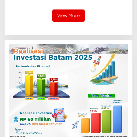
Pengeboran Sumur Bor di
Membangun Negeri dari
Pangkalan Terap
Desa
View More