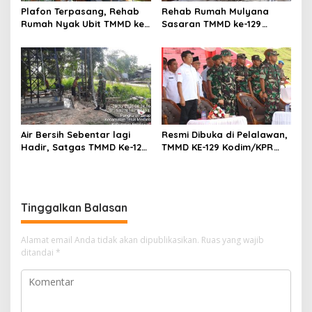
Plafon Terpasang, Rehab
Rehab Rumah Mulyana
Rumah Nyak Ubit TMMD ke-
Sasaran TMMD ke-129
129 Capai 45 Persen
Capai 47 Persen,
Pemasangan Kusen dan
Batu Bata Rampung
Air Bersih Sebentar lagi
Resmi Dibuka di Pelalawan,
Hadir, Satgas TMMD Ke-129
TMMD KE-129 Kodim/KPR
Kodim 0313/KPR Mulai
Siap Satukan Langkah
Pengeboran Sumur Bor di
Membangun Negeri dari
Pangkalan Terap
Desa
Tinggalkan Balasan
Alamat email Anda tidak akan dipublikasikan.
Ruas yang wajib
ditandai
*