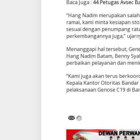
a
Baca Juga :
44 Petugas Avsec B
n
d
“Hang Nadim merupakan salah 
a
ramai, kami minta kesiapan st
r
sesuai dengan penumpang rata-r
a
H
perkembangannya juga,” ujarn
a
n
Menanggapi hal tersebut, Gen
g
Hang Nadim Batam, Benny Syah
N
perbaikan pelayanan dan menin
a
d
i
“Kami juga akan terus berkoo
m
Kepala Kantor Otoritas Banda
pelaksanaan Genose C19 di Ban