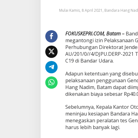
K
Mulai Kamis, 8 April 2021, Bandara Hang N
i
n
i
B
FOKUSKEPRI.COM, Batam –
i
Band
s
megantongi izin Pelaksanaan Ge
a
Perhubungan Direktorat Jend
L
AU/201/0//4/DJPU.DERP-2021 T
a
C19 di Bandar Udara.
k
u
k
Adapun ketentuan yang disebut
a
pelaksanaan penggunaan Genos
n
Hang Nadim, Batam dapat diimp
G
dikenakan biaya sebesar Rp40.0
e
n
o
Sebelumnya, Kepala Kantor Oto
s
meninjau kesiapan Bandara Ha
e
menegaskan peralatan tes Gen
d
harus lebih banyak lagi.
i
B