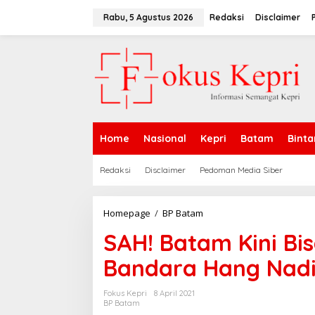
L
e
Rabu, 5 Agustus 2026
Redaksi
Disclaimer
w
a
t
i
k
e
k
o
n
Home
Nasional
Kepri
Batam
Binta
t
e
n
Redaksi
Disclaimer
Pedoman Media Siber
Homepage
/
BP Batam
S
A
SAH! Batam Kini Bi
H
!
Bandara Hang Nad
B
a
t
Fokus Kepri
8 April 2021
a
BP Batam
m