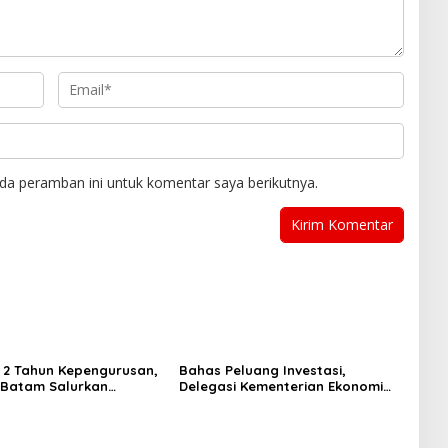
da peramban ini untuk komentar saya berikutnya.
i 2 Tahun Kepengurusan,
Bahas Peluang Investasi,
P Batam Salurkan
Delegasi Kementerian Ekonomi
 dan Kunjungi Destinasi
Taiwan Kunjungi BP Batam