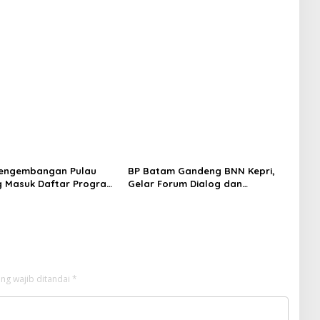
Pengembangan Pulau
BP Batam Gandeng BNN Kepri,
 Masuk Daftar Program
Gelar Forum Dialog dan
s Nasional
Penyuluhan Bahaya Narkoba
ng wajib ditandai
*