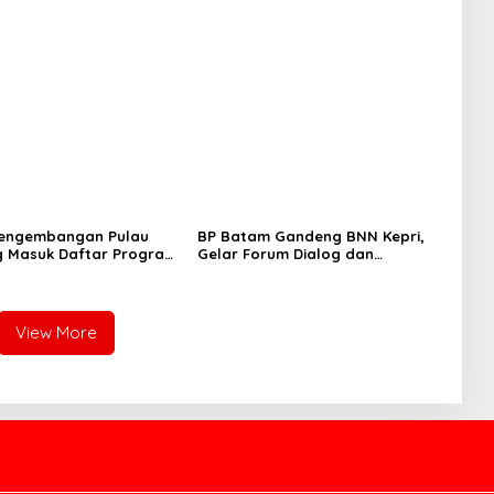
Pengembangan Pulau
BP Batam Gandeng BNN Kepri,
 Masuk Daftar Program
Gelar Forum Dialog dan
s Nasional
Penyuluhan Bahaya Narkoba
View More