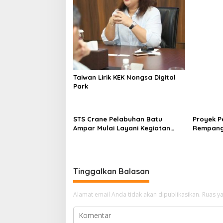
p
Wisata
o
s
Taiwan Lirik KEK Nongsa Digital
Park
STS Crane Pelabuhan Batu
Proyek 
Ampar Mulai Layani Kegiatan
Rempang
Bongkar Muat
Strategi
Tinggalkan Balasan
Alamat email Anda tidak akan dipublikasikan.
Ruas ya