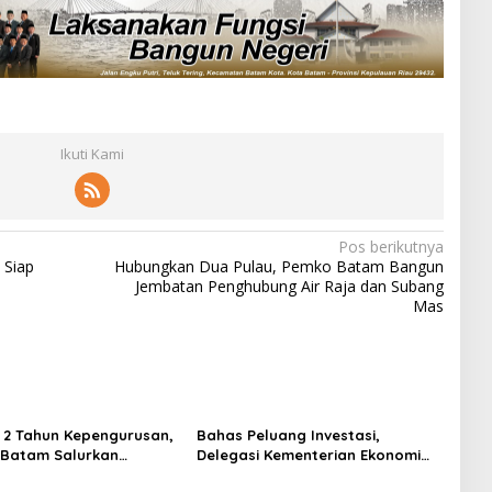
Ikuti Kami
Pos berikutnya
 Siap
Hubungkan Dua Pulau, Pemko Batam Bangun
Jembatan Penghubung Air Raja dan Subang
Mas
i 2 Tahun Kepengurusan,
Bahas Peluang Investasi,
P Batam Salurkan
Delegasi Kementerian Ekonomi
 dan Kunjungi Destinasi
Taiwan Kunjungi BP Batam