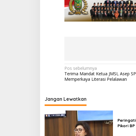
N
Pos sebelumnya
Terima Mandat Ketua JMSI, Asep SP
a
Memperkaya Literasi Pelalawan
v
i
Jangan Lewatkan
g
a
s
Peringat
Pikori B
i
Santunan