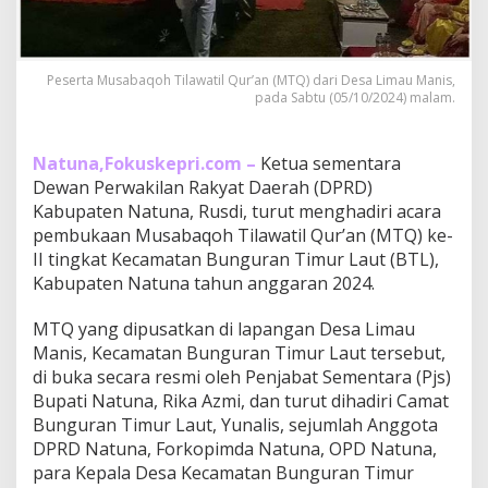
a
u
M
a
Peserta Musabaqoh Tilawatil Qur’an (MTQ) dari Desa Limau Manis,
n
pada Sabtu (05/10/2024) malam.
i
s
R
Natuna,Fokuskepri.com –
Ketua sementara
e
Dewan Perwakilan Rakyat Daerah (DPRD)
b
Kabupaten Natuna, Rusdi, turut menghadiri acara
u
t
pembukaan Musabaqoh Tilawatil Qur’an (MTQ) ke-
J
II tingkat Kecamatan Bunguran Timur Laut (BTL),
u
Kabupaten Natuna tahun anggaran 2024.
a
r
MTQ yang dipusatkan di lapangan Desa Limau
a
U
Manis, Kecamatan Bunguran Timur Laut tersebut,
m
di buka secara resmi oleh Penjabat Sementara (Pjs)
u
Bupati Natuna, Rika Azmi, dan turut dihadiri Camat
m
Bunguran Timur Laut, Yunalis, sejumlah Anggota
M
T
DPRD Natuna, Forkopimda Natuna, OPD Natuna,
Q
para Kepala Desa Kecamatan Bunguran Timur
k