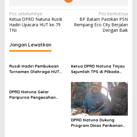
N
Pos sebelumnya
Pos berikutnya
Ketua DPRD Natuna Rusdi
BP Batam Pastikan PSN
a
Hadiri Upacara HUT ke-79
Rempang Eco City Berjalan
v
TNI
Dengan Baik
i
Jangan Lewatkan
g
a
s
Rusdi Hadiri Pembukaan
Ketua DPRD Natuna Tinjau
Turnamen Olahraga HUT
Sejumlah TPS di Pilkada
i
Kecamatan Bunguran
2024
p
Timur Laut
o
DPRD Natuna Gelar
Paripurna Pengesahan
s
APBD Natuna 2025
DPRD Natuna Dukung
Program Dinas Perikanan
untuk Kepentingan Nelayan