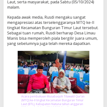
Laut, serta masyarakat, pada Sabtu (05/10/2024)
e
malam.
-
I
I
Kepada awak media, Rusdi mengaku sangat
t
mengapresiasi atas terselenggaranya MTQ ke-II
i
tingkat Kecamatan Bunguran Timur Laut tersebut.
n
Sebagai tuan rumah, Rusdi berharap Desa Limau
g
Manis bisa memperoleh piala bergilir juara umum,
k
a
yang sebelumnya juga telah mereka dapatkan.
t
B
T
L
2
0
2
4
Acara pembukaan Musabaqoh Tilawatil Qur’an
(MTQ) ke-II tingkat Kecamatan Bunguran Timur
Laut (BTL), Kabupaten Natuna tahun anggaran