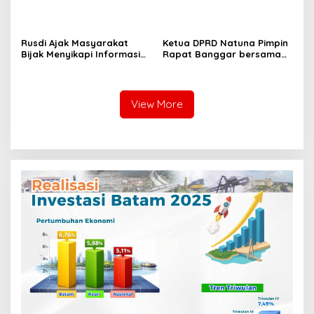
untuk Kepentingan Nelayan
Rusdi Ajak Masyarakat
Ketua DPRD Natuna Pimpin
Bijak Menyikapi Informasi
Rapat Banggar bersama
yang Beredar di Publik
TAPD untuk menyusun
RAPBD Natuna Tahun 2025
View More