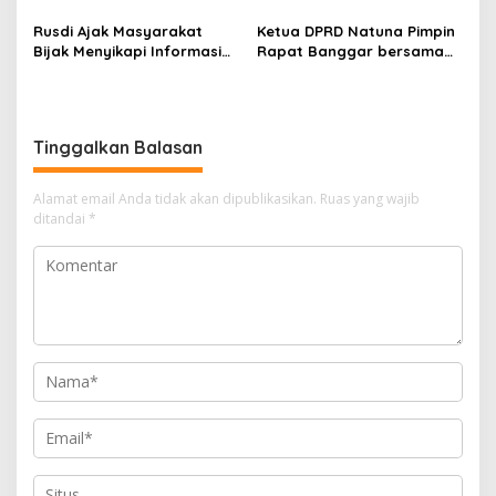
Rusdi Ajak Masyarakat
Ketua DPRD Natuna Pimpin
Bijak Menyikapi Informasi
Rapat Banggar bersama
yang Beredar di Publik
TAPD untuk menyusun
RAPBD Natuna Tahun 2025
Tinggalkan Balasan
Alamat email Anda tidak akan dipublikasikan.
Ruas yang wajib
ditandai
*