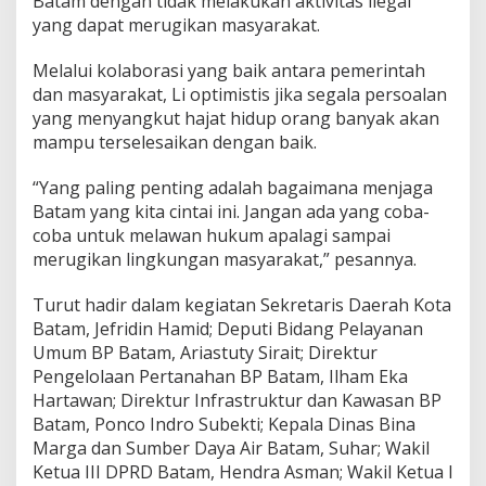
Batam dengan tidak melakukan aktivitas ilegal
A
yang dapat merugikan masyarakat.
S
P
Melalui kolaborasi yang baik antara pemerintah
e
dan masyarakat, Li optimistis jika segala persoalan
r
m
yang menyangkut hajat hidup orang banyak akan
a
mampu terselesaikan dengan baik.
t
a
“Yang paling penting adalah bagaimana menjaga
B
Batam yang kita cintai ini. Jangan ada yang coba-
a
l
coba untuk melawan hukum apalagi sampai
o
merugikan lingkungan masyarakat,” pesannya.
i
Turut hadir dalam kegiatan Sekretaris Daerah Kota
Batam, Jefridin Hamid; Deputi Bidang Pelayanan
Umum BP Batam, Ariastuty Sirait; Direktur
Pengelolaan Pertanahan BP Batam, Ilham Eka
Hartawan; Direktur Infrastruktur dan Kawasan BP
Batam, Ponco Indro Subekti; Kepala Dinas Bina
Marga dan Sumber Daya Air Batam, Suhar; Wakil
Ketua III DPRD Batam, Hendra Asman; Wakil Ketua I