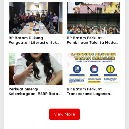
dari WSO
Bambu Betung di
Bendungan Sei Nongsa
BP Batam Dukung
BP Batam Perkuat
Penguatan Literasi untuk
Pembinaan Talenta Muda
Membangun Karakter dan
Lewat Batam Prime
Kebhinekaan Bagi Generasi
International Grassroot
Masa Depan
Football Festival 2026
Perkuat Sinergi
BP Batam Perkuat
Kelembagaan, RSBP Batam
Transparansi Layanan
dan BPOM Pastikan
Pertanahan, Alokasi Tanah
Pelayanan dan
Reguler Segera Hadir
Ketersediaan Obat Aman
Melalui LMS
View More