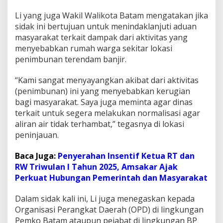
C
Li yang juga Wakil Walikota Batam mengatakan jika
l
a
sidak ini bertujuan untuk menindaklanjuti aduan
u
masyarakat terkait dampak dari aktivitas yang
d
menyebabkan rumah warga sekitar lokasi
i
penimbunan terendam banjir.
a
C
h
“Kami sangat menyayangkan akibat dari aktivitas
a
(penimbunan) ini yang menyebabkan kerugian
n
bagi masyarakat. Saya juga meminta agar dinas
d
terkait untuk segera melakukan normalisasi agar
r
a
aliran air tidak terhambat,” tegasnya di lokasi
B
peninjauan.
e
r
Baca Juga:
Penyerahan Insentif Ketua RT dan
i
RW Triwulan I Tahun 2025, Amsakar Ajak
A
t
Perkuat Hubungan Pemerintah dan Masyarakat
e
n
Dalam sidak kali ini, Li juga menegaskan kepada
s
Organisasi Perangkat Daerah (OPD) di lingkungan
i
Pemko Batam ataupun pejabat di lingkungan BP
S