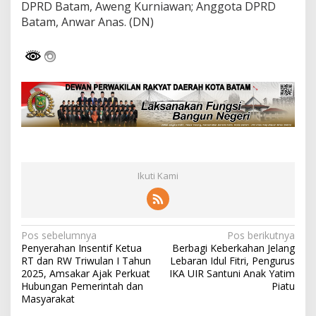
DPRD Batam, Aweng Kurniawan; Anggota DPRD
Batam, Anwar Anas. (DN)
Ikuti Kami
N
Pos sebelumnya
Pos berikutnya
Penyerahan Insentif Ketua
Berbagi Keberkahan Jelang
a
RT dan RW Triwulan I Tahun
Lebaran Idul Fitri, Pengurus
v
2025, Amsakar Ajak Perkuat
IKA UIR Santuni Anak Yatim
Hubungan Pemerintah dan
Piatu
i
Masyarakat