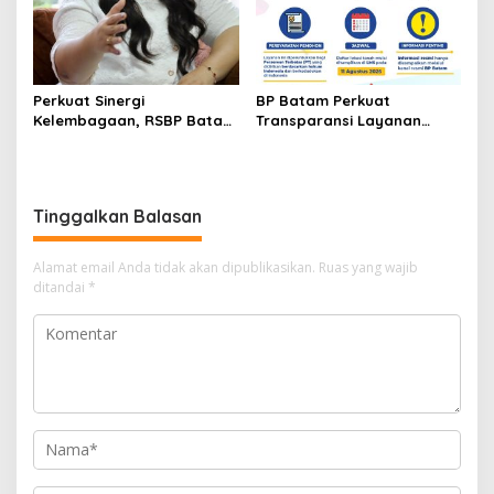
Perkuat Sinergi
BP Batam Perkuat
Kelembagaan, RSBP Batam
Transparansi Layanan
dan BPOM Pastikan
Pertanahan, Alokasi Tanah
Pelayanan dan
Reguler Segera Hadir
Ketersediaan Obat Aman
Melalui LMS
Tinggalkan Balasan
Alamat email Anda tidak akan dipublikasikan.
Ruas yang wajib
ditandai
*