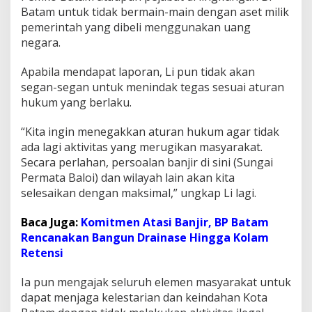
e
Batam untuk tidak bermain-main dengan aset milik
r
pemerintah yang dibeli menggunakan uang
i
negara.
u
s
Apabila mendapat laporan, Li pun tidak akan
A
k
segan-segan untuk menindak tegas sesuai aturan
t
hukum yang berlaku.
i
v
“Kita ingin menegakkan aturan hukum agar tidak
i
ada lagi aktivitas yang merugikan masyarakat.
t
a
Secara perlahan, persoalan banjir di sini (Sungai
s
Permata Baloi) dan wilayah lain akan kita
P
selesaikan dengan maksimal,” ungkap Li lagi.
e
n
Baca Juga:
Komitmen Atasi Banjir, BP Batam
i
m
Rencanakan Bangun Drainase Hingga Kolam
b
Retensi
u
n
Ia pun mengajak seluruh elemen masyarakat untuk
a
dapat menjaga kelestarian dan keindahan Kota
n
D