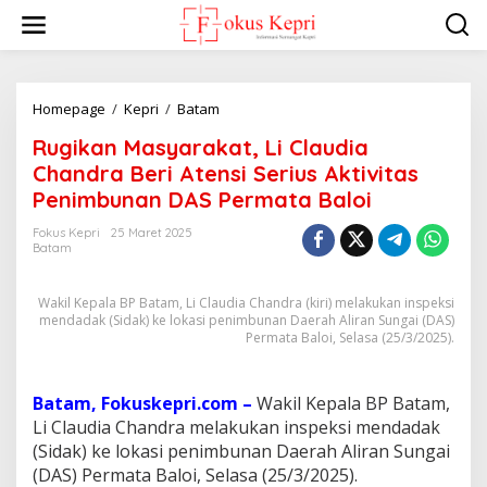
L
e
w
a
t
i
Homepage
/
Kepri
/
Batam
R
k
u
Rugikan Masyarakat, Li Claudia
e
g
k
i
Chandra Beri Atensi Serius Aktivitas
o
k
Penimbunan DAS Permata Baloi
n
a
t
n
Fokus Kepri
25 Maret 2025
e
M
Batam
n
a
s
Wakil Kepala BP Batam, Li Claudia Chandra (kiri) melakukan inspeksi
y
mendadak (Sidak) ke lokasi penimbunan Daerah Aliran Sungai (DAS)
a
Permata Baloi, Selasa (25/3/2025).
r
a
k
Batam, Fokuskepri.com –
Wakil Kepala BP Batam,
a
t
Li Claudia Chandra melakukan inspeksi mendadak
,
(Sidak) ke lokasi penimbunan Daerah Aliran Sungai
L
(DAS) Permata Baloi, Selasa (25/3/2025).
i