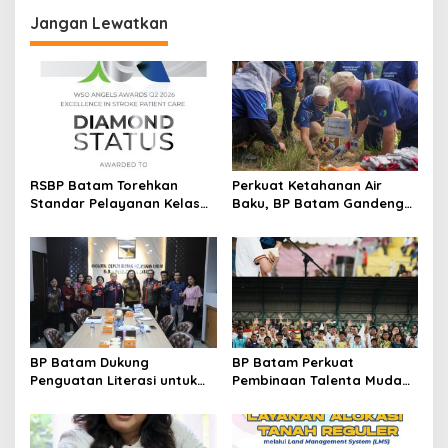
g
Jangan Lewatkan
a
s
i
p
o
s
RSBP Batam Torehkan
Perkuat Ketahanan Air
Standar Pelayanan Kelas
Baku, BP Batam Gandeng
Dunia, Raih Diamond Status
Mc Dermott Tanam 400
dari WSO
Bambu Betung di
Bendungan Sei Nongsa
BP Batam Dukung
BP Batam Perkuat
Penguatan Literasi untuk
Pembinaan Talenta Muda
Membangun Karakter dan
Lewat Batam Prime
Kebhinekaan Bagi Generasi
International Grassroot
Masa Depan
Football Festival 2026