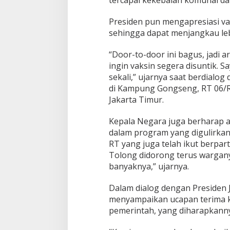
e
c
a
Presiden pun mengapresiasi va
r
sehingga dapat menjangkau leb
a
v
“Door-to-door ini bagus, jadi 
i
ingin vaksin segera disuntik. 
r
t
sekali,” ujarnya saat berdialo
u
di Kampung Gongseng, RT 06/R
a
Jakarta Timur.
l
Kepala Negara juga berharap a
dalam program yang digulirkan 
RT yang juga telah ikut berpar
Tolong didorong terus wargany
banyaknya,” ujarnya.
Dalam dialog dengan Presiden 
menyampaikan ucapan terima ka
pemerintah, yang diharapkanny