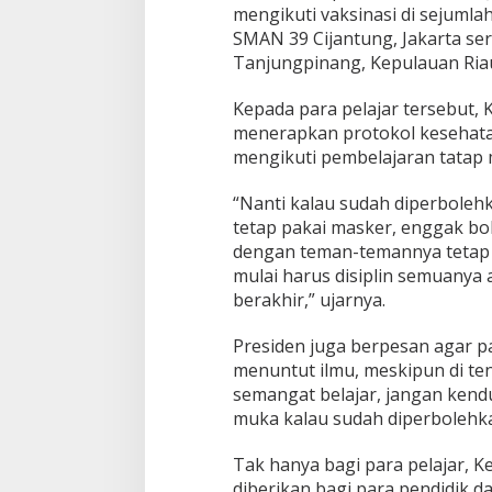
mengikuti vaksinasi di sejumla
SMAN 39 Cijantung, Jakarta se
Tanjungpinang, Kepulauan Ria
Kepada para pelajar tersebut, 
menerapkan protokol kesehata
mengikuti pembelajaran tatap
“Nanti kalau sudah diperbolehk
tetap pakai masker, enggak bole
dengan teman-temannya tetap ja
mulai harus disiplin semuanya
berakhir,” ujarnya.
Presiden juga berpesan agar p
menuntut ilmu, meskipun di te
semangat belajar, jangan kendu
muka kalau sudah diperbolehka
Tak hanya bagi para pelajar, 
diberikan bagi para pendidik d