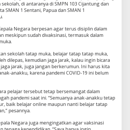
h sekolah, di antaranya di SMPN 103 Cijantung dan
rta SMAN 1 Sentani, Papua dan SMAN 1
u.
Kepala Negara berpesan agar terus disiplin dalam
n meskipun sudah divaksinasi, termasuk dalam
 muka.
an sekolah tatap muka, belajar tatap tatap muka,
h dilepas, kemudian jaga jarak, kalau ingin bicara
ga jarak, juga jangan berkerumun. Ini harus kita
 anak-anakku, karena pandemi COVID-19 ini belum
ara pelajar tersebut tetap bersemangat dalam
ngah pandemi saat ini. “Semuanya anak-anakku tetap
r, baik belajar online maupun nanti belajar tatap
n,” pesannya.
Kepala Negara juga mengingatkan agar vaksinasi
an tenaga kependidikan. “Saya hanya ingin