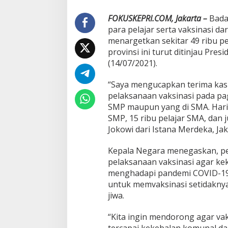
r
t
FOKUSKEPRI.COM, Jakarta –
Bada
a
d
para pelajar serta vaksinasi d
a
menargetkan sekitar 49 ribu pe
n
provinsi ini turut ditinjau Pres
P
(14/07/2021).
e
l
a
“Saya mengucapkan terima kasi
k
pelaksanaan vaksinasi pada pag
s
SMP maupun yang di SMA. Hari in
a
SMP, 15 ribu pelajar SMA, dan j
n
Jokowi dari Istana Merdeka, Jak
a
V
a
Kepala Negara menegaskan, pe
k
pelaksanaan vaksinasi agar ke
s
menghadapi pandemi COVID-19 
i
untuk memvaksinasi setidaknya
n
a
jiwa.
s
i
“Kita ingin mendorong agar vak
S
tercapai kekebalan komunal dan 