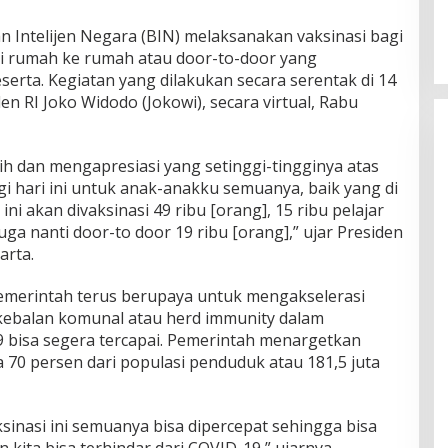
n Intelijen Negara (BIN) melaksanakan vaksinasi bagi
ari rumah ke rumah atau door-to-door yang
serta. Kegiatan yang dilakukan secara serentak di 14
iden RI Joko Widodo (Jokowi), secara virtual, Rabu
h dan mengapresiasi yang setinggi-tingginya atas
i hari ini untuk anak-anakku semuanya, baik yang di
i akan divaksinasi 49 ribu [orang], 15 ribu pelajar
uga nanti door-to door 19 ribu [orang],” ujar Presiden
arta.
merintah terus berupaya untuk mengakselerasi
kebalan komunal atau herd immunity dalam
bisa segera tercapai. Pemerintah menargetkan
 70 persen dari populasi penduduk atau 181,5 juta
sinasi ini semuanya bisa dipercepat sehingga bisa
kita bisa terhindar dari COVID-19,” ujarnya.