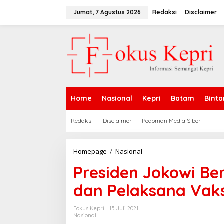
L
e
Jumat, 7 Agustus 2026
Redaksi
Disclaimer
w
a
t
i
k
e
k
o
n
Home
Nasional
Kepri
Batam
Binta
t
e
n
Redaksi
Disclaimer
Pedoman Media Siber
Homepage
/
Nasional
P
r
Presiden Jokowi Be
e
s
dan Pelaksana Vaks
i
d
e
Fokus Kepri
15 Juli 2021
n
Nasional
J