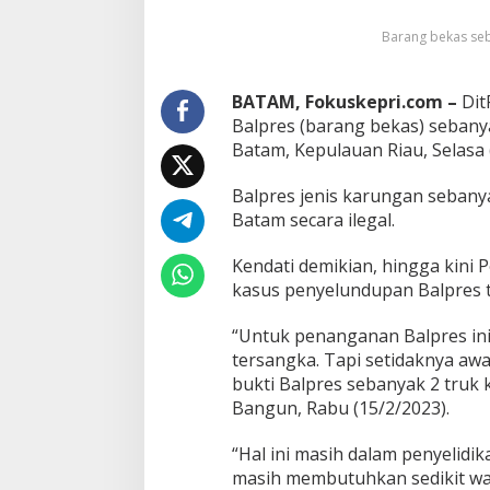
i
Barang bekas seba
U
n
g
k
BATAM, Fokuskepri.com –
Dit
a
Balpres (barang bekas) sebanya
p
Batam, Kepulauan Riau, Selasa 
P
e
Balpres jenis karungan sebany
n
y
Batam secara ilegal.
e
l
Kendati demikian, hingga kini 
u
kasus penyelundupan Balpres t
n
d
“Untuk penanganan Balpres in
u
p
tersangka. Tapi setidaknya a
a
bukti Balpres sebanyak 2 truk 
n
Bangun, Rabu (15/2/2023).
B
a
“Hal ini masih dalam penyelidi
l
p
masih membutuhkan sedikit wa