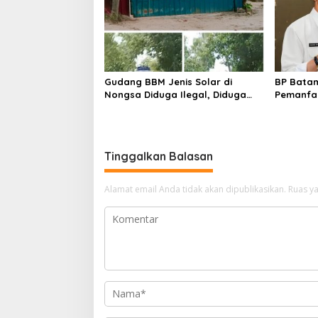
Gudang BBM Jenis Solar di
BP Batam
Nongsa Diduga Ilegal, Diduga
Pemanfaa
Menampung Solar Kencingan
Ketentua
Kapal
undanga
Tinggalkan Balasan
Alamat email Anda tidak akan dipublikasikan.
Ruas ya