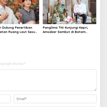
 Dukung Penertiban
Panglima TNI Kunjungi Kepri,
tan Ruang Laut Sesuai
Amsakar Sambut di Batam
n Peraturan Perundang-
Sebelum Bertolak ke Lingga
n
ng wajib ditandai
*