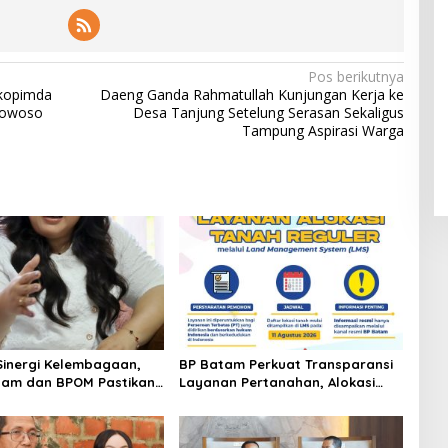
Pos berikutnya
kopimda
Daeng Ganda Rahmatullah Kunjungan Kerja ke
ndowoso
Desa Tanjung Setelung Serasan Sekaligus
Tampung Aspirasi Warga
Sinergi Kelembagaan,
BP Batam Perkuat Transparansi
tam dan BPOM Pastikan
Layanan Pertanahan, Alokasi
n dan Ketersediaan
Tanah Reguler Segera Hadir
an
Melalui LMS