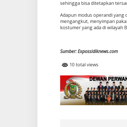
r
sehingga bisa ditetapkan ters
e
s
Adapun modus operandi yang d
2
mengangkut, menyimpan pakaia
T
r
kostumer yang ada di wilayah 
u
k
K
o
Sumber: Expossidiknews.com
n
t
a
10 total views
i
n
e
r
d
i
B
a
t
a
m