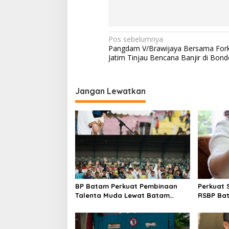
N
Pos sebelumnya
Pangdam V/Brawijaya Bersama For
a
Jatim Tinjau Bencana Banjir di Bo
v
i
Jangan Lewatkan
g
a
s
i
p
o
s
BP Batam Perkuat Pembinaan
Perkuat 
Talenta Muda Lewat Batam
RSBP Ba
Prime International Grassroot
Pelayana
Football Festival 2026
Obat Am