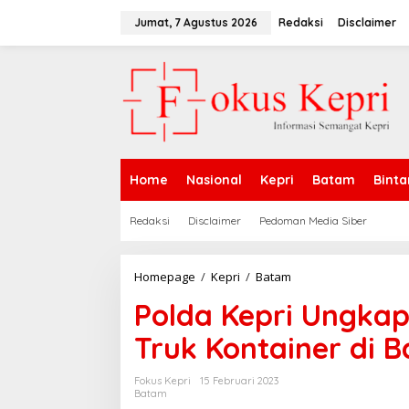
L
e
Jumat, 7 Agustus 2026
Redaksi
Disclaimer
w
a
t
i
k
e
k
o
n
Home
Nasional
Kepri
Batam
Binta
t
e
n
Redaksi
Disclaimer
Pedoman Media Siber
Homepage
/
Kepri
/
Batam
P
o
Polda Kepri Ungkap
l
d
Truk Kontainer di 
a
K
e
Fokus Kepri
15 Februari 2023
p
Batam
r