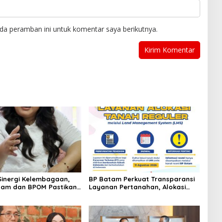
da peramban ini untuk komentar saya berikutnya.
Sinergi Kelembagaan,
BP Batam Perkuat Transparansi
tam dan BPOM Pastikan
Layanan Pertanahan, Alokasi
n dan Ketersediaan
Tanah Reguler Segera Hadir
an
Melalui LMS