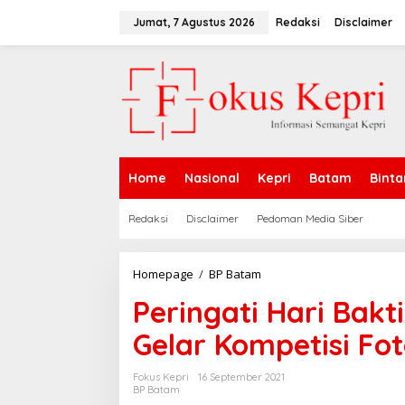
L
e
Jumat, 7 Agustus 2026
Redaksi
Disclaimer
w
a
t
i
k
e
k
o
n
Home
Nasional
Kepri
Batam
Binta
t
e
n
Redaksi
Disclaimer
Pedoman Media Siber
Homepage
/
BP Batam
P
e
Peringati Hari Bak
r
i
Gelar Kompetisi Fot
n
g
a
Fokus Kepri
16 September 2021
t
BP Batam
i