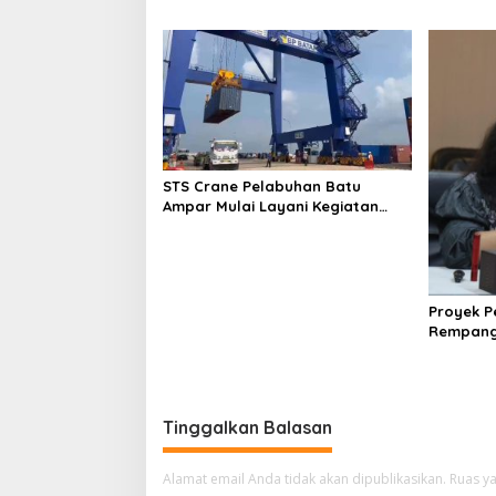
STS Crane Pelabuhan Batu
Ampar Mulai Layani Kegiatan
Bongkar Muat
Proyek 
Rempang
Strategi
Tinggalkan Balasan
Alamat email Anda tidak akan dipublikasikan.
Ruas ya