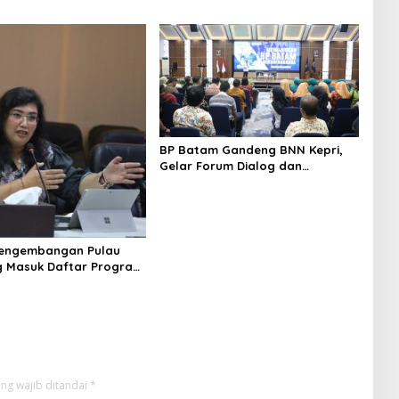
BP Batam Gandeng BNN Kepri,
Gelar Forum Dialog dan
Penyuluhan Bahaya Narkoba
Pengembangan Pulau
 Masuk Daftar Program
s Nasional
ng wajib ditandai
*