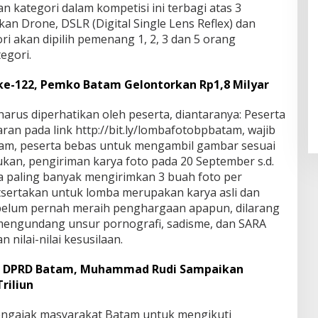
n kategori dalam kompetisi ini terbagi atas 3
an Drone, DSLR (Digital Single Lens Reflex) dan
ri akan dipilih pemenang 1, 2, 3 dan 5 orang
egori.
e-122, Pemko Batam Gelontorkan Rp1,8 Milyar
arus diperhatikan oleh peserta, diantaranya: Peserta
ran pada link http://bit.ly/lombafotobpbatam, wajib
am, peserta bebas untuk mengambil gambar sesuai
kan, pengiriman karya foto pada 20 September s.d.
ta paling banyak mengirimkan 3 buah foto per
utsertakan untuk lomba merupakan karya asli dan
a, belum pernah meraih penghargaan apapun, dilarang
mengundang unsur pornografi, sadisme, dan SARA
nilai-nilai kesusilaan.
di DPRD Batam, Muhammad Rudi Sampaikan
riliun
engajak masyarakat Batam untuk mengikuti