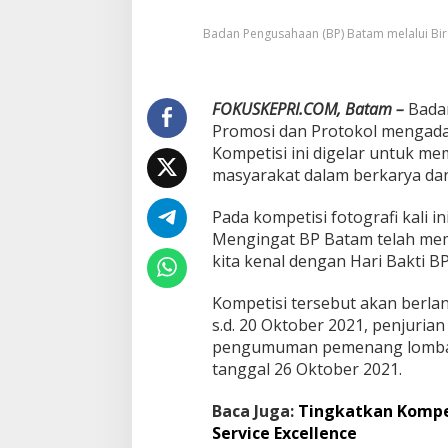
H
Badan Pengusahaan (BP) Batam melalui Bir
a
r
i
B
FOKUSKEPRI.COM, Batam –
a
Badan
k
Promosi dan Protokol mengada
t
Kompetisi ini digelar untuk m
i
masyarakat dalam berkarya dan 
k
e
Pada kompetisi fotografi kali 
-
5
Mengingat BP Batam telah me
0
kita kenal dengan Hari Bakti B
T
a
Kompetisi tersebut akan berla
h
s.d. 20 Oktober 2021, penjuria
u
n
pengumuman pemenang lomba d
,
tanggal 26 Oktober 2021.
B
P
Baca Juga:
Tingkatkan Kompe
B
Service Excellence
a