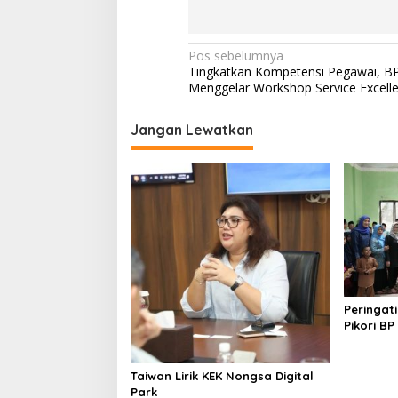
N
Pos sebelumnya
Tingkatkan Kompetensi Pegawai, B
a
Menggelar Workshop Service Excell
v
i
Jangan Lewatkan
g
a
s
i
p
o
s
Peringat
Pikori B
Santunan
Wisata
Taiwan Lirik KEK Nongsa Digital
Park