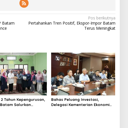
Pos berikutnya
P Batam
Pertahankan Tren Positif, Ekspor-Impor Batam
ence
Terus Meningkat
i 2 Tahun Kepengurusan,
Bahas Peluang Investasi,
P Batam Salurkan
Delegasi Kementerian Ekonomi
 dan Kunjungi Destinasi
Taiwan Kunjungi BP Batam