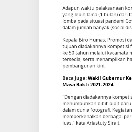
t
a
Adapun waktu pelaksanaan komp
m
yang lebih lama (1 bulan) dar
G
lomba pada situasi pandemi Co
e
dalam jumlah banyak (social dis
l
a
r
Kepala Biro Humas, Promosi da
K
tujuan diadakannya kompetisi 
o
ke 50 tahun melalui kacamata 
m
tersedia, serta menampilkan h
p
e
pembangunan kini.
t
i
Baca Juga:
Wakil Gubernur Ke
s
Masa Bakti 2021-2024
i
F
o
“Dengan diadakannya kompetisi 
t
menumbuhkan bibit-bibit baru
o
dalam dunia fotografi. Kegiata
g
memperkenalkan berbagai per
r
luas,” kata Ariastuty Sirait.
a
f