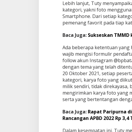
i
Lebih lanjut, Tuty menyampaika
I
kategori, yakni foto menggunak
n
Smartphone. Dari setiap katego
f
pemenang favorit pada tiap kat
r
a
s
Baca Juga:
Sukseskan TMMD k
t
r
Ada beberapa ketentuan yang h
u
wajib mengisi formulir pendafta
k
t
follow akun Instagram @bpbat
u
dengan tema yang telah ditentu
r
20 Oktober 2021, setiap peser
kategori, karya foto yang diik
milik sendiri, tidak direkayas
mengirimkan karya foto yang 
serta yang bertentangan dengan 
Baca Juga:
Rapat Paripurna 
Rancangan APBD 2022 Rp 3,4 T
Dalam kesempatan ini, Tuty m