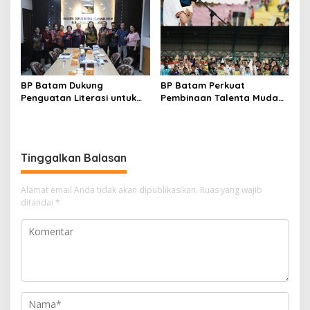
Bendungan Sei Nongsa
BP Batam Dukung
BP Batam Perkuat
Penguatan Literasi untuk
Pembinaan Talenta Muda
Membangun Karakter dan
Lewat Batam Prime
Kebhinekaan Bagi Generasi
International Grassroot
Masa Depan
Football Festival 2026
Tinggalkan Balasan
Alamat email Anda tidak akan dipublikasikan.
Ruas yang wajib
ditandai
*