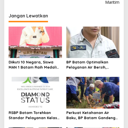
Maritim
i
g
Jangan Lewatkan
a
s
i
p
o
s
Diikuti 10 Negara, Siswa
BP Batam Optimalkan
MAN 1 Batam Raih Medali
Pelayanan Air Bersih,
Emas di Kejuaraan
Masyarakat Diimbau
Taekwondo Internasional
Gunakan Air Secara Bijak
Singapura
RSBP Batam Torehkan
Perkuat Ketahanan Air
Standar Pelayanan Kelas
Baku, BP Batam Gandeng
Dunia, Raih Diamond Status
Mc Dermott Tanam 400
dari WSO
Bambu Betung di