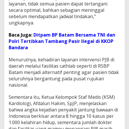
layanan, tidak semua pasien dapat tertangani
a
secara optimal, bahkan sebagian meninggal
n
A
sebelum mendapatkan jadwal tindakan,”
n
ungkapnya.
a
k
Baca Juga:
Ditpam BP Batam Bersama TNI dan
d
Polri Tertibkan Tambang Pasir Ilegal di KKOP
a
n
Bandara
D
e
Menurutnya, kehadiran layanan intervensi PJB di
w
daerah melalui fasilitas cathlab seperti di RSBP
a
Batam menjadi alternatif penting agar pasien tidak
s
a
seluruhnya bergantung pada pusat rujukan
T
nasional.
a
n
Sementara itu, Ketua Kelompok Staf Medis (KSM)
p
Kardiologi, Afdalun Hakim, SpJP, menjelaskan
a
B
bahwa angka kejadian penyakit jantung bawaan di
e
Indonesia berkisar antara 8 hingga 10 kasus per
d
1.000 kelahiran hidup, sementara jumlah dokter
a
dan fasilitas yang mampu menangani PJB masih