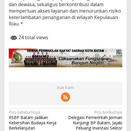
dan dewasa, sekaligus berkontribusi dalam
memperluas akses layanan dan menurunkan risiko
keterlambatan penanganan di wilayah Kepulauan
Riau. *
24 total views
Ikuti Kami
N
Pos sebelumnya
Pos berikutnya
RSBP Batam Jadikan
Delegasi Pemerintah Jerman
a
Kebersihan Budaya Kerja
Kunjungi BP Batam, Jajaki
v
Berkelanjutan
Peluang Investasi Sektor