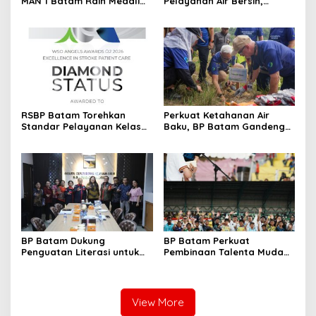
MAN 1 Batam Raih Medali
Pelayanan Air Bersih,
Emas di Kejuaraan
Masyarakat Diimbau
Taekwondo Internasional
Gunakan Air Secara Bijak
Singapura
RSBP Batam Torehkan
Perkuat Ketahanan Air
Standar Pelayanan Kelas
Baku, BP Batam Gandeng
Dunia, Raih Diamond Status
Mc Dermott Tanam 400
dari WSO
Bambu Betung di
Bendungan Sei Nongsa
BP Batam Dukung
BP Batam Perkuat
Penguatan Literasi untuk
Pembinaan Talenta Muda
Membangun Karakter dan
Lewat Batam Prime
Kebhinekaan Bagi Generasi
International Grassroot
Masa Depan
Football Festival 2026
View More