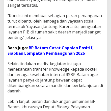
h
T
sangat terbatas.
e
r
“Kondisi ini membuat sebagian peran penanganan
b
turut dibantu oleh lembaga dan yayasan sosial,
u
termasuk Yayasan Jantung. Karena itu, penguatan
k
a
layanan PJB di rumah sakit daerah menjadi sangat
penting,” jelasnya.
Baca Juga:
BP Batam Catat Capaian Positif,
Siapkan Lompatan Pembangunan 2026
Selain tindakan medis, kegiatan ini juga
menekankan transfer knowledge kepada dokter
dan tenaga kesehatan internal RSBP Batam agar
layanan penyakit jantung bawaan dapat
dikembangkan secara mandiri dan berkelanjutan di
daerah.
Lebih lanjut, peran dan dukungan pimpinan BP
Batam, khususnya Deputi Bidang Pelayanan