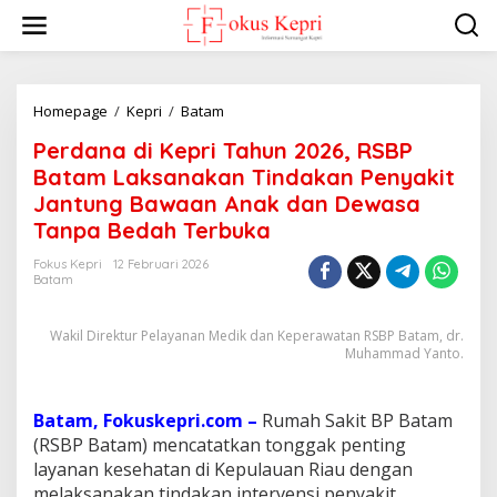
L
e
w
a
t
i
Homepage
/
Kepri
/
Batam
P
k
e
Perdana di Kepri Tahun 2026, RSBP
e
r
k
d
Batam Laksanakan Tindakan Penyakit
o
a
Jantung Bawaan Anak dan Dewasa
n
n
Tanpa Bedah Terbuka
t
a
e
d
Fokus Kepri
12 Februari 2026
n
i
Batam
K
e
p
Wakil Direktur Pelayanan Medik dan Keperawatan RSBP Batam, dr.
r
Muhammad Yanto.
i
T
a
Batam, Fokuskepri.com –
Rumah Sakit BP Batam
h
(RSBP Batam) mencatatkan tonggak penting
u
layanan kesehatan di Kepulauan Riau dengan
n
2
melaksanakan tindakan intervensi penyakit