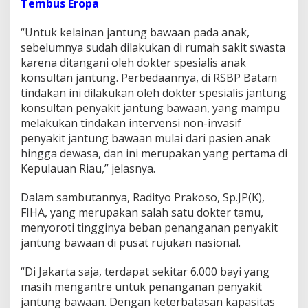
Tembus Eropa
n
d
“Untuk kelainan jantung bawaan pada anak,
a
sebelumnya sudah dilakukan di rumah sakit swasta
k
a
karena ditangani oleh dokter spesialis anak
n
konsultan jantung. Perbedaannya, di RSBP Batam
P
tindakan ini dilakukan oleh dokter spesialis jantung
e
konsultan penyakit jantung bawaan, yang mampu
n
y
melakukan tindakan intervensi non-invasif
a
penyakit jantung bawaan mulai dari pasien anak
k
hingga dewasa, dan ini merupakan yang pertama di
i
Kepulauan Riau,” jelasnya.
t
J
a
Dalam sambutannya, Radityo Prakoso, Sp.JP(K),
n
FIHA, yang merupakan salah satu dokter tamu,
t
menyoroti tingginya beban penanganan penyakit
u
jantung bawaan di pusat rujukan nasional.
n
g
B
“Di Jakarta saja, terdapat sekitar 6.000 bayi yang
a
masih mengantre untuk penanganan penyakit
w
jantung bawaan. Dengan keterbatasan kapasitas
a