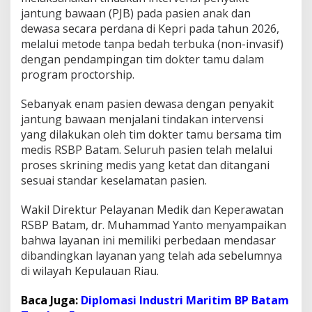
0
jantung bawaan (PJB) pada pasien anak dan
2
dewasa secara perdana di Kepri pada tahun 2026,
6
melalui metode tanpa bedah terbuka (non-invasif)
,
dengan pendampingan tim dokter tamu dalam
R
S
program proctorship.
B
P
Sebanyak enam pasien dewasa dengan penyakit
B
jantung bawaan menjalani tindakan intervensi
a
yang dilakukan oleh tim dokter tamu bersama tim
t
a
medis RSBP Batam. Seluruh pasien telah melalui
m
proses skrining medis yang ketat dan ditangani
L
sesuai standar keselamatan pasien.
a
k
Wakil Direktur Pelayanan Medik dan Keperawatan
s
a
RSBP Batam, dr. Muhammad Yanto menyampaikan
n
bahwa layanan ini memiliki perbedaan mendasar
a
dibandingkan layanan yang telah ada sebelumnya
k
di wilayah Kepulauan Riau.
a
n
T
Baca Juga:
Diplomasi Industri Maritim BP Batam
i