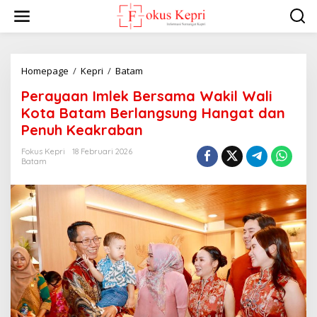
L
e
w
a
t
i
Homepage
/
Kepri
/
Batam
P
k
e
Perayaan Imlek Bersama Wakil Wali
e
r
k
a
Kota Batam Berlangsung Hangat dan
o
y
Penuh Keakraban
n
a
t
a
Fokus Kepri
18 Februari 2026
e
n
Batam
n
I
m
l
e
k
B
e
r
s
a
m
a