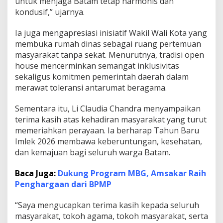
untuk menjaga Batam tetap harmonis dan
a
kondusif,” ujarnya.
n
Ia juga mengapresiasi inisiatif Wakil Wali Kota yang
membuka rumah dinas sebagai ruang pertemuan
masyarakat tanpa sekat. Menurutnya, tradisi open
house mencerminkan semangat inklusivitas
sekaligus komitmen pemerintah daerah dalam
merawat toleransi antarumat beragama.
Sementara itu, Li Claudia Chandra menyampaikan
terima kasih atas kehadiran masyarakat yang turut
memeriahkan perayaan. Ia berharap Tahun Baru
Imlek 2026 membawa keberuntungan, kesehatan,
dan kemajuan bagi seluruh warga Batam.
Baca Juga:
Dukung Program MBG, Amsakar Raih
Penghargaan dari BPMP
“Saya mengucapkan terima kasih kepada seluruh
masyarakat, tokoh agama, tokoh masyarakat, serta