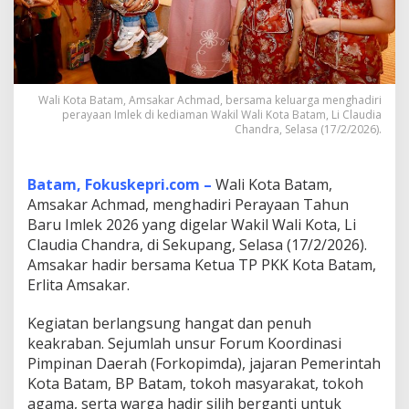
W
a
k
i
l
W
Wali Kota Batam, Amsakar Achmad, bersama keluarga menghadiri
a
perayaan Imlek di kediaman Wakil Wali Kota Batam, Li Claudia
l
Chandra, Selasa (17/2/2026).
i
K
o
Batam, Fokuskepri.com –
Wali Kota Batam,
t
Amsakar Achmad, menghadiri Perayaan Tahun
a
Baru Imlek 2026 yang digelar Wakil Wali Kota, Li
B
a
Claudia Chandra, di Sekupang, Selasa (17/2/2026).
t
Amsakar hadir bersama Ketua TP PKK Kota Batam,
a
Erlita Amsakar.
m
B
Kegiatan berlangsung hangat dan penuh
e
r
keakraban. Sejumlah unsur Forum Koordinasi
l
Pimpinan Daerah (Forkopimda), jajaran Pemerintah
a
Kota Batam, BP Batam, tokoh masyarakat, tokoh
n
agama, serta warga hadir silih berganti untuk
g