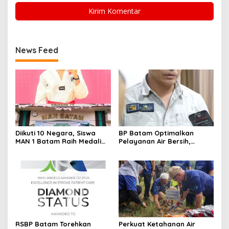
News Feed
Diikuti 10 Negara, Siswa
BP Batam Optimalkan
MAN 1 Batam Raih Medali
Pelayanan Air Bersih,
Emas di Kejuaraan
Masyarakat Diimbau
Taekwondo Internasional
Gunakan Air Secara Bijak
Singapura
RSBP Batam Torehkan
Perkuat Ketahanan Air