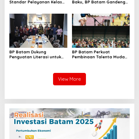
Standar Pelayanan Kelas
Baku, BP Batam Gandeng
Dunia, Raih Diamond Status
Mc Dermott Tanam 400
dari WSO
Bambu Betung di
Bendungan Sei Nongsa
BP Batam Dukung
BP Batam Perkuat
Penguatan Literasi untuk
Pembinaan Talenta Muda
Membangun Karakter dan
Lewat Batam Prime
Kebhinekaan Bagi Generasi
International Grassroot
Masa Depan
Football Festival 2026
View More