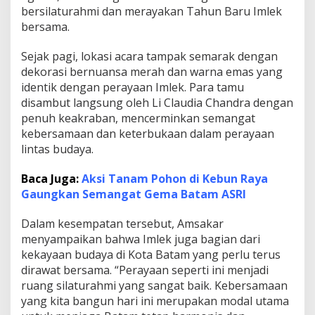
bersilaturahmi dan merayakan Tahun Baru Imlek
s
u
bersama.
n
g
Sejak pagi, lokasi acara tampak semarak dengan
H
dekorasi bernuansa merah dan warna emas yang
a
identik dengan perayaan Imlek. Para tamu
n
g
disambut langsung oleh Li Claudia Chandra dengan
a
penuh keakraban, mencerminkan semangat
t
kebersamaan dan keterbukaan dalam perayaan
d
lintas budaya.
a
n
P
Baca Juga:
Aksi Tanam Pohon di Kebun Raya
e
Gaungkan Semangat Gema Batam ASRI
n
u
Dalam kesempatan tersebut, Amsakar
h
menyampaikan bahwa Imlek juga bagian dari
K
e
kekayaan budaya di Kota Batam yang perlu terus
a
dirawat bersama. “Perayaan seperti ini menjadi
k
ruang silaturahmi yang sangat baik. Kebersamaan
r
yang kita bangun hari ini merupakan modal utama
a
b