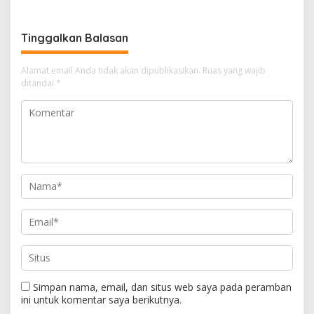
Kebhinekaan Bagi Generasi
International Grassroot
Masa Depan
Football Festival 2026
Tinggalkan Balasan
Alamat email Anda tidak akan dipublikasikan.
Ruas yang wajib
ditandai
*
Simpan nama, email, dan situs web saya pada peramban
ini untuk komentar saya berikutnya.