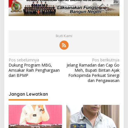
Ikuti Kami
N
Pos sebelumnya
Pos berikutnya
Dukung Program MBG,
Jelang Ramadan dan Cap Go
a
Amsakar Raih Penghargaan
Meh, Bupati Bintan Ajak
v
dari BPMP
Forkopimda Perkuat Sinergi
dan Pengawasan
i
g
Jangan Lewatkan
a
s
i
p