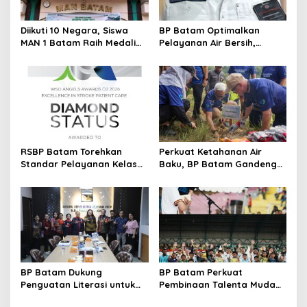
o
s
Diikuti 10 Negara, Siswa
BP Batam Optimalkan
MAN 1 Batam Raih Medali
Pelayanan Air Bersih,
Emas di Kejuaraan
Masyarakat Diimbau
Taekwondo Internasional
Gunakan Air Secara Bijak
Singapura
RSBP Batam Torehkan
Perkuat Ketahanan Air
Standar Pelayanan Kelas
Baku, BP Batam Gandeng
Dunia, Raih Diamond Status
Mc Dermott Tanam 400
dari WSO
Bambu Betung di
Bendungan Sei Nongsa
BP Batam Dukung
BP Batam Perkuat
Penguatan Literasi untuk
Pembinaan Talenta Muda
Membangun Karakter dan
Lewat Batam Prime