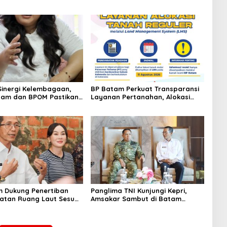
Sinergi Kelembagaan,
BP Batam Perkuat Transparansi
tam dan BPOM Pastikan
Layanan Pertanahan, Alokasi
n dan Ketersediaan
Tanah Reguler Segera Hadir
an
Melalui LMS
 Dukung Penertiban
Panglima TNI Kunjungi Kepri,
tan Ruang Laut Sesuai
Amsakar Sambut di Batam
n Peraturan Perundang-
Sebelum Bertolak ke Lingga
n