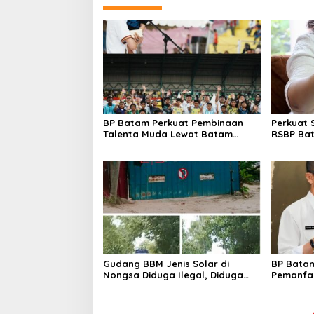
BP Batam Perkuat Pembinaan
Perkuat 
Talenta Muda Lewat Batam
RSBP Ba
Prime International Grassroot
Pelayana
Football Festival 2026
Obat Am
Gudang BBM Jenis Solar di
BP Batam
Nongsa Diduga Ilegal, Diduga
Pemanfaa
Menampung Solar Kencingan
Ketentua
Kapal
undanga