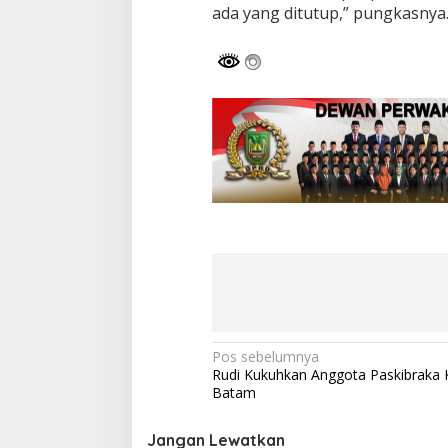
ada yang ditutup,” pungkasnya
N
Pos sebelumnya
Rudi Kukuhkan Anggota Paskibraka 
a
Batam
v
i
Jangan Lewatkan