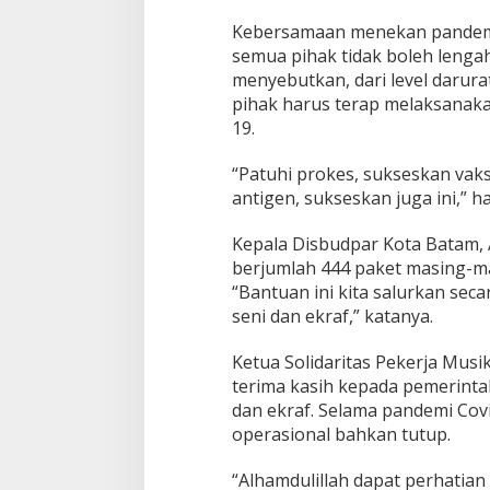
Kebersamaan menekan pandemi 
semua pihak tidak boleh lenga
menyebutkan, dari level darura
pihak harus terap melaksanaka
19.
“Patuhi prokes, sukseskan vak
antigen, sukseskan juga ini,” ha
Kepala Disbudpar Kota Batam,
berjumlah 444 paket masing-mas
“Bantuan ini kita salurkan sec
seni dan ekraf,” katanya.
Ketua Solidaritas Pekerja Mus
terima kasih kepada pemerint
dan ekraf. Selama pandemi Covi
operasional bahkan tutup.
“Alhamdulillah dapat perhatian