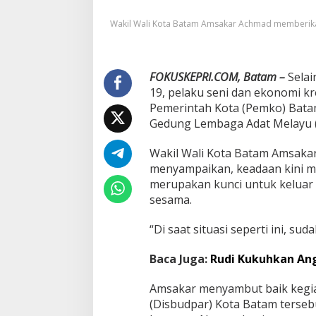
m
Wakil Wali Kota Batam Amsakar Achmad memberikan
S
a
l
u
FOKUSKEPRI.COM, Batam –
r
Sela
k
19, pelaku seni dan ekonomi kre
a
Pemerintah Kota (Pemko) Batam
n
Gedung Lembaga Adat Melayu (
S
e
Wakil Wali Kota Batam Amsaka
m
b
menyampaikan, keadaan kini m
a
merupakan kunci untuk keluar 
k
sesama.
o
B
“Di saat situasi seperti ini, su
a
g
i
Baca Juga:
Rudi Kukuhkan An
P
e
Amsakar menyambut baik kegiat
l
(Disbudpar) Kota Batam tersebu
a