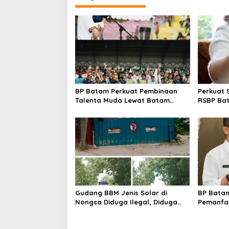
g
a
s
i
p
o
BP Batam Perkuat Pembinaan
Perkuat 
s
Talenta Muda Lewat Batam
RSBP Ba
Prime International Grassroot
Pelayana
Football Festival 2026
Obat Am
Gudang BBM Jenis Solar di
BP Batam
Nongsa Diduga Ilegal, Diduga
Pemanfaa
Menampung Solar Kencingan
Ketentua
Kapal
undanga