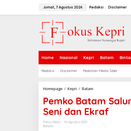
L
e
Jumat, 7 Agustus 2026
Redaksi
Disclaimer
w
a
t
i
k
e
k
o
n
Home
Nasional
Kepri
Batam
Binta
t
e
n
Redaksi
Disclaimer
Pedoman Media Siber
Homepage
/
Kepri
/
Batam
P
e
Pemko Batam Salur
m
k
Seni dan Ekraf
o
B
a
Fokus Kepri
16 Agustus 2021
t
Batam
a