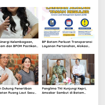
Sinergi Kelembagaan,
BP Batam Perkuat Transparansi
tam dan BPOM Pastikan
Layanan Pertanahan, Alokasi
n dan Ketersediaan
Tanah Reguler Segera Hadir
an
Melalui LMS
 Dukung Penertiban
Panglima TNI Kunjungi Kepri,
tan Ruang Laut Sesuai
Amsakar Sambut di Batam
n Peraturan Perundang-
Sebelum Bertolak ke Lingga
n