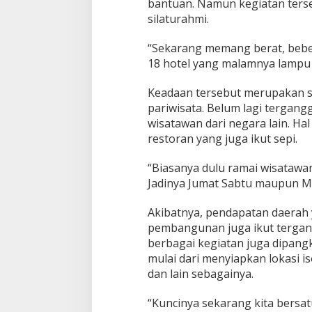
k
bantuan. Namun kegiatan ter
u
silaturahmi.
S
e
“Sekarang memang berat, beber
n
18 hotel yang malamnya lampu 
i
d
a
Keadaan tersebut merupakan sa
n
pariwisata. Belum lagi tergan
E
wisatawan dari negara lain. Hal
k
restoran yang juga ikut sepi.
r
a
f
“Biasanya dulu ramai wisatawan
Jadinya Jumat Sabtu maupun Min
Akibatnya, pendapatan daerah
pembangunan juga ikut tergan
berbagai kegiatan juga dipang
mulai dari menyiapkan lokasi i
dan lain sebagainya.
“Kuncinya sekarang kita bersat