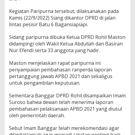
p
a
Kegiatan Paripurna tersebut, dilaksanakan pada
k
Kamis (22/9/2022) Siang dikantor DPRD di jalan
a
lintas pesisir Batu 6 Bagansiapiapi.
t
P
e
Sidang paripurna dibuka Ketua DPRD Rohil Maston
r
didampingi oleh Wakil Ketua Abdullah dan Basiran
s
Nur Efendi serta 33 anggota yang hadir.
e
t
Maston menjelaskan rapat paripurna ini
u
j
penyampaian pembahasan ranperda laporan
u
pertanggung jawab APBD 2021 dan sekaligus
a
untuk pengambilan keputusan.
n
P
Sementara Banggar DPRD Rohil disampaikan Imam
e
n
Suroso bahwa dewan telah menerima laporan
g
pembahasan pelaksanaan APBD 2021 yang diusul
e
oleh pemerintah daerah.
s
a
Sebut Imam Banggar telah merekomendasi agar
h
a
ditindaklanjuti agar menjadi catatan penting bagi