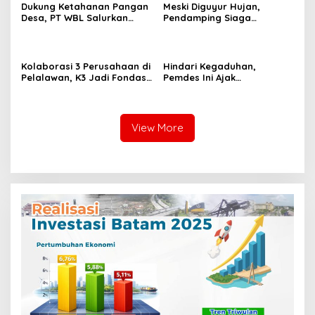
Dukung Ketahanan Pangan
Meski Diguyur Hujan,
Desa, PT WBL Salurkan
Pendamping Siaga
Bantuan Budidaya Ikan
Salurkan Zakat Fitrah
dan Jamur Tiram di Singingi
Baznas Pelalawan ke
Hilir
Mustahik di Pangkalan
Kerinci
Kolaborasi 3 Perusahaan di
Hindari Kegaduhan,
Pelalawan, K3 Jadi Fondasi
Pemdes Ini Ajak
Produktivitas dan Daya
Masyarakat Tak
Saing
Terpangaruh Hoaks
View More