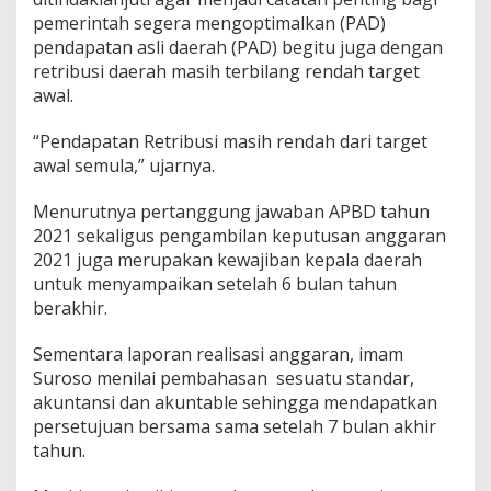
n
pemerintah segera mengoptimalkan (PAD)
P
pendapatan asli daerah (PAD) begitu juga dengan
e
retribusi daerah masih terbilang rendah target
l
awal.
a
k
s
“Pendapatan Retribusi masih rendah dari target
a
awal semula,” ujarnya.
n
a
Menurutnya pertanggung jawaban APBD tahun
a
n
2021 sekaligus pengambilan keputusan anggaran
A
2021 juga merupakan kewajiban kepala daerah
P
untuk menyampaikan setelah 6 bulan tahun
B
berakhir.
D
2
0
Sementara laporan realisasi anggaran, imam
2
Suroso menilai pembahasan sesuatu standar,
1
akuntansi dan akuntable sehingga mendapatkan
persetujuan bersama sama setelah 7 bulan akhir
tahun.