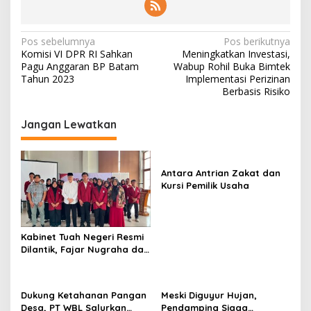
N
Pos sebelumnya
Pos berikutnya
Komisi VI DPR RI Sahkan
Meningkatkan Investasi,
a
Pagu Anggaran BP Batam
Wabup Rohil Buka Bimtek
v
Tahun 2023
Implementasi Perizinan
Berbasis Risiko
i
g
Jangan Lewatkan
a
s
Antara Antrian Zakat dan
i
Kursi Pemilik Usaha
p
o
s
Kabinet Tuah Negeri Resmi
Dilantik, Fajar Nugraha dan
Oktavia Rahmadani Resmi
Pimpin BEM ITP2I Periode
2026/2027
Dukung Ketahanan Pangan
Meski Diguyur Hujan,
Desa, PT WBL Salurkan
Pendamping Siaga