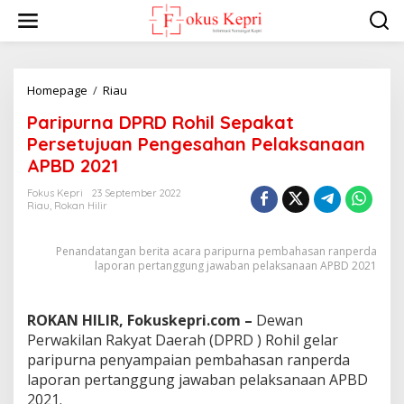
L
e
w
a
t
i
Homepage
/
Riau
P
k
a
Paripurna DPRD Rohil Sepakat
e
r
k
i
Persetujuan Pengesahan Pelaksanaan
o
p
APBD 2021
n
u
t
r
Fokus Kepri
23 September 2022
e
n
Riau
,
Rokan Hilir
n
a
D
Penandatangan berita acara paripurna pembahasan ranperda
P
laporan pertanggung jawaban pelaksanaan APBD 2021
R
D
R
o
ROKAN HILIR, Fokuskepri.com –
Dewan
h
Perwakilan Rakyat Daerah (DPRD ) Rohil gelar
i
paripurna penyampaian pembahasan ranperda
l
laporan pertanggung jawaban pelaksanaan APBD
S
2021.
e