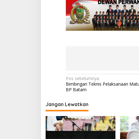
N
Pos sebelumnya
Bimbingan Teknis Pelaksanaan Matu
a
BP Batam
v
i
Jangan Lewatkan
g
a
s