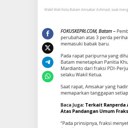
p
Wakil Wali Kota Batam Amsakar Achmad, saat mengh
e
r
d
a
FOKUSKEPRI.COM, Batam –
P
Pemb
e
perubahan atas 3 perda perihal
r
memasuki babak baru.
u
b
Pada rapat paripurna yang dih
a
Batam menetapkan Panitia Khusu
h
a
Mardianto dari fraksi PDI-Perj
n
selaku Wakil Ketua.
P
a
Saat rapat, Amsakar yang had
j
memaparkan tanggapan setiap f
a
k
d
Baca Juga:
Terkait Ranperda
a
Atas Pandangan Umum Fraks
n
R
“Pada prinsipnya, fraksi menyet
e