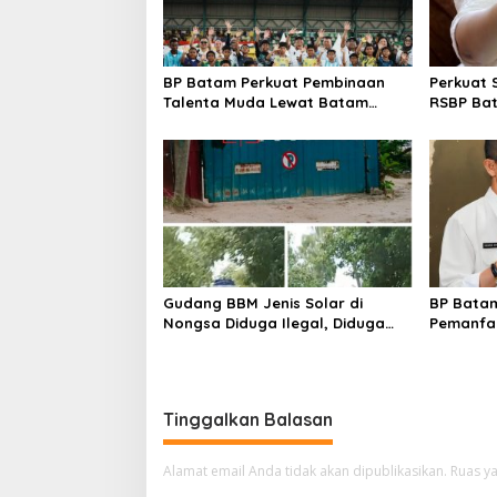
i
p
o
BP Batam Perkuat Pembinaan
Perkuat 
s
Talenta Muda Lewat Batam
RSBP Ba
Prime International Grassroot
Pelayana
Football Festival 2026
Obat Am
Gudang BBM Jenis Solar di
BP Batam
Nongsa Diduga Ilegal, Diduga
Pemanfaa
Menampung Solar Kencingan
Ketentua
Kapal
undanga
Tinggalkan Balasan
Alamat email Anda tidak akan dipublikasikan.
Ruas ya