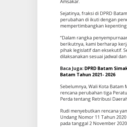
t
Amsakar.
r
i
Sejatinya, fraksi di DPRD Bat
b
perubahan di ikuti dengan pe
u
mempertimbangkan kepentinga
s
i
D
“Dalam rangka penyempurnaan 
a
berikutnya, kami berharap kerj
e
pihak legislatif dan eksekutif
r
dilaksanakan sesuai jadwal dan
a
h
D
Baca Juga:
DPRD Batam Simak
i
Batam Tahun 2021- 2026
b
e
Sebelumnya, Wali Kota Batam
n
rencana perubahan tiga Peratu
t
u
Perda tentang Retribusi Daera
k
Rudi menyebutkan rencana yang
Undang Nomor 11 Tahun 2020 t
pada tanggal 2 November 2020 