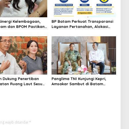
Sinergi Kelembagaan,
BP Batam Perkuat Transparansi
tam dan BPOM Pastikan
Layanan Pertanahan, Alokasi
n dan Ketersediaan
Tanah Reguler Segera Hadir
an
Melalui LMS
 Dukung Penertiban
Panglima TNI Kunjungi Kepri,
tan Ruang Laut Sesuai
Amsakar Sambut di Batam
n Peraturan Perundang-
Sebelum Bertolak ke Lingga
n
ng wajib ditandai
*