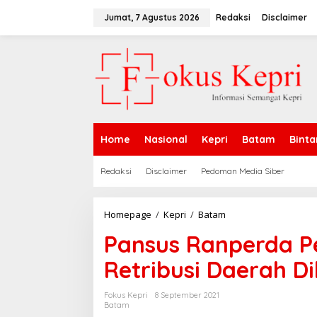
L
e
Jumat, 7 Agustus 2026
Redaksi
Disclaimer
w
a
t
i
k
e
k
o
n
Home
Nasional
Kepri
Batam
Binta
t
e
n
Redaksi
Disclaimer
Pedoman Media Siber
Homepage
/
Kepri
/
Batam
P
a
Pansus Ranperda P
n
s
Retribusi Daerah D
u
s
R
Fokus Kepri
8 September 2021
a
Batam
n