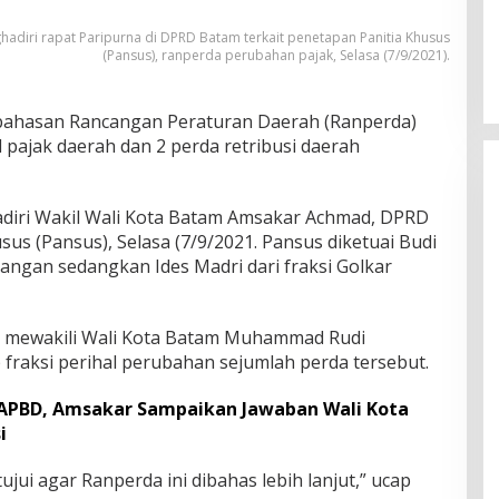
adiri rapat Paripurna di DPRD Batam terkait penetapan Panitia Khusus
(Pansus), ranperda perubahan pajak, Selasa (7/9/2021).
ahasan Rancangan Peraturan Daerah (Ranperda)
 pajak daerah dan 2 perda retribusi daerah
adiri Wakil Wali Kota Batam Amsakar Achmad, DPRD
s (Pansus), Selasa (7/9/2021. Pansus diketuai Budi
uangan sedangkan Ides Madri dari fraksi Golkar
ir mewakili Wali Kota Batam Muhammad Rudi
raksi perihal perubahan sejumlah perda tersebut.
 APBD, Amsakar Sampaikan Jawaban Wali Kota
i
ujui agar Ranperda ini dibahas lebih lanjut,” ucap