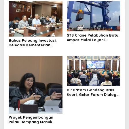
STS Crane Pelabuhan Batu
Ampar Mulai Layani
Bahas Peluang Investasi,
Kegiatan Bongkar Muat
Delegasi Kementerian
Ekonomi Taiwan Kunjungi BP
Batam
BP Batam Gandeng BNN
Kepri, Gelar Forum Dialog
dan Penyuluhan Bahaya
Narkoba
Proyek Pengembangan
Pulau Rempang Masuk
Daftar Program Strategis