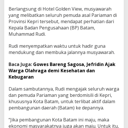
p
Berlangsung di Hotel Golden View, musyawarah
a
r
yang melibatkan seluruh pemuda asal Pariaman di
P
Provinsi Kepri tersebut, mendapat perhatian dari
r
Kepala Badan Pengusahaan (BP) Batam,
o
Muhammad Rudi.
v
i
n
Rudi menyempatkan waktu untuk hadir guna
s
mendukung dan membuka jalannya musyawarah.
i
K
Baca Juga:
Gowes Bareng Sagosa, Jefridin Ajak
e
Warga Olahraga demi Kesehatan dan
p
r
Kebugaran
i
,
Dalam sambutannya, Rudi mengajak seluruh warga
M
dan pemuda Pariaman yang berdomisili di Kepri,
u
khususnya Kota Batam, untuk terlibat aktif dalam
h
a
pembangunan daerah (Batam) ke depannya.
m
m
“Jika pembangunan Kota Batam ini maju, maka
a
ekonomi masyarakatnya juga akan maju. Untuk itu,
d