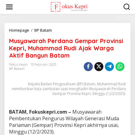
L
e
w
a
t
i
Homepage
/
BP Batam
M
k
u
Musyawarah Perdana Gempar Provinsi
e
s
k
y
Kepri, Muhammad Rudi Ajak Warga
o
a
Aktif Bangun Batam
n
w
t
a
Fokus Kepri
13 Februari 2023
e
r
BP Batam
n
a
h
Kepala Badan Pengusahaan (BP) Batam, Muhammad Rudi
P
memberikan kata sambutan saat menghadiri Musyawarah Perdana
e
Gempar Provinsi Kepri, Minggu (12/2/2023).
r
d
a
BATAM, Fokuskepri.com –
Musyawarah
n
a
Pembentukan Pengurus Wilayah Generasi Muda
G
Pariaman (Gempar) Provinsi Kepri akhirnya usai,
e
Minggu (12/2/2023).
m