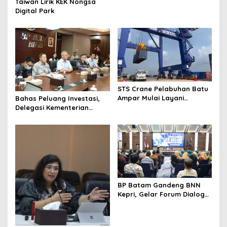
Taiwan Lirik KEK Nongsa
Wisata
Digital Park
STS Crane Pelabuhan Batu
Ampar Mulai Layani
Bahas Peluang Investasi,
Kegiatan Bongkar Muat
Delegasi Kementerian
Ekonomi Taiwan Kunjungi BP
Batam
BP Batam Gandeng BNN
Kepri, Gelar Forum Dialog
dan Penyuluhan Bahaya
Narkoba