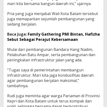
mari kita bersama bangun daerah ini,” ujarnya.
R
u
d
Pria yang juga menjabat Wali Kota Batam tersebut
i
juga memaparkan sejumlah pembangunan yang
A
sedang berjalan.
j
a
k
Baca Juga:
Family Gathering PMI Bintan, Hafizha
W
Sebut Sebagai Perajut Kebersamaan
a
r
Mulai dari pembangunan Bandara Hang Nadim,
g
Pelabuhan Batu Ampar, serta pembangunan dan
a
A
peningkatan infrastruktur jalan yang ada.
k
t
“Tugas saya di pemerintahan membangun
i
infrastruktur. Mari kita jaga kondusifitas daerah
f
agar pembangunan berjalan maksimal,”
B
a
tambahnya.
n
g
Rudi juga meminta agar warga Pariaman di Provinsi
u
Kepri dan Kota Batam untuk terus kompak dan
n
solid, sehingga bersama dapat berkontribusi
B