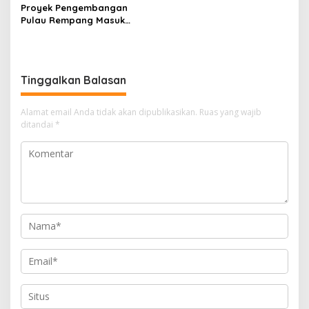
Proyek Pengembangan
Pulau Rempang Masuk
Daftar Program Strategis
Nasional
Tinggalkan Balasan
Alamat email Anda tidak akan dipublikasikan.
Ruas yang wajib
ditandai
*