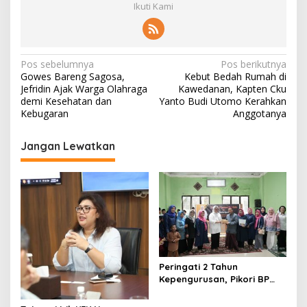
Ikuti Kami
N
Pos sebelumnya
Pos berikutnya
Gowes Bareng Sagosa,
Kebut Bedah Rumah di
a
Jefridin Ajak Warga Olahraga
Kawedanan, Kapten Cku
v
demi Kesehatan dan
Yanto Budi Utomo Kerahkan
Kebugaran
Anggotanya
i
g
Jangan Lewatkan
a
s
i
p
o
s
Peringati 2 Tahun
Kepengurusan, Pikori BP
Batam Salurkan Santunan
dan Kunjungi Destinasi