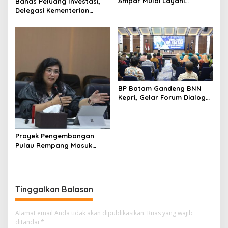
Ampar Mulai Layani
Bahas Peluang Investasi,
Kegiatan Bongkar Muat
Delegasi Kementerian
Ekonomi Taiwan Kunjungi BP
Batam
BP Batam Gandeng BNN
Kepri, Gelar Forum Dialog
dan Penyuluhan Bahaya
Narkoba
Proyek Pengembangan
Pulau Rempang Masuk
Daftar Program Strategis
Nasional
Tinggalkan Balasan
Alamat email Anda tidak akan dipublikasikan.
Ruas yang wajib
ditandai
*