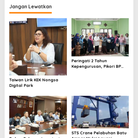
g
Jangan Lewatkan
a
s
i
p
o
s
Peringati 2 Tahun
Kepengurusan, Pikori BP
Batam Salurkan Santunan
dan Kunjungi Destinasi
Taiwan Lirik KEK Nongsa
Wisata
Digital Park
STS Crane Pelabuhan Batu