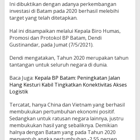
Ini dibuktikan dengan adanya perkembangan
s
i
investasi di Batam pada 2020 berhasil melebihi
I
target yang telah ditetapkan.
n
v
Hal ini disampaikan melalui Kepala Biro Humas,
e
Promosi dan Protokol BP Batam, Dendi
s
t
Gustinandar, pada Jumat (7/5/2021).
a
s
Dendi mengatakan, Tahun 2020 merupakan tahun
i
tantangan untuk seluruh negara di dunia.
d
i
B
Baca Juga:
Kepala BP Batam: Peningkatan Jalan
a
Hang Kesturi Kabil Tingkatkan Konektivitas Akses
t
Logistik
a
m
Tercatat, hanya China dan Vietnam yang berhasil
T
a
membukukan pertumbuhan ekonomi positif.
h
Sedangkan untuk ratusan negara lainnya, justru
u
membukukan hasil yang sebaliknya. Demikian
n
halnya dengan Batam yang pada Tahun 2020
2
menyentuh angka pertumbuhan -2,55 persen.
0