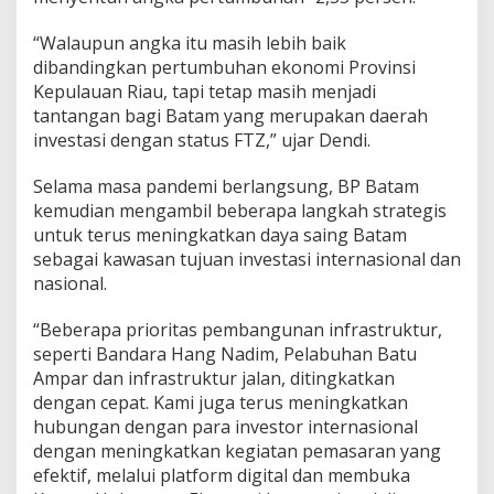
2
0
“Walaupun angka itu masih lebih baik
L
dibandingkan pertumbuhan ekonomi Provinsi
a
Kepulauan Riau, tapi tetap masih menjadi
m
tantangan bagi Batam yang merupakan daerah
p
a
investasi dengan status FTZ,” ujar Dendi.
u
i
Selama masa pandemi berlangsung, BP Batam
T
kemudian mengambil beberapa langkah strategis
a
untuk terus meningkatkan daya saing Batam
r
g
sebagai kawasan tujuan investasi internasional dan
e
nasional.
t
“Beberapa prioritas pembangunan infrastruktur,
seperti Bandara Hang Nadim, Pelabuhan Batu
Ampar dan infrastruktur jalan, ditingkatkan
dengan cepat. Kami juga terus meningkatkan
hubungan dengan para investor internasional
dengan meningkatkan kegiatan pemasaran yang
efektif, melalui platform digital dan membuka