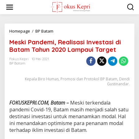
L
e
w
a
t
i
Homepage
/
BP Batam
M
k
e
Meski Pandemi, Realisasi Investasi di
e
s
k
k
Batam Tahun 2020 Lampaui Target
o
i
n
P
Fokus Kepri
10 Mei 2021
t
BP Batam
a
e
n
n
d
Kepala Biro Humas, Promosi dan Protokol BP Batam, Dendi
e
Gustinandar.
m
i
,
FOKUSKEPRI.COM, Batam –
Meski terkendala
R
pandemi Covid-19, Batam masih menjadi salah satu
e
a
destinasi investasi untuk menanamkan modal. Hal
l
ini menandakan optimisme para penanam modal
i
terhadap iklim investasi di Batam.
s
a