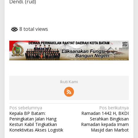
Dendi. (rud)
8 total views
Ikuti Kami
N
Pos sebelumnya
Pos berikutnya
Kepala BP Batam:
Ramadan 1442 H, BKDI
a
Peningkatan Jalan Hang
Serahkan Bingkisan
v
Kesturi Kabil Tingkatkan
Ramadan kepada Imam
Konektivitas Akses Logistik
Masjid dan Marbot
i