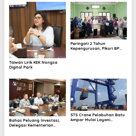
Peringati 2 Tahun
Kepengurusan, Pikori BP
Batam Salurkan Santunan
dan Kunjungi Destinasi
Taiwan Lirik KEK Nongsa
Wisata
Digital Park
STS Crane Pelabuhan Batu
Ampar Mulai Layani
Bahas Peluang Investasi,
Kegiatan Bongkar Muat
Delegasi Kementerian
Ekonomi Taiwan Kunjungi BP
Batam